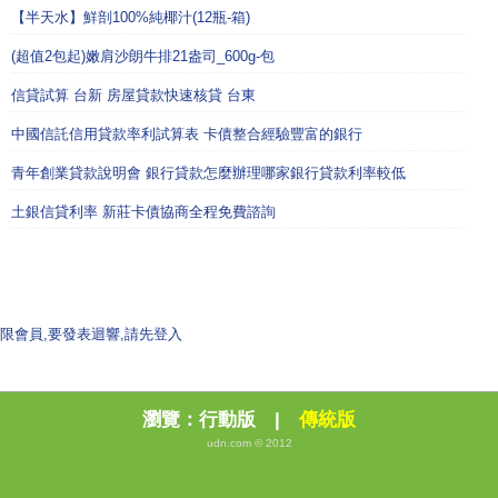
【半天水】鮮剖100%純椰汁(12瓶-箱)
(超值2包起)嫩肩沙朗牛排21盎司_600g-包
信貸試算 台新 房屋貸款快速核貸 台東
中國信託信用貸款率利試算表 卡債整合經驗豐富的銀行
青年創業貸款說明會 銀行貸款怎麼辦理哪家銀行貸款利率較低
土銀信貸利率 新莊卡債協商全程免費諮詢
限會員,要發表迴響,請先登入
瀏覽：
行動版
|
傳統版
udn.com © 2012