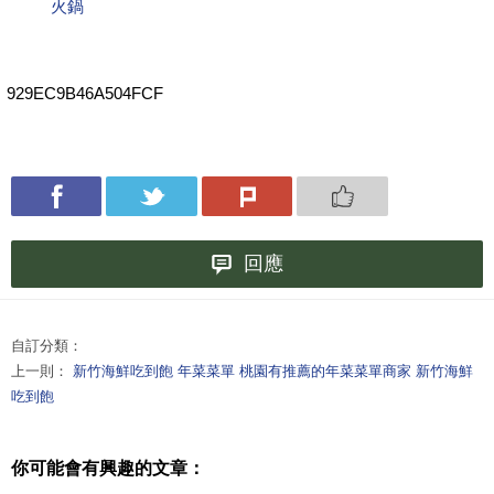
火鍋
929EC9B46A504FCF
回應
自訂分類：
上一則：
新竹海鮮吃到飽 年菜菜單 桃園有推薦的年菜菜單商家 新竹海鮮
吃到飽
你可能會有興趣的文章：