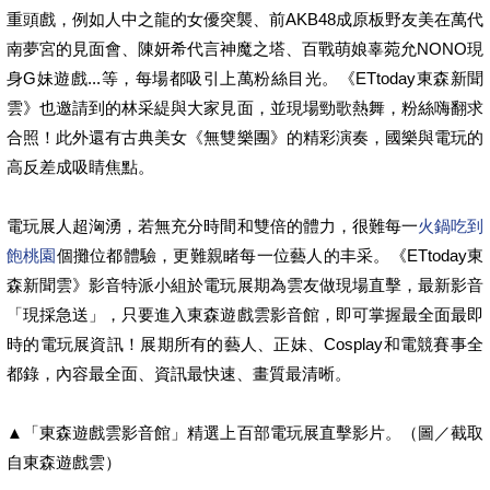
重頭戲，例如人中之龍的女優突襲、前AKB48成原板野友美在萬代
南夢宮的見面會、陳妍希代言神魔之塔、百戰萌娘辜菀允NONO現
身G妹遊戲...等，每場都吸引上萬粉絲目光。《ETtoday東森新聞
雲》也邀請到的林采緹與大家見面，並現場勁歌熱舞，粉絲嗨翻求
合照！此外還有古典美女《無雙樂團》的精彩演奏，國樂與電玩的
高反差成吸睛焦點。
電玩展人超洶湧，若無充分時間和雙倍的體力，很難每一
火鍋吃到
飽桃園
個攤位都體驗，更難親睹每一位藝人的丰采。《ETtoday東
森新聞雲》影音特派小組於電玩展期為雲友做現場直擊，最新影音
「現採急送」，只要進入東森遊戲雲影音館，即可掌握最全面最即
時的電玩展資訊！展期所有的藝人、正妹、Cosplay和電競賽事全
都錄，內容最全面、資訊最快速、畫質最清晰。
▲「東森遊戲雲影音館」精選上百部電玩展直擊影片。（圖／截取
自東森遊戲雲）