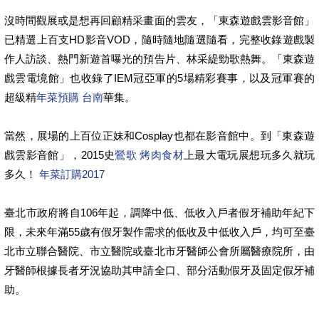
沒時間觀展或是想再回顧精采畫面的雲友，「東森遊戲雲影音館」
已精選上百支HD影音VOD，隨時隨地隨選隨看，完整收錄遊戲製
作人訪談、熱門新遊首曝光的預告片、林采緹勁歌熱舞。「東森遊
戲雲電境館」也收錄了IEM冠亞軍的5場精彩賽事，以及冠軍賽的
超級精
年菜預購 台南
華集。
當然，展場的上百位正妹和Cosplay也都在影音館中。到「東森遊
戲雲影音館」，2015史
鶯歌 烤肉食材
上最大電玩展想玩多久就玩
多久！
年菜訂購2017
臺北市政府將自106年起，調降中低、低收入戶者假牙補助年紀下
限，未來年滿55歲有假牙製作需求的低收及中低收入戶，均可至臺
北市立聯合醫院、市立醫院或臺北市牙醫師公會所屬醫療院所，由
牙醫師根據長者牙況協助其申請全口、部分活動假牙及固定假牙補
助。