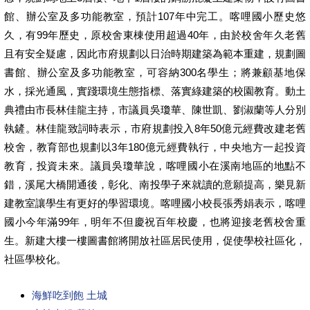
館、辦公室及多功能教室，預計107年中完工。喀哩國小歷史悠
久，有99年歷史，原校舍東棟使用超過40年，由於校舍年久老舊
且有安全疑慮，因此市府規劃以日治時期建築為範本重建，規劃圖
書館、辦公室及多功能教室，可容納300名學生；將兼顧基地保
水，採光通風，實踐環境生態指標、落實綠建築的校園教育。動土
典禮由市長林佳龍主持，市議員吳瓊華、陳世凱、劉淑蘭等人分別
執鏟。林佳龍致詞時表示，市府規劃投入8年50億元經費改建老舊
校舍，教育部也規劃以3年180億元經費執行，中央地方一起投資
教育，投資未來。議員吳瓊華說，喀哩國小在溪南地區的地點不
錯，溪尾大橋開通後，彰化、南投學子來就讀的意願提高，樂見新
建教室讓學生有更好的學習環境。喀哩國小校長張秀娟表示，喀哩
國小今年滿99年，明年不但慶祝百年校慶，也將迎接老舊校舍重
生。新建大樓一樓圖書館將開放社區居民使用，促使學校社區化，
社區學校化。
海鮮吃到飽 土城