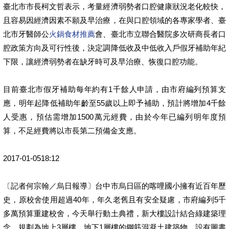
臺北市市長柯文哲表示，考量經濟弱勢者口腔健康狀況老化較快，
且容易因經濟因素不願及早治療，在與口腔領域的各專家學者、臺
北市牙醫師公
火鍋食材推薦
會、臺北市立聯合醫院多次研商長者口
腔政策方向及可行性後，決定調降低收及中低收入戶假牙補助年紀
下限，讓經濟弱勢者在缺牙時可及早治療、恢復口腔功能。
目前臺北市假牙補助每年約有1千餘人申請，由市府編列預算支
應，明年起降低補助年齡至55歲以上即予補助，預計將增加4千餘
人受惠，預估需增加1500萬元經費，由於今年已編列明年度預
算，不足經費將以市長第二預備金支應。
2017-01-0518:12
〔記者何宗翰／烏日報導〕台中市烏日區的喀哩國小擁有近百年歷
史，原校舍使用超過40年，年久老舊且有安全疑慮，市府編列5千
多萬預算重建校舍，今天舉行動土典禮，新大樓設計結合綠建築理
念，規劃為地上3層樓、地下1層樓的鋼筋混凝土建築物，設有圖書