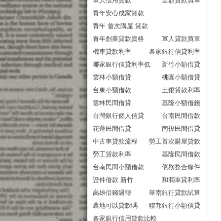
軍人信用貸款
全額貸款買車
青年安心成家貸款
青年 首次購屋 貸款
青年創業貸款資格
軍人貸款買車
機車貸款利率
各家銀行信貸利率
哪家銀行信貸利率低
新竹小額借貸
雲林小額借貸
桃園小額借貸
台東小額借款
土銀貸款利率
雲林民間借貸
基隆小額借錢
台灣銀行個人信貸
台南民間借款
花蓮民間借貸
南投民間借貸
中古車貸款流程
勞工首次購屋貸款
勞工貸款利率
基隆民間借款
台南民間小額借款
債務整合條件
證件借款 新竹
和潤車貸利率
高雄借錢週轉
華南銀行貸款試算
農地可以貸款嗎
聯邦銀行小額信貸
各家銀行信用貸款比較