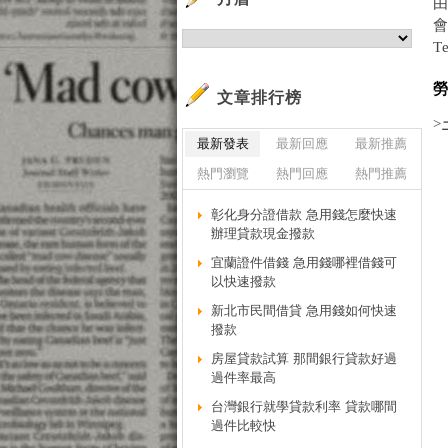
會
T
文章排行榜
>
最新發表
最新回應
最新推薦
熱門瀏覽
熱門回應
熱門推薦
彰化身分證借款 急用錢怎麼快速
辦理貸款現金撥款
宜蘭證件借錢 急用錢哪裡借錢可
以快速撥款
新北市民間借貸 急用錢如何快速
撥款
房屋貸款試算 那間銀行貸款好過
過件率最高
台灣銀行就學貸款利率 貸款哪間
過件比較快