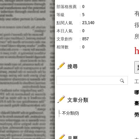
部落格推薦
：
0
等級
：
5
點閱人氣
：
23,140
本日人氣
：
0
文章創作
：
857
相簿數
：
0
搜尋
文章分類
不分類(0)
月曆