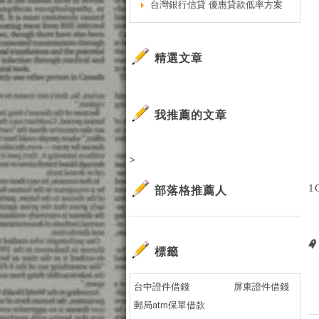
台灣銀行信貸 優惠貸款低率方案
精選文章
我推薦的文章
>
1
部落格推薦人
標籤
台中證件借錢
屏東證件借錢
郵局atm保單借款