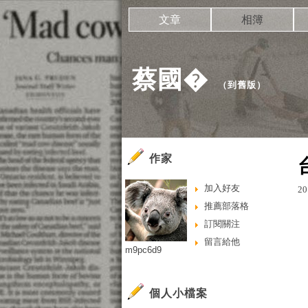
文章
相簿
蔡國�
（
到舊版
）
作家
加入好友
20
推薦部落格
訂閱關注
留言給他
m9pc6d9
個人小檔案