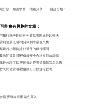
站分類：
知識學習
｜
檔案分享
自訂分類：
你可能會有興趣的文章：
灣銀行就學貸款利率 貸款哪間過件比較快
貸利息最低 哪間貸款利率最低又快
邦銀行小額信貸 好過件的銀行哪間
義民間貸款 哪裡借錢安全合法立刻放款呢
化身分證借款 專家告訴你哪借錢最安全又快
竹民間借貸 哪裡借錢可以快速撥款呢
會員,要發表迴響,請先登入