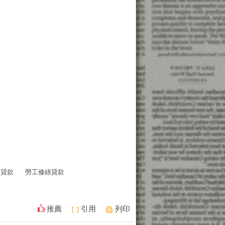
用貸款
勞工修繕貸款
推薦
引用
列印