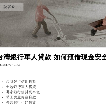
訪客�
台灣銀行軍人貸款 如何預借現金安
16
/
01
/
29
14
:
04
台灣銀行信用貸款
土地銀行軍人房貸
哪家銀行信貸利率低
勞工房屋修繕貸款
聯邦銀行小額信貸