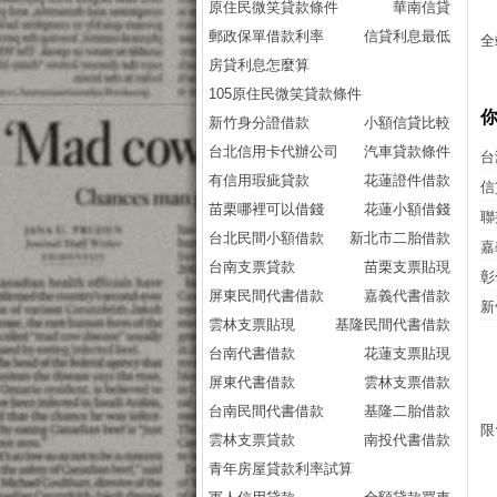
原住民微笑貸款條件
華南信貸
郵政保單借款利率
信貸利息最低
全
房貸利息怎麼算
105原住民微笑貸款條件
新竹身分證借款
小額信貸比較
台北信用卡代辦公司
汽車貸款條件
台
有信用瑕疵貸款
花蓮證件借款
信
苗栗哪裡可以借錢
花蓮小額借錢
聯
台北民間小額借款
新北市二胎借款
嘉
台南支票貸款
苗栗支票貼現
彰
屏東民間代書借款
嘉義代書借款
新
雲林支票貼現
基隆民間代書借款
台南代書借款
花蓮支票貼現
屏東代書借款
雲林支票借款
台南民間代書借款
基隆二胎借款
限
雲林支票貸款
南投代書借款
青年房屋貸款利率試算