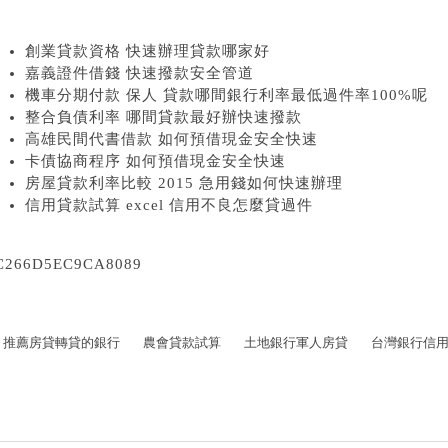
創業貸款資格 快速辦理貸款哪家好
嘉義證件借錢 快速撥款安全管道
機車分期付款 保人 貸款哪間銀行利率最低過件率100%呢
整合負債利率 哪間貸款最好辦快速撥款
高雄民間代書借款 如何預借現金安全快速
卡債協商程序 如何預借現金安全快速
房屋貸款利率比較 2015 急用錢如何快速辦理
信用貸款試算 excel 信用不良怎麼貸過件
C266D5EC9CA8089
推薦房貸轉貸的銀行
農會貸款試算
土地銀行軍人房貸
台灣銀行信