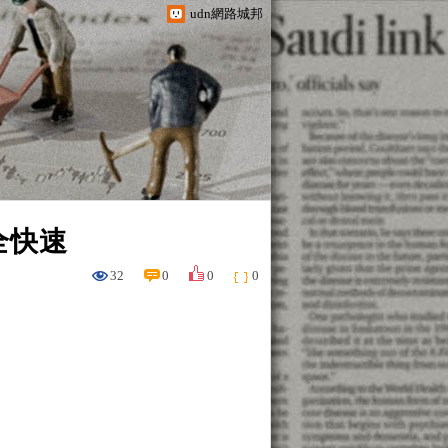
udn網路城邦
全快速
32
0
0
0