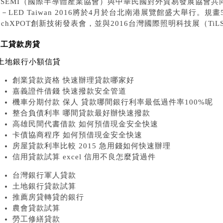
由SEMI（國際半導體產業協會）與中華民國對外貿易發展協會共
－LED Taiwan 2016將於4月於台北南港展覽館盛大舉行。
echXPOT創新技術發表會，並與2016台灣國際照明科技展（Ti
勞工貸款房貸
土地銀行小額信貸
創業貸款資格 快速辦理貸款哪家好
嘉義證件借錢 快速撥款安全管道
機車分期付款 保人 貸款哪間銀行利率最低過件率100%呢
整合負債利率 哪間貸款最好辦快速撥款
高雄民間代書借款 如何預借現金安全快速
卡債協商程序 如何預借現金安全快速
房屋貸款利率比較 2015 急用錢如何快速辦理
信用貸款試算 excel 信用不良怎麼貸過件
台灣銀行軍人貸款
土地銀行貸款試算
推薦房貸轉貸的銀行
農會貸款試算
勞工修繕貸款