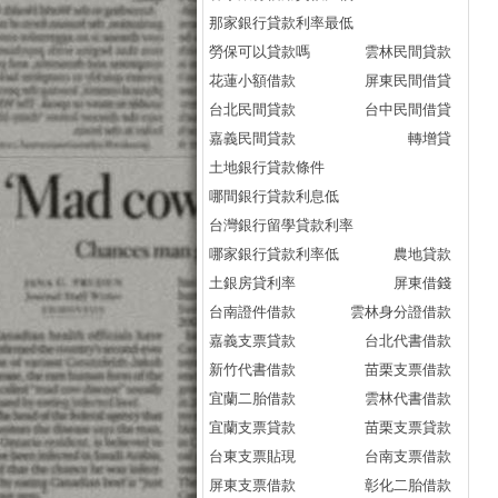
那家銀行貸款利率最低
勞保可以貸款嗎
雲林民間貸款
花蓮小額借款
屏東民間借貸
台北民間貸款
台中民間借貸
嘉義民間貸款
轉增貸
土地銀行貸款條件
哪間銀行貸款利息低
台灣銀行留學貸款利率
哪家銀行貸款利率低
農地貸款
土銀房貸利率
屏東借錢
台南證件借款
雲林身分證借款
嘉義支票貸款
台北代書借款
新竹代書借款
苗栗支票借款
宜蘭二胎借款
雲林代書借款
宜蘭支票貸款
苗栗支票貸款
台東支票貼現
台南支票借款
屏東支票借款
彰化二胎借款