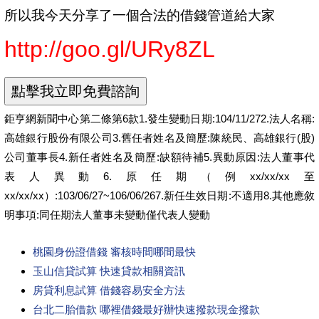
所以我今天分享了一個合法的借錢管道給大家
http://goo.gl/URy8ZL
鉅亨網新聞中心第二條第6款1.發生變動日期:104/11/272.法人名稱:
高雄銀行股份有限公司3.舊任者姓名及簡歷:陳統民、高雄銀行(股)
公司董事長4.新任者姓名及簡歷:缺額待補5.異動原因:法人董事代
表人異動6.原任期（例xx/xx/xx至
xx/xx/xx）:103/06/27~106/06/267.新任生效日期:不適用8.其他應敘
明事項:同任期法人董事未變動僅代表人變動
桃園身份證借錢 審核時間哪間最快
玉山信貸試算 快速貸款相關資訊
房貸利息試算 借錢容易安全方法
台北二胎借款 哪裡借錢最好辦快速撥款現金撥款