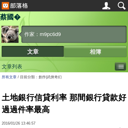
蔡國�
作家：m9pc6d9
文章
相簿
文章列表
所有文章
/
目前分類：創作|武俠奇幻
土地銀行信貸利率 那間銀行貸款好
過過件率最高
2016
/
01
/
26
13:46:57