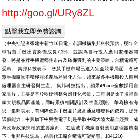
http://goo.gl/URy8ZL
（中央社記者張建中新竹16日電）市調機構集邦科技預估，明年全
球智慧手機出貨將僅成長7.3%，並認為自行投入應用處理器開
發，將是品牌手機廠穩住市占及確保獲利的主要策略，台積電將可
受惠。 集邦科技表示，智慧手機市場已進入完全競爭局面，各智
慧手機廠無不積極尋求產品差異化方法，越來越多手機廠投入應用
處理器自主研發與生產。 集邦科技指出，蘋果iPhone全數採用自
家晶片，主要是基於軟硬體整合最佳化考量，三星則是除了填補自
家大規模晶圓產能，同時累積相關設計及生產經驗。 華為擁有海
思，集邦表示，有利降低對手機晶片廠高通及聯發科的依賴，提升
議價能力；中興旗下中興微電子則是爭取中國大陸大基金經費，成
為政府政策扶植的重要廠商。 在這波手機廠自製應用處理器風潮
下，集邦科技認為，晶圓代工廠台積電可望受惠。1041216