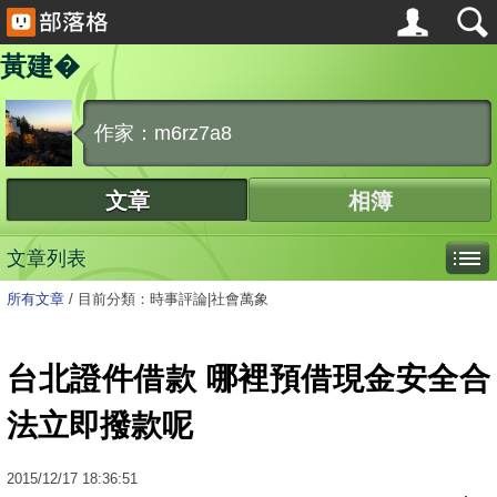
黃建�
作家：m6rz7a8
文章
相簿
文章列表
所有文章
/
目前分類：時事評論|社會萬象
台北證件借款 哪裡預借現金安全合
法立即撥款呢
2015
/
12
/
17
18:36:51