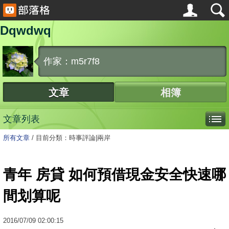
Dqwdwq
作家：m5r7f8
文章
相簿
文章列表
所有文章
/
目前分類：時事評論|兩岸
青年 房貸 如何預借現金安全快速哪
間划算呢
2016
/
07
/
09
02:00:15