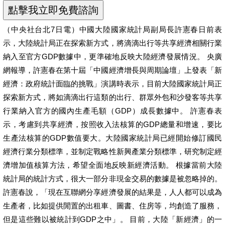
（中央社台北7日電）中國大陸國家統計局副局長許憲春日前表
示，大陸統計局正在探索新方式，將滴滴出行等共享經濟相關行業
納入至官方GDP數據中，更準確地反映大陸經濟發展情況。 央廣
網報導，許憲春在第十屆「中國經濟增長與周期論壇」上發表「新
經濟：政府統計面臨的挑戰」演講時表示，目前大陸國家統計局正
探索新方式，將如滴滴出行這類的出行、群眾外包和沙發客等共享
行業納入官方的國內生產毛額（GDP）成長數據中。 許憲春表
示，考慮到共享經濟，按照收入法核算的GDP總量和增速，要比
生產法核算的GDP數值要大。大陸國家統計局已經開始修訂國民
經濟行業分類標準，並制定戰略性新興產業分類標準，研究制定經
濟增加值核算方法，希望全面地反映新經濟活動。 根據當前大陸
統計局的統計方式，很大一部分非現金交易的數據是被忽略掉的。
許憲春說，「現在互聯網分享經濟發展的結果是，人人都可以成為
生產者，比如提供閒置的出租車、圖書、住房等，均創造了服務，
但是這些難以被統計到GDP之中」。 目前，大陸「新經濟」的一