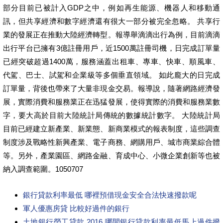
部分目前已被計入GDP之中，例如再生能源、機器人和移動通
訊，但共享經濟和數字經濟還有很大一部分被完全忽略。 共享行
業的發展正在推動大陸經濟轉型。報導舉滴滴出行為例，目前滴滴
出行平台已擁有3億註冊用戶，近1500萬註冊司機，日完成訂單量
已經突破超過1400萬，服務涵蓋出租車、專車、快車、順風車、
代駕、巴士、試駕和企業級等多個垂直領域。 如此龐大的日完成
訂單量，背後也帶來了大量非現金交易。報導說，隨著網路經濟發
展，實際消費和服務業正在迅猛發展，使得實際的消費和服務業數
字，要大高於目前大陸統計局傳統的數據統計數字。 大陸統計局
目前已經建立新產業、新業態、新商業模式的報表制度，這些調查
制度涉及戰略性新興產業、電子商務、網購用戶、城市商業綜合體
等。另外，產業園區、網路金融、育成中心、小微企業創新等也被
納入調查範圍。1050707
銀行貸款利率最低 哪裡預借現金安全合法快速撥款呢
軍人優惠房貸 比較好過件的銀行
土地銀行勞工貸款 2016 哪間銀行貸款利率最低馬上過件撥