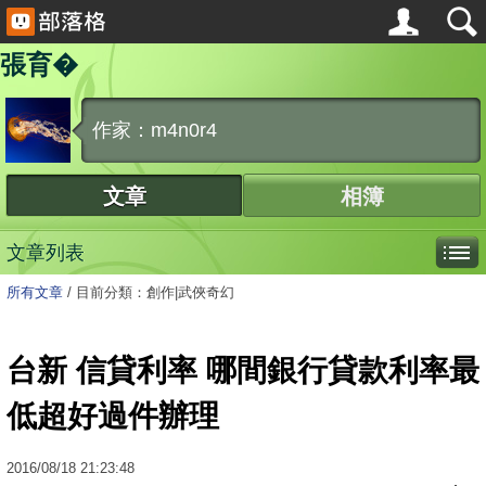
張育�
作家：m4n0r4
文章
相簿
文章列表
所有文章
/
目前分類：創作|武俠奇幻
台新 信貸利率 哪間銀行貸款利率最
低超好過件辦理
2016
/
08
/
18
21:23:48