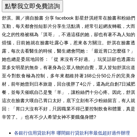
舒淇。圖／摘自臉書 分享 facebook 影星舒淇經常在臉書和粉絲們
互動，每天都會拍短影片分享生活點滴，經常引起網友轉載，大而
化之的性格被稱為「淇哥」，不過這樣的她，卻也有著不為人知的
煩惱，日前她就在臉書吐露心事，惹來各方關注。舒淇在臉書透
露，每次去看醫生的時候，醫生總會問她：「最近胃口怎麼樣？」
她也總是委屈地回答：「從 來沒有不好過。」玩笑話卻也透露出
眾多女明星的無奈，有著身為公眾人物的自覺，眾人皆知舒淇出道
至今對飲食極為控制，多年來都維持著168公分50公斤的完美身
材，前年她曾到日本旅遊，回台後胖了4公斤，還為此自創7日減肥
餐，並每天催眠自己是隻「羊」，讓粉絲們十分心疼。因此，舒淇
這次在臉書大嘆自己胃口太好，底下立刻有不少粉絲留言，有人就
回：「胃口大沒有不好，只因職業不得已要控制飲食和體重，真是
辛苦了。」也有不少人希望女神不要餓傷身體?
各銀行信用貸款利率 哪間銀行貸款利率最低超好過件辦理