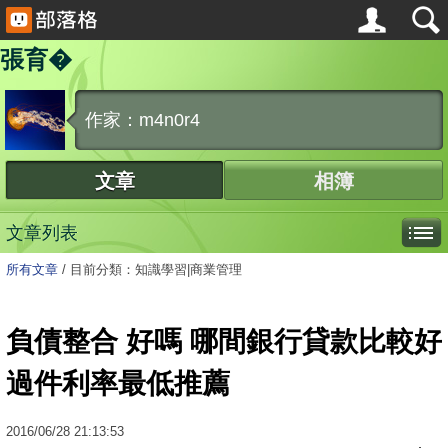
張育�
作家：m4n0r4
文章
相簿
文章列表
所有文章
/
目前分類：知識學習|商業管理
負債整合 好嗎 哪間銀行貸款比較好
過件利率最低推薦
2016
/
06
/
28
21:13:53