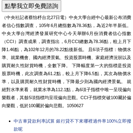
（中央社記者蔡怡杼台北27日電）中央大學台經中心最新公布消費
者信心指數調查，105年6月總指數為78.36點，為近2年半新低。
中央大學台灣經濟發展研究中心今天舉辦6月份消費者信心指數
（CCI）調查成果，調查指出，6月CCI總數為78.36點，較上月下
降1.46點，為102年12月的78.22點後新低。 且6項子指標：物價水
準、就業機會、國內經濟景氣、投資股票時機、家庭經濟況狀以及
購買耐久性財貨時機，全數下降。 下降幅度第一大的指標是投資
股票時機，此次調查為61.2點，較上月下降6.5點，其次為物價水
準，以及購買耐久性財貨時機，下降最少則為國內經濟景氣。 就
絕對水準來看，就業水準為112.1點，為6項子指標中唯一呈現偏向
樂觀者，其餘5項指標均呈現偏向悲觀。CCI子指標突破100屬於偏
向樂觀，低於100屬於偏向悲觀。1050627
中古車貸款利率試算 銀行貸不下來哪裡過件率100%立即撥
款呢