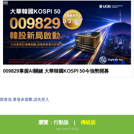
PR
009829掌握AI關鍵 大華韓國KOSPI 50今強勢開募
限會員,要發表迴響,請先登入
瀏覽：
行動版
|
傳統版
udn.com © 2012