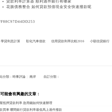
貸款利率計算器 順利過件銀行有哪家
花旗債務整合 如何貸款預借現金安全快速撥款呢
FF88C97D44DD253
學貸利息計算
彰化汽車借款
信用貸款利率比較2016
小額信貸銀行
站分類：
時事評論
｜
兩岸
自訂分類：
你可能會有興趣的文章：
屋抵押貸款利率 急用錢如何快速辦理
款買車 哪間銀行貸款利率最低馬上過件撥款