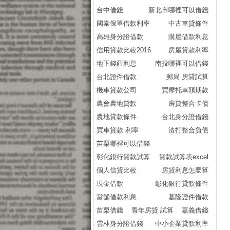
台中借錢
新北市哪裡可以借錢
國泰保單借款利率
中古車貸條件
高雄身分證借款
購屋借款利息
信用貸款比較2016
房屋貸款利率
地下錢莊利息
南投哪裡可以借錢
台北證件借款
郵局 房貸試算
機車貸款公司
買摩托車頭期款
農會農地貸款
房貸整合卡債
農地貸款條件
台北身分證借錢
買車貸款 利率
渣打整合負債
苗栗哪裡可以借錢
彰化銀行貸款試算
貸款試算表excel
個人信貸比較
房貸利息怎麼算
現金借款
彰化銀行貸款條件
當舖借款利息
基隆證件借款
苗栗借錢
青年房貸 試算
嘉義借錢
雲林身分證借錢
中小企業貸款利率