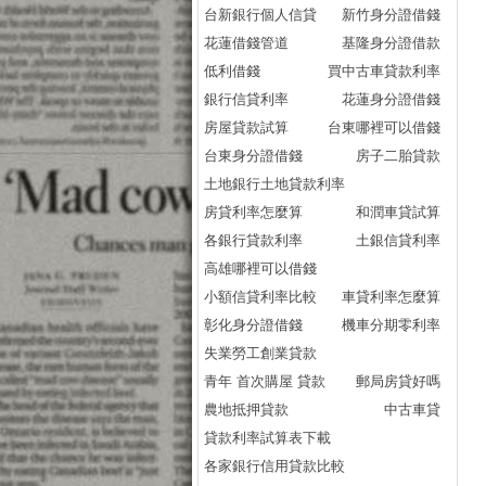
台新銀行個人信貸
新竹身分證借錢
花蓮借錢管道
基隆身分證借款
低利借錢
買中古車貸款利率
銀行信貸利率
花蓮身分證借錢
房屋貸款試算
台東哪裡可以借錢
台東身分證借錢
房子二胎貸款
土地銀行土地貸款利率
房貸利率怎麼算
和潤車貸試算
各銀行貸款利率
土銀信貸利率
高雄哪裡可以借錢
小額信貸利率比較
車貸利率怎麼算
彰化身分證借錢
機車分期零利率
失業勞工創業貸款
青年 首次購屋 貸款
郵局房貸好嗎
農地抵押貸款
中古車貸
貸款利率試算表下載
各家銀行信用貸款比較