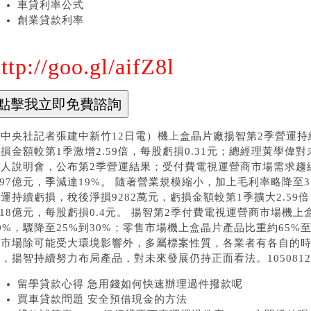
車貸利率公式
創業貸款利率
ttp://goo.gl/aifZ8l
中央社記者張建中新竹12日電）機上盒晶片廠揚智第2季營運持
損金額較第1季激增2.59倍，每股虧損0.31元；總經理黃學偉
法人說明會，公布第2季營運結果；受付費電視運營商市場需求趨
.97億元，季減達19%。 隨著營業規模縮小，加上毛利率略降至
運持續虧損，稅後淨損9282萬元，虧損金額較第1季擴大2.59
.18億元，每股虧損0.4元。 揚智第2季付費電視運營商市場機
0%，驟降至25%到30%；零售市場機上盒晶片產品比重約65%
商市場除可能受大環境影響外，多屬標案性質，各業者有各自的時
，揚智持續努力布局產品，對未來發展仍持正面看法。1050812
留學貸款心得 急用錢如何快速辦理過件撥款呢
買車貸款問題 安全預借現金的方法