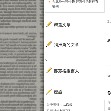
台北身分證借錢 好過件的銀行有
哪間
3
精選文章
我推薦的文章
>
部落格推薦人
全
標籤
房
台中哪裡可以借錢
貸
銀行貸款利率算法