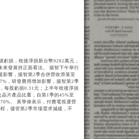
續虧損，稅後淨損新台幣9282萬元，
對未來發展持正面看法。 揚智下午舉行
緩影響，揚智第2季合併營收滑落至
37%，研發費用增加影響，揚智第2季
倍，每股虧損0.31元；上半年稅後淨損
上盒晶片產品比重，自第1季的45%至
至70%。 黃學偉表示，付費電視運營
程，儘管第2季市場需求減緩，不