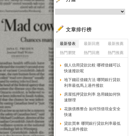
文章排行榜
最新發表
最新回應
最新推薦
熱門瀏覽
熱門回應
熱門推薦
個人信用貸款比較 哪裡借錢可以
快速撥款呢
地下錢莊借錢方法 哪間銀行貸款
利率最低馬上過件撥款
房屋抵押貸款利率 急用錢如何快
速辦理
花旗債務整合 如何預借現金安全
快速
貸款買車 哪間銀行貸款利率最低
馬上過件撥款