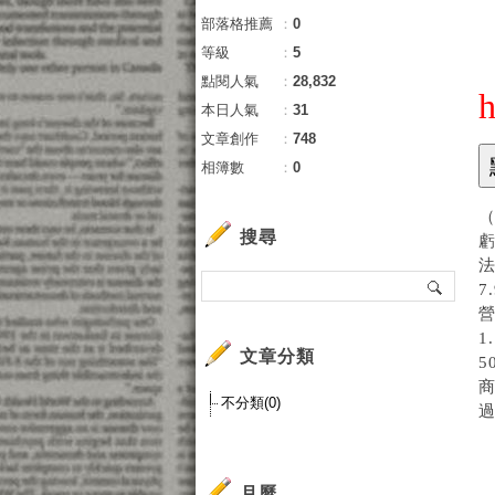
部落格推薦
：
0
等級
：
5
點閱人氣
：
28,832
h
本日人氣
：
31
文章創作
：
748
相簿數
：
0
（
搜尋
虧
7
營
1
文章分類
5
不分類(0)
過
月曆