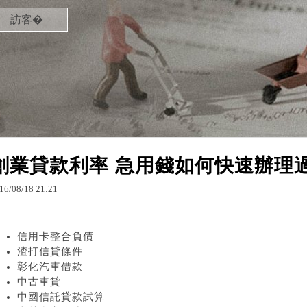
訪客�
創業貸款利率 急用錢如何快速辦理
16
/
08
/
18
21
:
21
信用卡整合負債
渣打信貸條件
彰化汽車借款
中古車貸
中國信託貸款試算