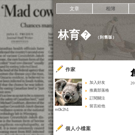
文章
相簿
林育�
（
到舊版
）
作家
加入好友
20
推薦部落格
訂閱關注
留言給他
m0k2h1
個人小檔案