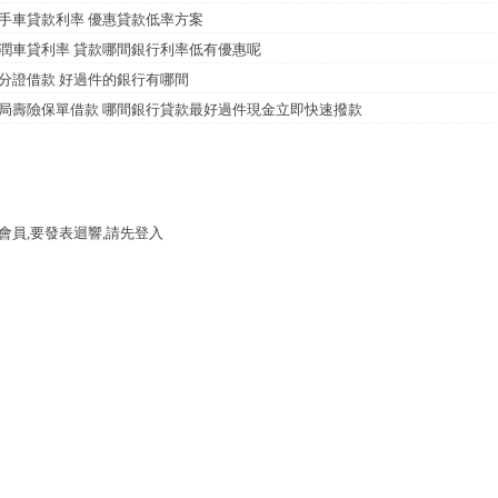
手車貸款利率 優惠貸款低率方案
潤車貸利率 貸款哪間銀行利率低有優惠呢
分證借款 好過件的銀行有哪間
局壽險保單借款 哪間銀行貸款最好過件現金立即快速撥款
會員,要發表迴響,請先登入