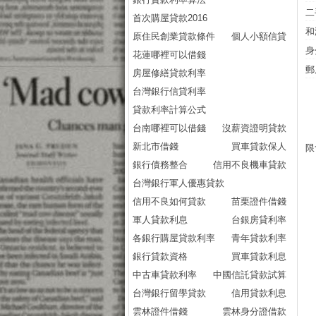
二
首次購屋貸款2016
和
原住民創業貸款條件
個人小額信貸
身
花蓮哪裡可以借錢
郵
房屋修繕貸款利率
台灣銀行信貸利率
貸款利率計算公式
台南哪裡可以借錢
沒薪資證明貸款
新北市借錢
買車貸款保人
限
銀行債務整合
信用不良機車貸款
台灣銀行軍人優惠貸款
信用不良如何貸款
苗栗證件借錢
軍人貸款利息
台銀房貸利率
各銀行購屋貸款利率
青年貸款利率
銀行貸款資格
買車貸款利息
中古車貸款利率
中國信託貸款試算
台灣銀行留學貸款
信用貸款利息
雲林證件借錢
雲林身分證借款