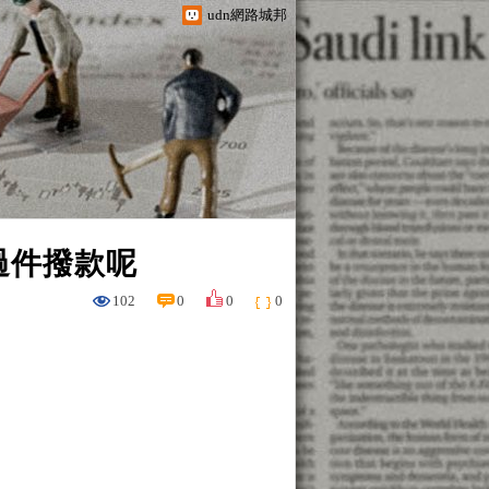
udn網路城邦
過件撥款呢
102
0
0
0