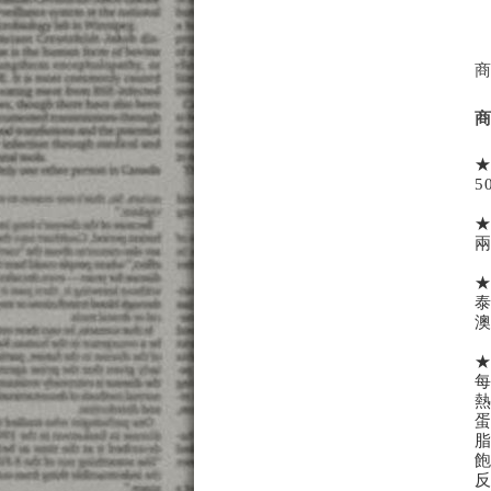
5
澳
每
熱
蛋
脂
飽
反