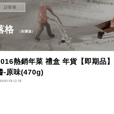
訪客簿
部落格
（
到舊版
）
2016熱銷年菜 禮盒 年貨【即期品
醬-原味(470g)
16
/
01
/
18
12
:
18