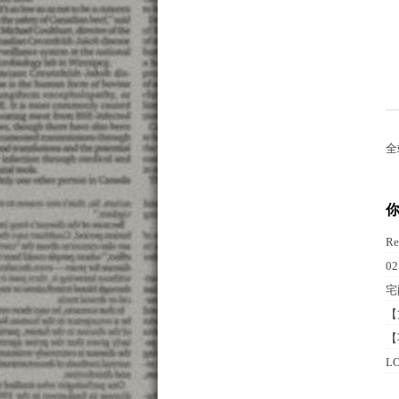
全
R
0
宅
【
【
L