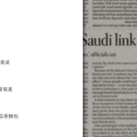
人垂涎
蘿蔔素
蒜香麵包