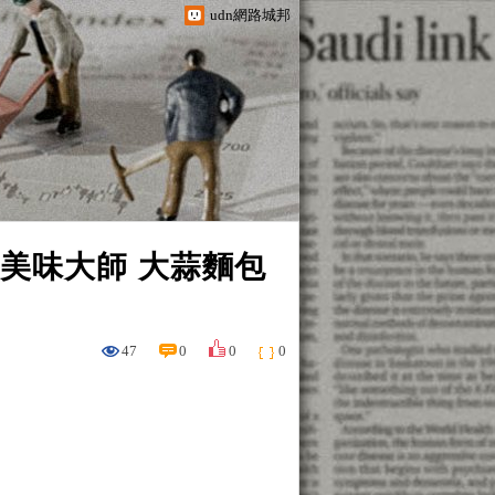
udn網路城邦
】美味大師 大蒜麵包
47
0
0
0