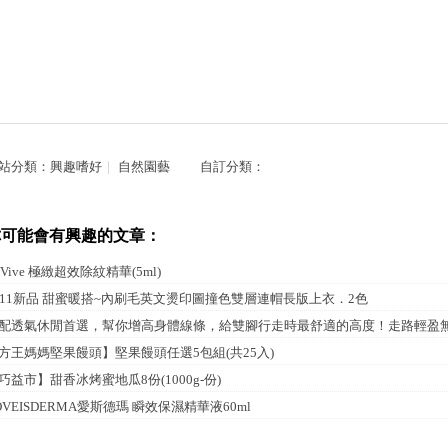
站分類：
興趣嗜好
｜
自然園藝
自訂分類：
你可能會有興趣的文章：
eVive 極緻超效除紋精華(5ml)
211新品 甜蜜暖搭~內刷毛英文燙印圖撞色雙層連帽長版上衣．2色
配透氣休閒首選，幫你增高身體線條，給雙腳行走時最舒適的高度！走路輕盈
方王媽媽堅果饅頭】堅果饅頭任選5包組(共25入)
巧益市】甜香冰烤蜜地瓜8份(1000g-份)
OVEISDERMA愛斯德瑪 瞬效保濕精華液60ml