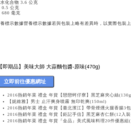
水化合物 3.6 公克
 0.5 公克
 680 毫克
營養標示數據營養標示數據若與包裝上略有差異時，以實際包裝
2016熱銷年菜 禮盒 年貨【戀戀蚵仔寮】黑芝麻夾心絲(130g 
【妮維雅】男士 止汗爽身噴霧 無印乾爽(150ml)
2016熱銷年菜 禮盒 年貨【臺北濱江】帶骨煙燻火腿香腸3包(7
2016熱銷年菜 禮盒 年貨【鉅記手信】黑芝麻杏仁餅(12入裝-2
2016熱銷年菜 禮盒 年貨『金品』美式風味料理20件優惠組