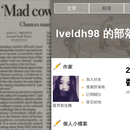
文章
相簿
lveldh98 的
作家
加入好友
推薦部落格
20
訂閱關注
留言給他
暖男製造機
個人小檔案