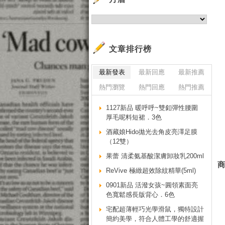
文章排行榜
最新發表
最新回應
最新推薦
熱門瀏覽
熱門回應
熱門推薦
1127新品 暖呼呼~雙釦彈性腰圍
厚毛呢料短裙．3色
酒藏娘Hido拋光去角皮亮澤足膜
（12雙）
果蕾 清柔氨基酸潔膚卸妝乳200ml
ReVive 極緻超效除紋精華(5ml)
0901新品 活潑女孩~圓領素面亮
色寬鬆感長版背心．6色
宅配超薄輕巧光學滑鼠，獨特設計
簡約美學，符合人體工學的舒適握