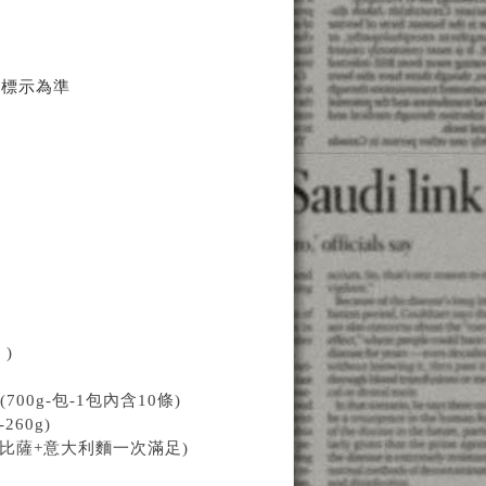
上標示為準
)
00g-包-1包內含10條)
60g)
(比薩+意大利麵一次滿足)