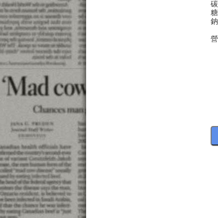
碳
糖
鈉