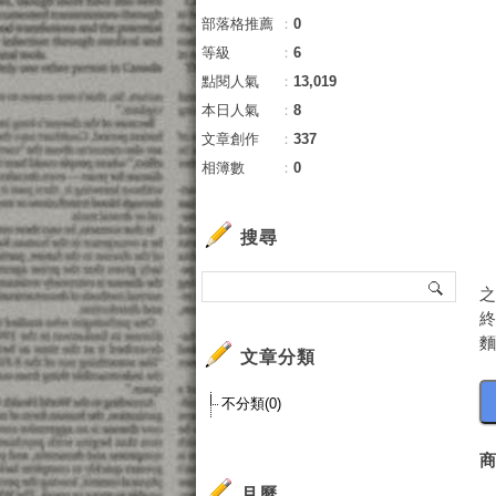
部落格推薦
：
0
等級
：
6
點閱人氣
：
13,019
本日人氣
：
8
文章創作
：
337
相簿數
：
0
搜尋
麵
文章分類
不分類(0)
月曆