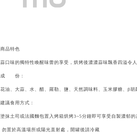
★商品特色
大蒜口味的獨特性喚醒味蕾的享受，烘烤後濃濃蒜味飄香四溢令
◎成 份：
芥花油、大蒜、水、醋、羅勒、鹽、天然調味料、玉米膠糖、β胡
◎建議食用方式：
可塗抹土司或法國麵包置入烤箱烘烤3~5分鐘即可享受自製濃郁的
※ 勿置於高溫場所或陽光直射處，開罐後請冷藏