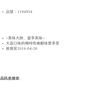
品號：1194954
~美味大師、盡享美味~
大蒜口味的獨特性喚醒味蕾享受
效期至2016-04-26
商品訊息描述
: