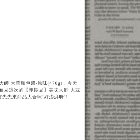
師 大蒜麵包醬-原味(470g)
，今天
而且這次的
【即期品】美味大師 大蒜
先先來商品大合照!好澎湃呀!!