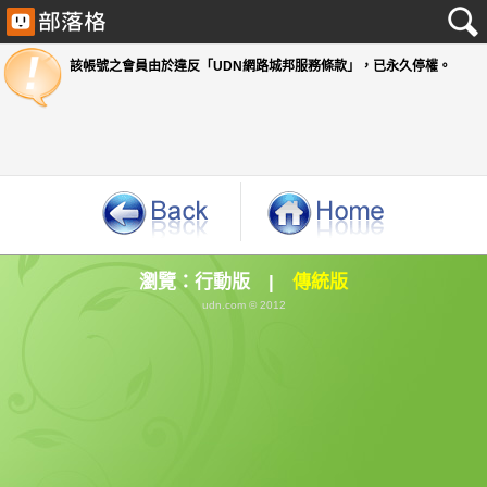
該帳號之會員由於違反「UDN網路城邦服務條款」
瀏覽：
行動版
|
傳統版
udn.com © 2012