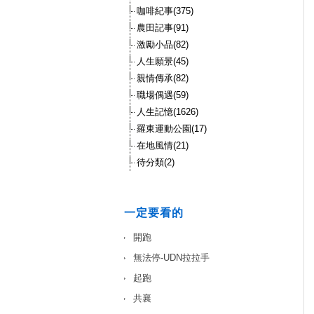
咖啡紀事(375)
農田記事(91)
激勵小品(82)
人生願景(45)
親情傳承(82)
職場偶遇(59)
人生記憶(1626)
羅東運動公園(17)
在地風情(21)
待分類(2)
一定要看的
開跑
無法停-UDN拉拉手
起跑
共襄