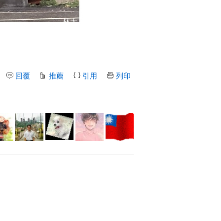
回覆
推薦
引用
列印