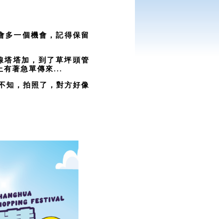
家會多一個機會，記得保留
線塔塔加，到了草坪頭管
有著急單傳來...
不知，拍照了，對方好像