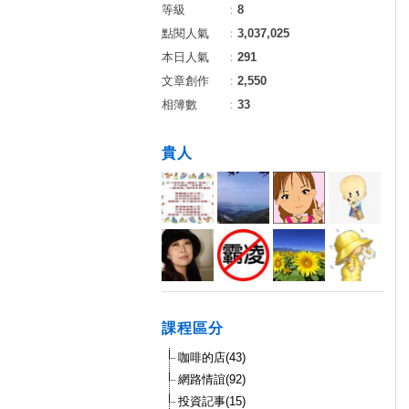
等級
：
8
點閱人氣
：
3,037,025
本日人氣
：
291
文章創作
：
2,550
相簿數
：
33
貴人
課程區分
咖啡的店(43)
網路情誼(92)
投資記事(15)