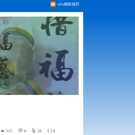
udn網路城邦
515
4
26
0