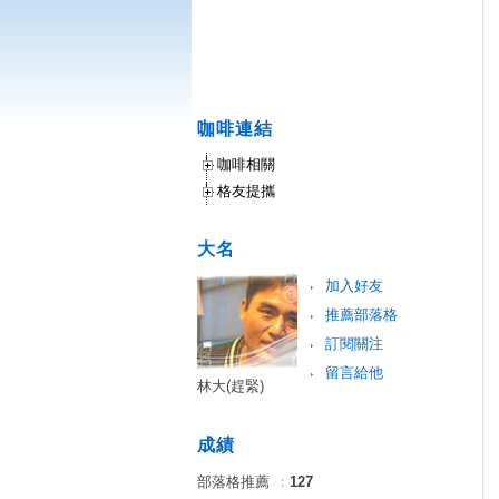
咖啡連結
咖啡相關
格友提攜
大名
加入好友
推薦部落格
訂閱關注
留言給他
林大(趕緊)
成績
部落格推薦
：
127