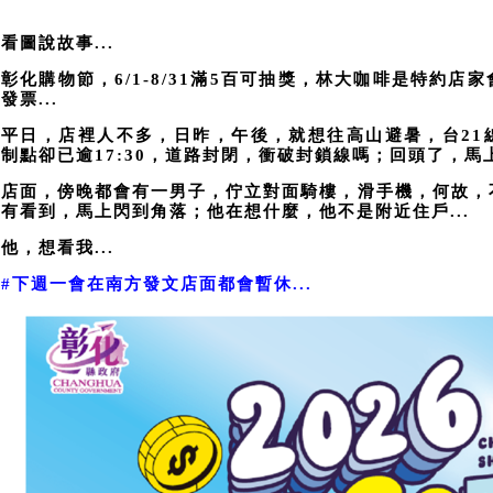
看圖說故事...
彰化購物節，6/1-8/31滿5百可抽獎，林大咖啡是特約店
發票...
平日，店裡人不多，日昨，午後，就想往高山避暑，台21
制點卻已逾17:30，道路封閉，衝破封鎖線嗎；回頭了，馬上
店面，傍晚都會有一男子，佇立對面騎樓，滑手機，何故，
有看到，馬上閃到角落；他在想什麼，他不是附近住戶...
他，想看我...
#下週一會在南方發文店面都會暫休...