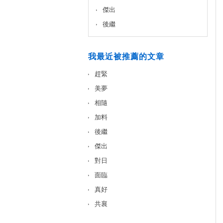
傑出
後繼
我最近被推薦的文章
趕緊
美夢
相隨
加料
後繼
傑出
對日
面臨
真好
共襄