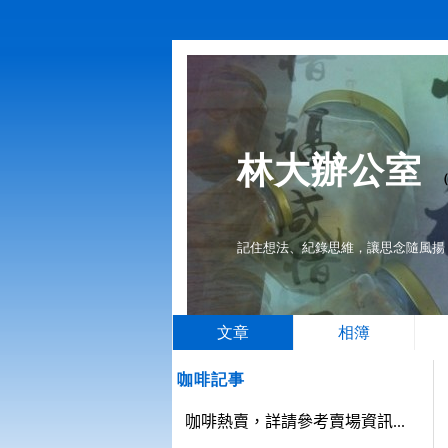
林大辦公室
記住想法、紀錄思維，讓思念隨風揚，當
文章
相簿
咖啡記事