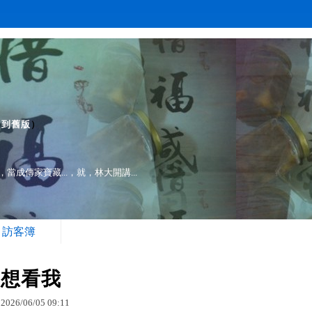
（
到舊版
）
成傳家寶藏...，就，林大開講...
訪客簿
想看我
2026
/
06
/
05
09
:
11