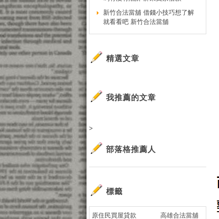
新竹合法當舖 借錢小技巧想了解
就看看吧 新竹合法當舖
精選文章
我推薦的文章
>
部落格推薦人
標籤
原住民買屋貸款
高雄合法當舖