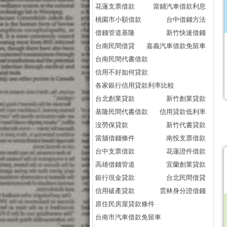
花蓮支票借款
當鋪汽車借款利息
桃園市小額借款
台中借錢方法
借錢管道基隆
新竹快速借錢
台南民間借貸
嘉義汽車借款免留車
台南民間代書借款
信用不好如何貸款
各家銀行信用貸款利率比較
台北創業貸款
新竹創業貸款
基隆民間代書借款
信用貸款低利率
沒勞保貸款
新竹代書貸款
當舖借錢條件
南投支票借款
台中支票借款
花蓮證件借款
高雄借錢管道
宜蘭創業貸款
銀行現金貸款
台北民間借貸
信用破產貸款
雲林身分證借錢
原住民房屋貸款條件
台南市汽車借款免留車