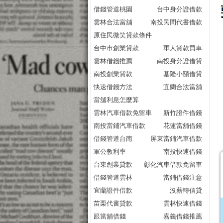
借錢管道桃園
台中身分證借款
雲林合法當舖
南投民間代書借款
原住民微笑貸款條件
台中市創業貸款
軍人貸款買車
雲林借錢推薦
南投身分證借貸
南投創業貸款
基隆小額借貸
快速借錢方法
宜蘭合法當舖
當舖利息怎麼算
雲林汽車借款免留車
新竹證件借錢
南投當鋪汽車借款
花蓮當舖借錢
借錢管道台南
屏東當鋪汽車借款
軍公教利率
南投快速借錢
台東創業貸款
彰化汽車借款免留車
借錢管道雲林
當鋪借錢注意
宜蘭證件借款
沒薪轉信貸
苗栗代書貸款
雲林快速借錢
跟當舖借錢
嘉義借錢推薦