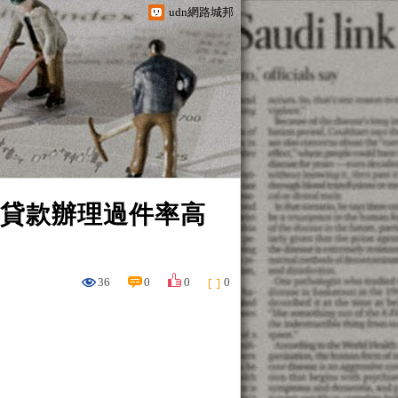
udn網路城邦
銀行貸款辦理過件率高
36
0
0
0