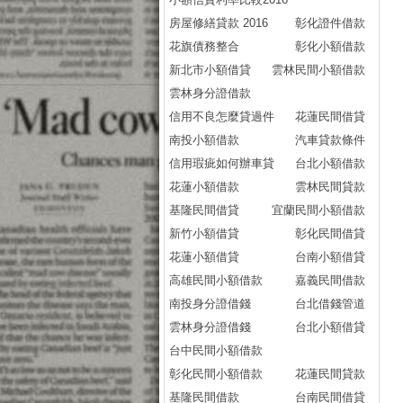
廣
房屋修繕貸款 2016
彰化證件借款
排
花旗債務整合
彰化小額借款
相
新北市小額借貸
雲林民間小額借款
貸
雲林身分證借款
貸
信用不良怎麼貸過件
花蓮民間借貸
貸款
南投小額借款
汽車貸款條件
分
信用瑕疵如何辦車貸
台北小額借款
(
花蓮小額借款
雲林民間貸款
(
基隆民間借貸
宜蘭民間小額借款
試算
新竹小額借貸
彰化民間借貸
分
花蓮小額借貸
台南小額借貸
(
高雄民間小額借款
嘉義民間借款
(
南投身分證借錢
台北借錢管道
貸款
雲林身分證借錢
台北小額借貸
分
台中民間小額借款
(
彰化民間小額借款
花蓮民間貸款
(
基隆民間借款
台南民間借貸
試算