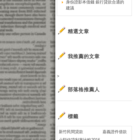
身份證影本借錢 銀行貸款合適的
過
建議
過
貸
渣
精選文章
貸
廣
專
我推薦的文章
快
廣
>
政
審
部落格推薦人
廣
星
免
標籤
廣
玉
新竹民間貸款
嘉義證件借款
線
小額信貸利率比較2016