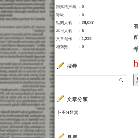
部落格推薦
：
0
等級
：
5
點閱人氣
：
29,087
本日人氣
：
6
文章創作
：
1,233
相簿數
：
0
搜尋
Y
文章分類
首
Ya
不分類(0)
查
貸
搜
月曆