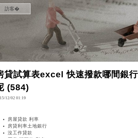
訪客�
房貸試算表excel 快速撥款哪間
呢 (584)
15
/
12
/
02
01
:
19
房屋貸款 利率
房貸利率土地銀行
沒工作貸款