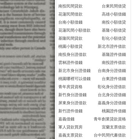
南投民間貸款
台東民間借貸
分
花蓮民間借款
高雄小額借錢
借
台南小額借錢
南投小額借貸
.
花蓮民間小額借款
基隆小額借貸
響到
基隆民間貸款
彰化小額借貸
分
桃園小額借貸
新北市證件借款
貸
南投身分證借款
基隆證件借錢
貸
雲林證件借錢
南投證件借款
算貸
新北市身分證借錢
台南身分證借錢
分
桃園哪裡可以借錢
台東證件借錢
貸
青年房貸資格
彰化身分證借款
貸
新竹身分證借錢
台北身分證借錢
算貸
屏東身分證借款
嘉義身分證借錢
分
新竹證件借錢
桃園證件借錢
[
嘉義借錢
青年創業貸款資格
.
軍人貸款買房
宜蘭支票借款
款經
嘉義支票貸款
台中民間代書借款
分