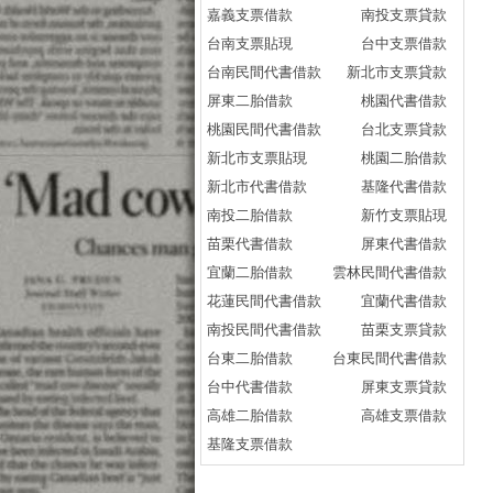
嘉義支票借款
南投支票貸款
【
台南支票貼現
台中支票借款
【
台南民間代書借款
新北市支票貸款
算貸
屏東二胎借款
桃園代書借款
分
桃園民間代書借款
台北支票貸款
貸
新北市支票貼現
桃園二胎借款
貸
新北市代書借款
基隆代書借款
試算
南投二胎借款
新竹支票貼現
分
苗栗代書借款
屏東代書借款
貸
宜蘭二胎借款
雲林民間代書借款
渣
花蓮民間代書借款
宜蘭代書借款
貸
南投民間代書借款
苗栗支票貸款
廣
台東二胎借款
台東民間代書借款
專
台中代書借款
屏東支票貸款
快
高雄二胎借款
高雄支票借款
廣
基隆支票借款
政
審