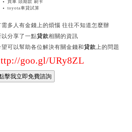
買車 頭期款 刷卡
toyota車貸試算
有需多人有金錢上的煩惱 往往不知道怎麼辦
所以分享了一點
貸款
相關的資訊
希望可以幫助各位解決有關金錢和
貸款
上的問題
http://goo.gl/URy8ZL
ahoo奇摩 網頁搜尋
頁信箱新聞股市氣象運動名人娛樂App下載購物中心商城拍賣更多
hoo
詢詞
款借錢
尋