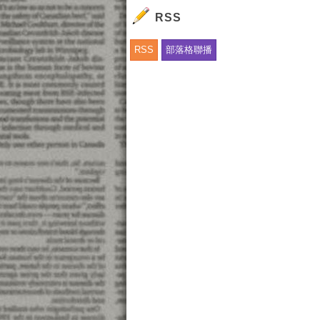
廣
RSS
星
免
RSS
部落格聯播
廣
12
廣
M
1
信
【
【
新
萬
中
立
看
形