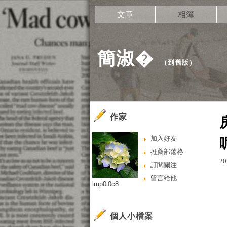
文章
相簿
簡淑�
（
到舊版
）
作家
加入好友
推薦部落格
20
訂閱關注
留言給他
lmp0i0c8
個人小檔案