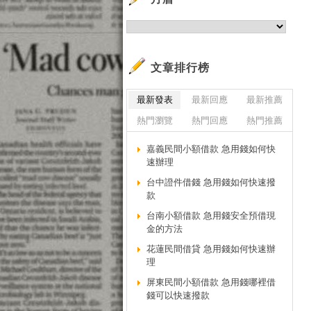
網
知
更
依
文章排行榜
台
最新發表
最新回應
最新推薦
香
熱門瀏覽
熱門回應
熱門推薦
依
所
嘉義民間小額借款 急用錢如何快
個
速辦理
法
台中證件借錢 急用錢如何快速撥
心
款
工
台南小額借款 急用錢安全預借現
金的方法
更
依
花蓮民間借貸 急用錢如何快速辦
理
不
屏東民間小額借款 急用錢哪裡借
過
錢可以快速撥款
過