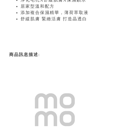
淨化毛孔X舒緩肌膚X保濕鎖水
居家型溫和配方
添加複合保濕精華，薄荷萃取液
舒緩肌膚 緊緻活膚 打造晶透白
商品訊息描述
: