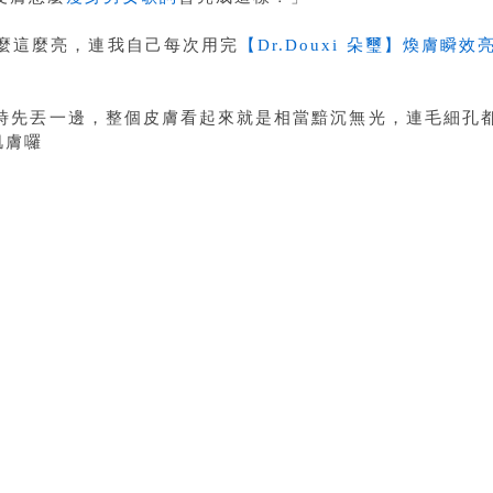
麼這麼亮，連我自己每次用完
【Dr.Douxi 朵璽】煥膚瞬
時先丟一邊，整個皮膚看起來就是相當黯沉無光，連毛細孔
肌膚囉