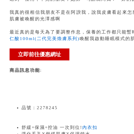
我真的很相信我朋友不是在阿諛我，說我皮膚看起來怎
肌膚被喚醒的光澤感啊
最近真的是每天為了要調整作息，保養的工作都只能暫
仁酸100ml(二代完美煥膚系列)
喚醒我啟動睡眠模式的
商品訊息功能
:
品號：2278245
舒緩+保濕+控油 一次到位!
內衣扣