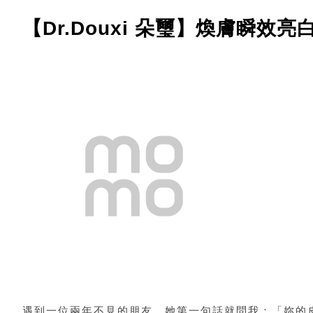
【Dr.Douxi 朵璽】煥膚瞬效亮
遇到一位兩年不見的朋友，她第一句話就問我：「妳的