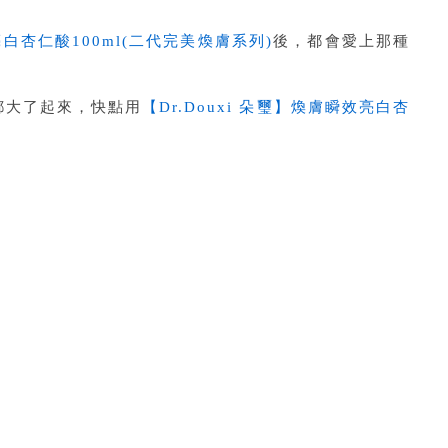
效亮白杏仁酸100ml(二代完美煥膚系列)
後，都會愛上那種
都大了起來，快點用
【Dr.Douxi 朵璽】煥膚瞬效亮白杏