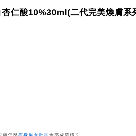
白杏仁酸10%30ml(二代完美煥膚系
皮膚怎麼
瘦身男女歌詞
會亮成這樣？」