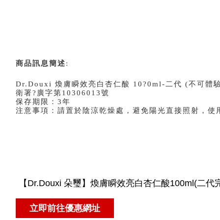
商品訊息簡述
:
Dr.Douxi 煥膚瞬效亮白杏仁酸 10?0ml-二代 (不可體驗
衛署?廣字第10306013號
保存期限：3年
注意事項：請置於陰涼乾燥處，避免陽光直接照射，使