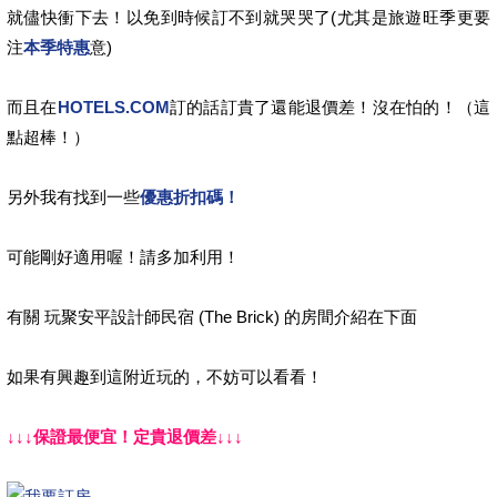
就儘快衝下去！以免到時候訂不到就哭哭了(尤其是旅遊旺季更要
注
本季特惠
意)
而且在
HOTELS.COM
訂的話訂貴了還能退價差！沒在怕的！（這
點超棒！）
另外我有找到一些
優惠折扣碼！
可能剛好適用喔！請多加利用！
有關 玩聚安平設計師民宿 (The Brick) 的房間介紹在下面
如果有興趣到這附近玩的，不妨可以看看！
↓↓↓保證最便宜！定貴退價差↓↓↓