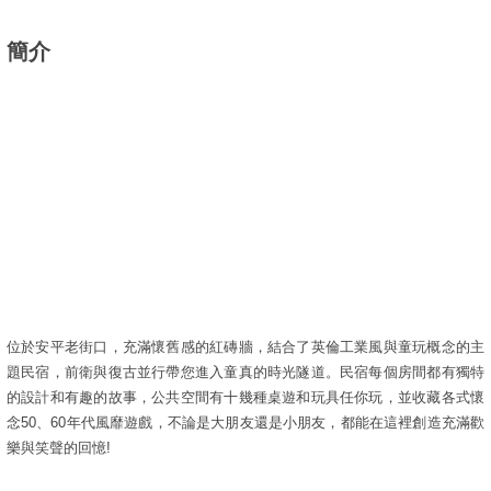
簡介
位於安平老街口，充滿懷舊感的紅磚牆，結合了英倫工業風與童玩概念的主
題民宿，前衛與復古並行帶您進入童真的時光隧道。民宿每個房間都有獨特
的設計和有趣的故事，公共空間有十幾種桌遊和玩具任你玩，並收藏各式懷
念50、60年代風靡遊戲，不論是大朋友還是小朋友，都能在這裡創造充滿歡
樂與笑聲的回憶!