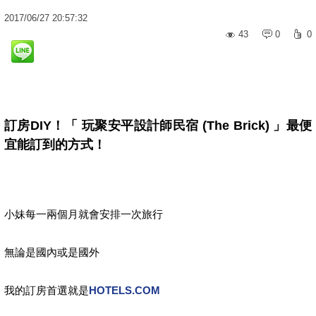
2017
/
06
/
27
20:57:32
43
0
0
訂房DIY！
「 玩聚安平設計師民宿 (The Brick) 」最便
宜能訂到的方式
！
小妹每一兩個月就會安排一次旅行
無論是國內或是國外
我的訂房首選就是
HOTELS.COM