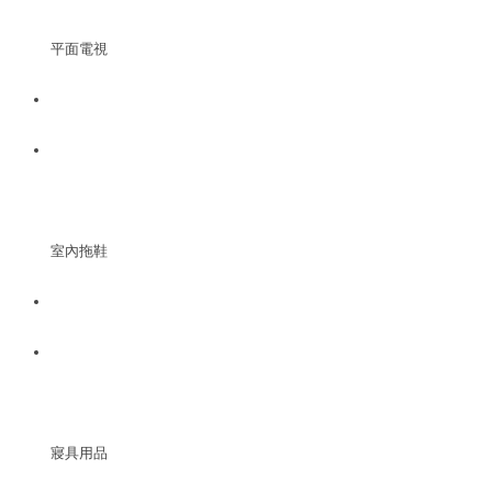
平面電視
室內拖鞋
寢具用品