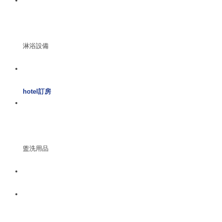
淋浴設備
hotel訂房
盥洗用品