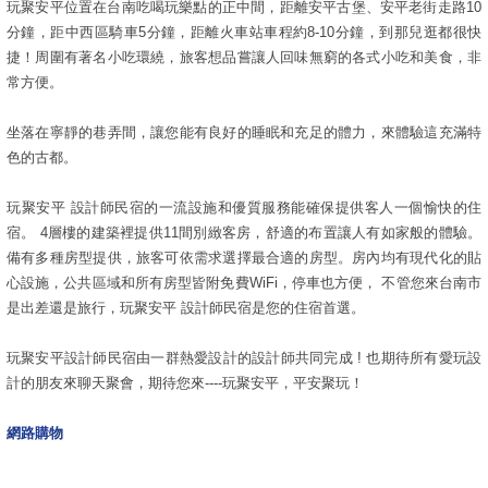
玩聚安平位置在台南吃喝玩樂點的正中間，距離安平古堡、安平老街走路10
分鐘，距中西區騎車5分鐘，距離火車站車程約8-10分鐘，到那兒逛都很快
捷！周圍有著名小吃環繞，旅客想品嘗讓人回味無窮的各式小吃和美食，非
常方便。
坐落在寧靜的巷弄間，讓您能有良好的睡眠和充足的體力，來體驗這充滿特
色的古都。
玩聚安平 設計師民宿的一流設施和優質服務能確保提供客人一個愉快的住
宿。 4層樓的建築裡提供11間別緻客房，舒適的布置讓人有如家般的體驗。
備有多種房型提供，旅客可依需求選擇最合適的房型。房內均有現代化的貼
心設施，公共區域和所有房型皆附免費WiFi，停車也方便， 不管您來台南市
是出差還是旅行，玩聚安平 設計師民宿是您的住宿首選。
玩聚安平設計師民宿由一群熱愛設計的設計師共同完成 ! 也期待所有愛玩設
計的朋友來聊天聚會，期待您來----玩聚安平，平安聚玩！
網路購物