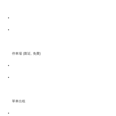
停車場 (鄰近, 免費)
單車出租