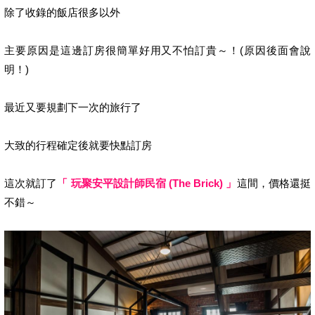
除了收錄的飯店很多以外
主要原因是這邊訂房很簡單好用又不怕訂貴～！(原因後面會說
明！)
最近又要規劃下一次的旅行了
大致的行程確定後就要快點訂房
這次就訂了
「 玩聚安平設計師民宿 (The Brick) 」
這間，價格還挺
不錯～