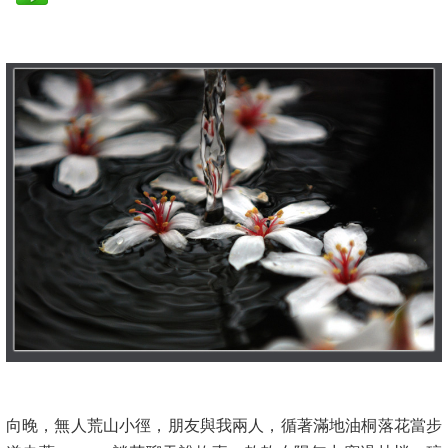
【陽光不遲到】
向晚，無人荒山小徑，朋友與我兩人，循著滿地油桐落花當步