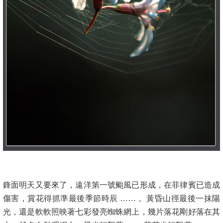
【花落到別家】
鋒面明天又要來了，遠洋第一號颱風已形成，在菲律賓已造成
傷害，賞花得抓準最後季節時辰 …… 。黃昏山徑最後一抹陽
光，還是軟軟照映著七彩發亮蜘蛛網上，幾片落花剛好落在其