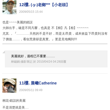
12樓.
(-y-)老鄉***【小老頭】
2009
/
05
/
15
15
:
44
也是~~~~美麗的錯誤
大師出手，確是不同凡響，也真是 不【桐】凡【相】~~~~~~
尤其.，『.............天然的不是不好，而是太昂貴，成本效益下昂貴到沒有
了價值........，看似荒唐卻是真實。』更是見地獨到!!!
美麗就好，過程已不重要.........
林錫銘‧攝影筆記
於
2010
/
04
/
24
04
:
28
回覆
11樓.
晨曦Catherine
2009
/
05
/
11
09
:
49
桐花‧錯誤的美麗
不是清楚就是美....