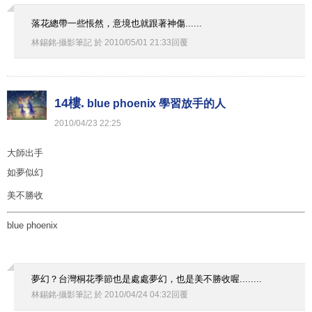
落花總帶一些悵然，意境也就跟著神傷......
林錫銘‧攝影筆記
於
2010
/
05
/
01
21
:
33
回覆
14樓.
blue phoenix 學習放手的人
2010
/
04
/
23
22
:
25
大師出手
如夢似幻
美不勝收
blue phoenix
夢幻？台灣桐花季節也是處處夢幻，也是美不勝收喔........
林錫銘‧攝影筆記
於
2010
/
04
/
24
04
:
32
回覆