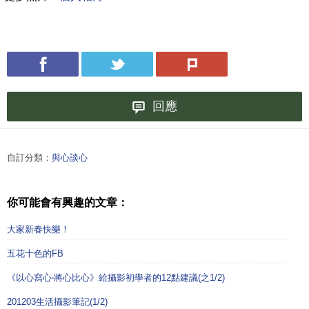
回應
自訂分類：
與心談心
你可能會有興趣的文章：
大家新春快樂！
五花十色的FB
《以心寫心‧將心比心》給攝影初學者的12點建議(之1/2)
201203生活攝影筆記(1/2)