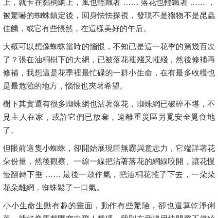
上，就卡在黏稠網上，風也輕飄著 …… 落花也輕飄著 …… ，
被驚嚇的蜘蛛鎮定後，回身怯怯探視，發現不是獵物不是昆蟲
佳餚，或它有些悵然，在這樣美好的午后。
大概可以想像蜘蛛當時的惱恨，不知已是這一花季的第幾百次
了？張在油桐樹下的大網，已被落花摧殘又摧殘，然後修補再
修補，我想這是花季裡最忙碌的一群小生命，在有最多收穫也
是最危險的地方，惱恨也夾著希望。
樹下其實還有很多蜘蛛網也沾著落花，蜘蛛網已破碎不堪，不
見主人在家，或許它們已放棄，遠離重災區另覓安全覓食地
了。
但眼前這隻小蜘蛛，卻開始展現巨無霸與意志力，它端詳著花
朵份量，然後觀察、一線一線把沾著落花的網線咬開，讓花慢
慢翻轉下垂 …… 最後一鼓作氣，把油桐花推了下去，一朵朵
花朵離網，蜘蛛鬆了一口氣。
小小生命生動有趣的畫面，動作有些驚險，卻也還算乾淨俐