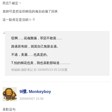
而且T.確定 ~
老師可是把這些桐花的魂全給攝了回來
這一點肯定是沒錯ㄉ !!
哎啊......花魂難攝，罪惡不敢當......
路過若有錯，就當自己無新走過。
不過，美麗......也真是的。
T.拍的桐花也美，我也喜歡那味道...........
林錫銘‧攝影筆記
於
2009
/
05
/
13
05
:
22
回覆
9樓.
Monkeyboy
2009
/
05
/
07
15
:
38
喜歡這句