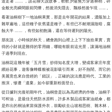
道走著 …… ，談花聊天說故事，軟軟夕陽無力穿過林梢，碎
金般光亮瞬間眼前閃爍，然後消失隱去、飄移然後乍現 …... 。
看著油桐樹下一地油桐果實，那是去年開花的結果，濃蔭加上
雜草遍地，這些種子依舊還是種子，有些已不耐潮濕陰暗，腐
蝕大半 …… ，有些如初飽滿，還在等待遲到的陽光。
朋友說，小時候的秋天，總會跑到山裡上上下下撿拾果實，賣
得的小財就是難得的零用錢，哪能有眼前這光景，讓滿地油桐
子過季到現在。
油桐花這幾年被「五月雪」炒得知名度大增，變成客家庄年度
繽紛花事，遊客像蜂蝶般被花影吸引而來，好不熱鬧。而它的
美麗竟也來自曾經的「錯誤」，正確的說法應是時代、工業的
推演，慘遭「遺棄」如今卻重新粉面登台。
從日據到光復初期年代，油桐曾是以為高經濟的作物，油桐子
可榨油，是最佳天然防水原料，許多木製品或客家油紙傘，都
是炸出的桐油來當保護外衣，鼓勵砍去山坡相思樹、雜木林，