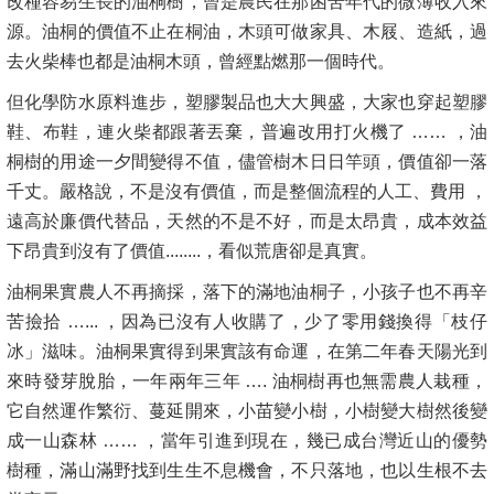
改種容易生長的油桐樹，曾是農民在那困苦年代的微薄收入來
源。油桐的價值不止在桐油，木頭可做家具、木屐、造紙，過
去火柴棒也都是油桐木頭，曾經點燃那一個時代。
但化學防水原料進步，塑膠製品也大大興盛，大家也穿起塑膠
鞋、布鞋，連火柴都跟著丟棄，普遍改用打火機了 …… ，油
桐樹的用途一夕間變得不值，儘管樹木日日竿頭，價值卻一落
千丈。嚴格說，不是沒有價值，而是整個流程的人工、費用 ，
遠高於廉價代替品，天然的不是不好，而是太昂貴，成本效益
下昂貴到沒有了價值........，看似荒唐卻是真實。
油桐果實農人不再摘採，落下的滿地油桐子，小孩子也不再辛
苦撿拾 …... ，因為已沒有人收購了，少了零用錢換得「枝仔
冰」滋味。油桐果實得到果實該有命運，在第二年春天陽光到
來時發芽脫胎，一年兩年三年 …. 油桐樹再也無需農人栽種，
它自然運作繁衍、蔓延開來，小苗變小樹，小樹變大樹然後變
成一山森林 …… ，當年引進到現在，幾已成台灣近山的優勢
樹種，滿山滿野找到生生不息機會，不只落地，也以生根不去