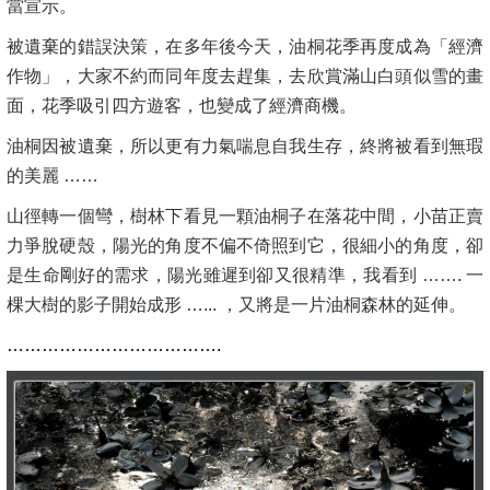
當宣示。
被遺棄的錯誤決策，在多年後今天，油桐花季再度成為「經濟
作物」，大家不約而同年度去趕集，去欣賞滿山白頭似雪的畫
面，花季吸引四方遊客，也變成了經濟商機。
油桐因被遺棄，所以更有力氣喘息自我生存，終將被看到無瑕
的美麗 ……
山徑轉一個彎，樹林下看見一顆油桐子在落花中間，小苗正賣
力爭脫硬殼，陽光的角度不偏不倚照到它，很細小的角度，卻
是生命剛好的需求，陽光雖遲到卻又很精準，我看到 ……. 一
棵大樹的影子開始成形 …... ，又將是一片油桐森林的延伸。
……………………………….