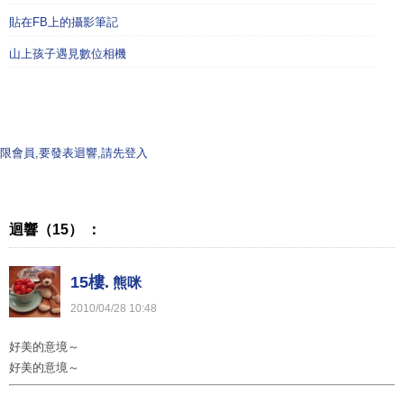
貼在FB上的攝影筆記
山上孩子遇見數位相機
限會員,要發表迴響,請先登入
迴響（15） ：
15樓.
熊咪
2010
/
04
/
28
10
:
48
好美的意境～
好美的意境～