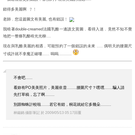
錯得多美麗啊 ﹖﹗
老師﹐您這篇圖文有美麗, 也有錯誤﹗
我啃著double-creamed法國乳酪一邊讀文賞圖﹐看得入迷﹐竟然不知不覺
地把一整條乳酪啃光光柳....
現在與乳酪美麗的相遇﹐可能預約了一個錯誤的未來 ..... 偶明天的腰圍尺
寸或許就不拿魔正確嘍...... 嗚嗚...........
不會吧......
看妳有PO美美照片，美麗依昔........腰圍尺寸？嘿嘿.......騙人請
先打草稿，忘了啊........
別跟蜘蛛計較啦.......若它有錯，桐花就給它多幾朵.........
林錫銘‧攝影筆記
於
2009
/
05
/
13
05
:
17
回覆