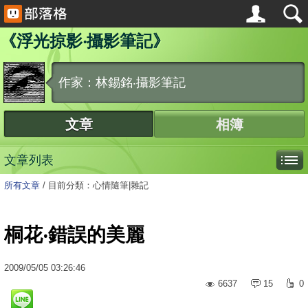
《浮光掠影‧攝影筆記》
作家：林錫銘‧攝影筆記
文章
相簿
文章列表
所有文章
/
目前分類：心情隨筆|雜記
桐花‧錯誤的美麗
2009
/
05
/
05
03:26:46
6637
15
0