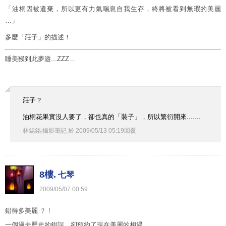
「油桐因被遺棄，所以更有力氣喘息自我生存，終將被看到無瑕的美麗
…」
多麼「莊子」的描述！
睡美猴到此夢遊...ZZZ...
莊子？
油桐花果實沒人要了，卻也真的「裝子」，所以繁衍開來.......
林錫銘‧攝影筆記
於
2009
/
05
/
13
05
:
19
回覆
8樓.
七琴
2009
/
05
/
07
00
:
59
錯得多美麗 ﹖﹗
一個過去歷史的錯誤﹐卻預約了現在美麗的相遇.....