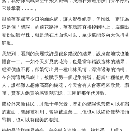
落，就好像馬戲團空中飛人戲碼，我則在旁邊用快門聲不停給
它鼓掌著 …….. 。
眼前落花盪著夕日的蜘蛛網，讓人覺得絕美，但蜘蛛一定認為
這是個「錯誤」的飛花路徑，落花應該直接掉到地上，腐爛出
養份回饋母株，就是漂在水面也可以，至少還能多兩天保持著
鮮度。
我想到，看到的美麗或許是很多錯誤的結果，設身處地或也能
體會一二。一如今天所見的花海，也是當年錯誤造林的結果，
經濟價值不再，卻繁衍出另一種山林風情，漂洋過海的油桐，
在台灣這塊島嶼上，被賦予另一個趕集符號，想當年種植的農
人，誰都難以想像高高的樹花，今天會有人會專程來欣賞、讚
嘆，賞花人飽實的感覺與記憶，非困厄那年代興致。
屬於外來新住民，才幾十年光景，歷史的錯誤也營造可以和諧
的畫面，曾經被利用，曾經被遺棄........但也可以終於優勢抬頭
昂揚，也可以有很美的姿態。
植物是這樣輕易適合、完全融入這塊土地，被接受。人呢？