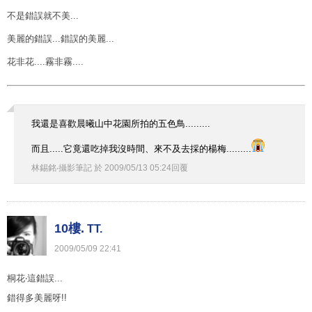
不是錯誤就不美...
美麗的錯誤...錯誤的美麗...
花非花....霧非霧....
我還是喜歡晨曦山中花園所拍的五色鳥.........
而且.....它竟還吃掉我沒時間、來不及去採的楊梅.........
林錫銘‧攝影筆記
於
2009
/
05
/
13
05
:
24
回覆
10樓.
TT.
2009
/
05
/
09
22
:
41
桐花‧這錯誤...
錯得多美麗呀!!