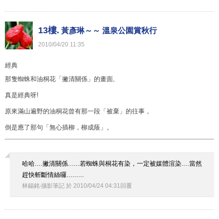
13樓.
黃彥琳～～ 溫泉公園賞秋行
2010
/
04
/
20
11
:
35
經典
那隻蜘蛛和油桐花「撇清關係」的畫面,
真是經典呀!
原來滿山遍野的油桐花曾有那一段「被棄」的往事，
倒是應了那句「無心插柳，柳成蔭」。
哈哈....撇清關係......若蜘蛛與桐花有染，一定被媒體渲染....當然
趕快斬斷情絲囉.........
林錫銘‧攝影筆記
於
2010
/
04
/
24
04
:
31
回覆