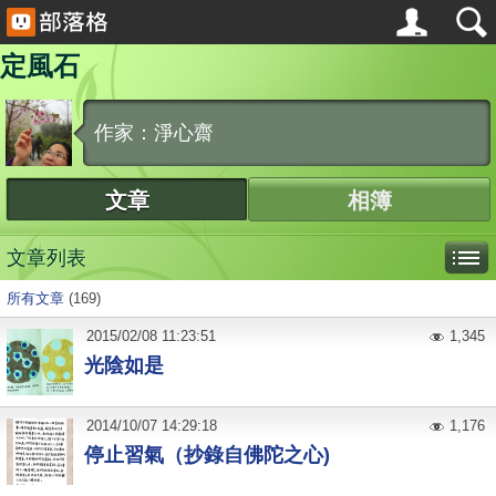
定風石
作家：淨心齋
文章
相簿
文章列表
所有文章
(169)
2015
/
02
/
08
11:23:51
1,345
光陰如是
2014
/
10
/
07
14:29:18
1,176
停止習氣（抄錄自佛陀之心)