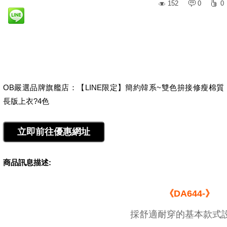
152
0
0
OB嚴選品牌旗艦店：【LINE限定】簡約韓系~雙色拚接修瘦棉質
長版上衣?4色
商品訊息描述:
《DA644-》
採舒適耐穿的基本款式