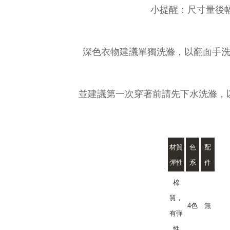
小提醒：尺寸量後
深色衣物建議單獨洗滌，以翻面手洗
並建議第一次穿著前請先下水洗滌，
材質
色
配
彈性
系
件
棉
質，
4色
無
有彈
性