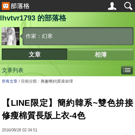
lhvtvr1793 的部落格
作家：幻寒
文章
相簿
文章列表
所有文章
/
目前分類：興趣嗜好|星座命理
【LINE限定】簡約韓系~雙色拚接
修瘦棉質長版上衣-4色
2016
/
08
/
28
02:34:51