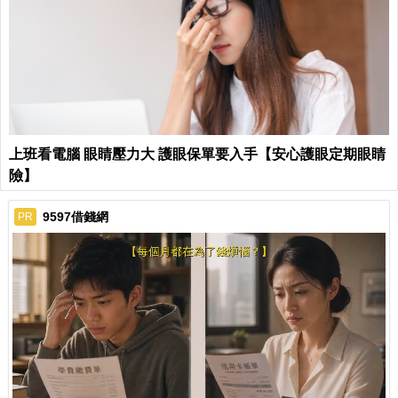
上班看電腦 眼睛壓力大 護眼保單要入手【安心護眼定期眼睛
險】
9597借錢網
PR