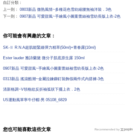
自訂分類：
上一則：
0803新品 微熟風情~多種花色雪紡縮腰無袖洋裝．3色
下一則：
0907新品 可愛甜風~手繪風小圖案蕾絲袖雪紡長版上衣-2色
你可能會有興趣的文章：
SK-Ⅱ R.N.A超肌能緊緻彈力精萃(50ml)+青春露(10ml)
Ester lauder 雅詩蘭黛 微分子肌底原生露 150ml
0907新品 可愛甜風~手繪風小圖案蕾絲袖雪紡長版上衣-2色
0313新品 搖滾酷潮~金屬拉鍊鉚釘裝飾假兩件式內搭褲-3色
清新格調~V領格紋反折袖弧狀下擺上衣．2色
US運動風單寧牛仔帽-男 05108_6829
您也可能喜歡這些文章
Recommended by