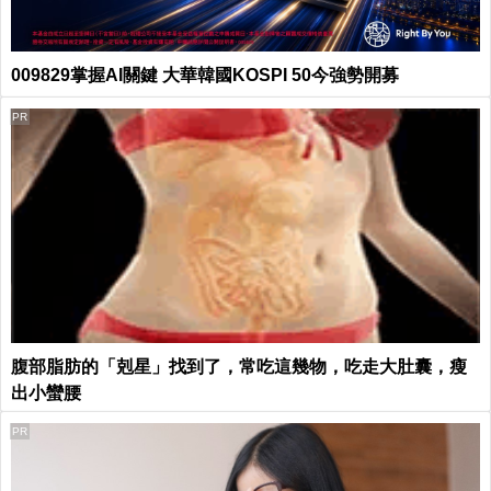
009829掌握AI關鍵 大華韓國KOSPI 50今強勢開募
PR
腹部脂肪的「剋星」找到了，常吃這幾物，吃走大肚囊，瘦
出小蠻腰
PR