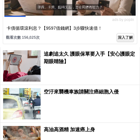
ads by popIn
卡債循環滾利息？【9597借錢網】3步驟快速借！
觀看次數 156,025次
深入了解
PR
追劇追太久 護眼保單要入手【安心護眼定
期眼睛險】
PR
空汙來襲機車族請關注癌細胞入侵
PR
高油高酒精 加速癌上身