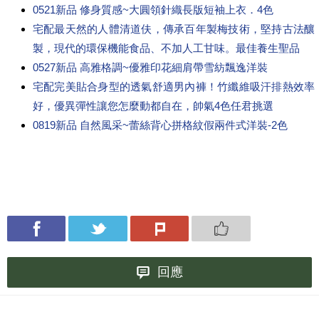
0521新品 修身質感~大圓領針織長版短袖上衣．4色
宅配最天然的人體清道伕，傳承百年製梅技術，堅持古法釀
製，現代的環保機能食品、不加人工甘味。最佳養生聖品
0527新品 高雅格調~優雅印花細肩帶雪紡飄逸洋裝
宅配完美貼合身型的透氣舒適男內褲！竹纖維吸汗排熱效率
好，優異彈性讓您怎麼動都自在，帥氣4色任君挑選
0819新品 自然風采~蕾絲背心拼格紋假兩件式洋裝-2色
回應