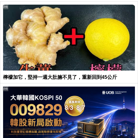
PR
檸檬加它，堅持一週大肚腩不見了，重新回到45公斤
PR