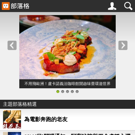
不用飛歐洲！盧卡諾義法咖啡館開啟味蕾環遊世界
1
2
3
4
5
主題部落格精選
為電影奔跑的老友