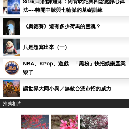
8/16(日)開課通知：阿育吠陀與四念處靜心禪
法----轉開中脈與七輪脈的基礎訓練
《奧德賽》還有多少荷馬的靈魂？
只是想寫出來（一）
NBA、KPop、遊戲 「黑粉」快把娛樂產業
毀了
讓世界大同小異／無敵台派市招的威力
推薦相片