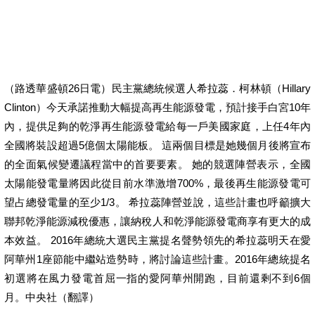
（路透華盛頓26日電）民主黨總統候選人希拉蕊．柯林頓（Hillary
Clinton）今天承諾推動大幅提高再生能源發電，預計接手白宮10年
內，提供足夠的乾淨再生能源發電給每一戶美國家庭，上任4年內
全國將裝設超過5億個太陽能板。 這兩個目標是她幾個月後將宣布
的全面氣候變遷議程當中的首要要素。 她的競選陣營表示，全國
太陽能發電量將因此從目前水準激增700%，最後再生能源發電可
望占總發電量的至少1/3。 希拉蕊陣營並說，這些計畫也呼籲擴大
聯邦乾淨能源減稅優惠，讓納稅人和乾淨能源發電商享有更大的成
本效益。 2016年總統大選民主黨提名聲勢領先的希拉蕊明天在愛
阿華州1座節能中繼站造勢時，將討論這些計畫。2016年總統提名
初選將在風力發電首屈一指的愛阿華州開跑，目前還剩不到6個
月。中央社（翻譯）