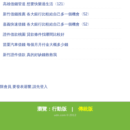
高雄借錢管道 想要快樂過生活〈121〉
新竹借錢推薦 各大銀行比較給自己多一個機會〈52〉
嘉義快速借錢 各大銀行比較給自己多一個機會〈52〉
證件借款桃園 貸款條件找哪間比較好
苗栗汽車借錢 每個月月付金大概多少錢
新竹證件借款 真的好缺錢救救我
限會員,要發表迴響,請先登入
瀏覽：
行動版
|
傳統版
udn.com © 2012