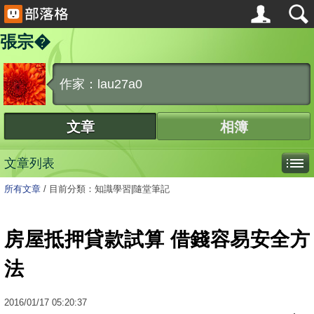
張宗�
作家：lau27a0
文章
相簿
文章列表
所有文章
/
目前分類：知識學習|隨堂筆記
房屋抵押貸款試算 借錢容易安全方
法
2016
/
01
/
17
05:20:37