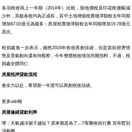
各項稅收與上一年期（2014年）比較，除地價稅及印花稅微幅減
少外，其餘各稅均為正成長，其中土地增值稅實徵淨額較去年同期
增加67.01億元為最多；房屋稅實徵淨額較去年同期增加19.78億元
居次。
稅捐處進一步表示，雖然2015年稅收再創佳績，但是當前經濟情
勢及景氣動向還有待觀察，今年整體稅收情況尚難預料，不過，稅
捐處全體同仁
房屋抵押貸款流程
會全力以赴，希望新一年度可以再創稅收佳績。
更多udn報
房屋修繕貸款利率
導：天氣越冷裙子越短？原來都是為了…?宥勝收拾行囊 宣布暫別
演藝圈