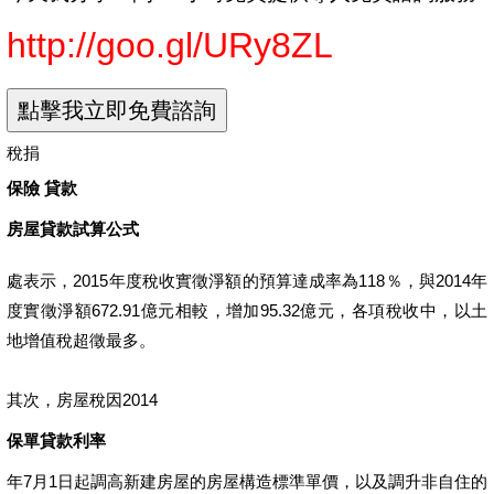
http://goo.gl/URy8ZL
稅捐
保險 貸款
房屋貸款試算公式
處表示，2015年度稅收實徵淨額的預算達成率為118％，與2014年
度實徵淨額672.91億元相較，增加95.32億元，各項稅收中，以土
地增值稅超徵最多。
其次，房屋稅因2014
保單貸款利率
年7月1日起調高新建房屋的房屋構造標準單價，以及調升非自住的