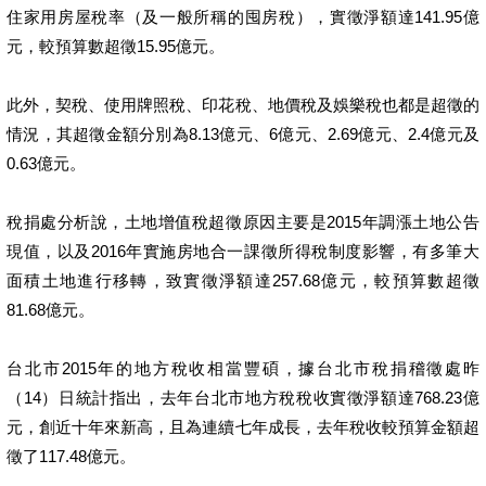
住家用房屋稅率（及一般所稱的囤房稅），實徵淨額達141.95億
元，較預算數超徵15.95億元。
此外，契稅、使用牌照稅、印花稅、地價稅及娛樂稅也都是超徵的
情況，其超徵金額分別為8.13億元、6億元、2.69億元、2.4億元及
0.63億元。
稅捐處分析說，土地增值稅超徵原因主要是2015年調漲土地公告
現值，以及2016年實施房地合一課徵所得稅制度影響，有多筆大
面積土地進行移轉，致實徵淨額達257.68億元，較預算數超徵
81.68億元。
台北市2015年的地方稅收相當豐碩，據台北市稅捐稽徵處昨
（14）日統計指出，去年台北市地方稅稅收實徵淨額達768.23億
元，創近十年來新高，且為連續七年成長，去年稅收較預算金額超
徵了117.48億元。