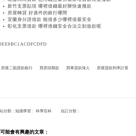
新竹支票貼現 哪裡借錢最好辦快速撥款
房屋轉貸 好過件的銀行哪間
宜蘭身分證借款 能借多少哪裡借最安全
彰化支票借款 哪裡借錢安全合法立刻放款呢
DEE8BC1ACDFCDFD
房屋二胎貸款銀行
買房頭期款
買車貸款保人
房屋貸款利率計算
站分類：
知識學習
｜
科學百科
自訂分類：
你可能會有興趣的文章：