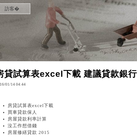
訪客�
房貸試算表excel下載 建議貸款銀
16
/
01
/
14
04
:
44
房貸試算表excel下載
買車貸款保人
房屋貸款利率計算
沒工作想借錢
房屋修繕貸款 2015