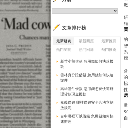
廠
研
文章排行榜
最新發表
最新回應
最新推薦
智
熱門瀏覽
熱門回應
熱門推薦
新竹小額借款 急用錢如何快速撥
款
雲林身分證借錢 急用錢如何快速
辦理
高雄證件借款 急用錢怎麼快速辦
理貸款現金撥款
嘉義借錢 哪裡借錢安全合法立刻
放款呢
S
台中哪裡可以借錢 急用錢如何快
速辦理