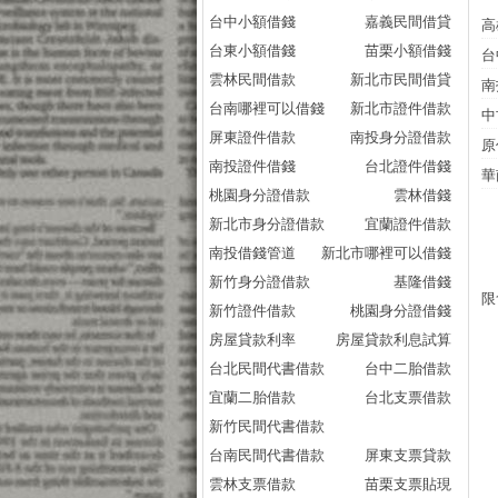
台中小額借錢
嘉義民間借貸
高
台東小額借錢
苗栗小額借錢
台
雲林民間借款
新北市民間借貸
南
台南哪裡可以借錢
新北市證件借款
中
屏東證件借款
南投身分證借款
原
南投證件借錢
台北證件借錢
華
桃園身分證借款
雲林借錢
新北市身分證借款
宜蘭證件借款
南投借錢管道
新北市哪裡可以借錢
新竹身分證借款
基隆借錢
限
新竹證件借款
桃園身分證借錢
房屋貸款利率
房屋貸款利息試算
台北民間代書借款
台中二胎借款
宜蘭二胎借款
台北支票借款
新竹民間代書借款
台南民間代書借款
屏東支票貸款
雲林支票借款
苗栗支票貼現