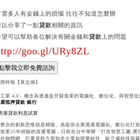
有需多人有金錢上的煩惱 往往不知道怎麼辦
所以分享了一點
貸款
相關的資訊
希望可以幫助各位解決有關金錢和
貸款
上的問題
http://goo.gl/URy8ZL
工商時報【黃志偉】
「工業 4.0」概念為透過提升製造業的電腦化、數位化、與智慧
屋抵押貸款 銀行
房屋貸款利息試算
體整合的創新思惟就是精隨。為提供企業透過電腦化、數位化打
製造業35年經驗的資通電腦，日前在台中舉辦「打造智慧工廠-
請在物聯網、巨量資料方面知名企業如研華科技、歐立威科技與