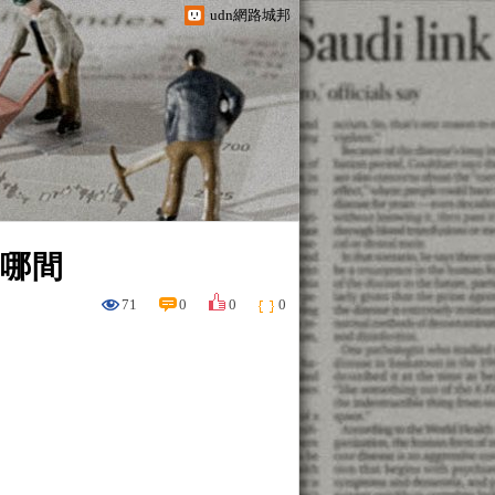
udn網路城邦
行哪間
71
0
0
0