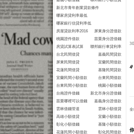
新北市青年創業貸款條件
哪家房貸利率最低
哪家銀行信貸利率低
房屋貸款利率2016
屏東身分證借款
桃園證件借款
苗栗身分證借錢
3
房貸試算表試算
聯邦銀行車貸利率
台北民間借貸
嘉義民間貸款
屏東民間借貸
宜蘭民間借款
花蓮民間借貸
基隆民間貸款
宜蘭民間小額借款
台東民間借款
台東民間小額借款
桃園小額借錢
台南證件借錢
新北市身分證借錢
苗栗哪裡可以借錢
嘉義身分證借款
雲林借錢管道
雲林小額借貸
全
高雄小額借貸
宜蘭小額借款
彰化小額借錢
基隆小額借款
花蓮民間小額借款
彰化民間借款