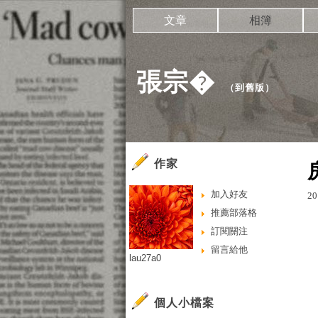
文章
相簿
張宗�
（
到舊版
）
作家
加入好友
20
推薦部落格
訂閱關注
留言給他
lau27a0
個人小檔案