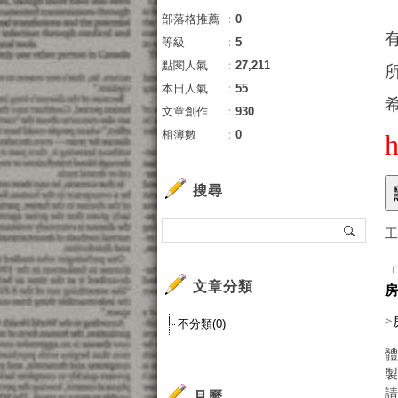
部落格推薦
：
0
等級
：
5
點閱人氣
：
27,211
本日人氣
：
55
文章創作
：
930
相簿數
：
0
搜尋
文章分類
房
>
不分類(0)
月曆