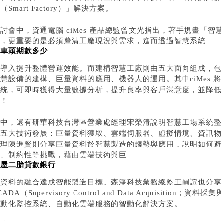
（Smart Factory）」解決方案。
討會中，資通電腦 ciMes 產品總監曾文光指出，著手規畫「
維，更重要的是必須釐清工廠現況與需求，進而透過智慧系統
買車頭期款多少
的導入提升整體營運效能。而建構智慧工廠則由五大面向組成，
慧設備的建構、巨量資料的應用、機器人的運用。其中ciMes
系統，可即時獲得大量數據分析，提升良率與客戶滿意度，並降
標！
會中，還有研華科技台灣區營業處經理宋榮清說明智慧工場系統整
的五大技術發展：巨量資料獲取、雲端伺服器、虛擬情境、資訊
協理陳進賢則分享巨量資料於智慧製造的趨勢與應用，說明如何
性、制約性等挑戰，藉由雲端技術與巨
房屋二胎貸款銀行
量資料的融合達成智能製造目標。森淨科技業務總監王嗣諠也分
CADA（Supervisory Control and Data Acquisit
自動化監控系統、自動化雲端服務的智動化解決方案。