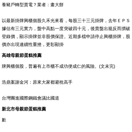
養豬戶轉型賣電？業者：畫大餅
以最新掛牌興櫃個股久禾光來看，每股三十三元掛牌，去年ＥＰＳ
據估有三元實力，盤中高點一度突破四十元，後賣盤出籠反而摜破
登錄價，顯示掛牌並非股價保證。近期多檔申請停止興櫃掛牌，股
價亦出現連續性重挫，更彰顯掛
高雄母親節蛋糕推薦
牌興櫃個股，普遍有上市櫃不成功便成仁的風險。(文未完)
浩鼎案謝金河：原來大家都避稅高手
台灣團進國際鋼鐵會議比國道
新北市母親節蛋糕推薦
歉