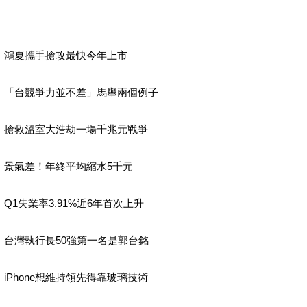
鴻夏攜手搶攻最快今年上市
「台競爭力並不差」馬舉兩個例子
搶救溫室大浩劫一場千兆元戰爭
景氣差！年終平均縮水5千元
Q1失業率3.91%近6年首次上升
台灣執行長50強第一名是郭台銘
iPhone想維持領先得靠玻璃技術