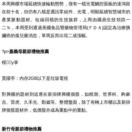
本周興櫃市場延續快速輪動態勢，僅有一檔光電觸控面板的達鴻留
在前十名，但仍有八檔是通訊零組件、光電，明顯延續智慧城市的
產業脈動題材。短線回檔的生技族群，上周由國鼎生技領跌一
二％，本周受到通過美國食品暨藥物管理局(ＦＤＡ)認定為治療胰
臟癌的孤兒藥消息，單周反而出現二成漲幅。
?p>
嘉義母親節禮物推薦
模y掌
賈躍亭：內存2GB以下是垃圾電視
對興櫃的題材則追逐在新掛牌興櫃個股，如精測、世界科、夠麻
吉、雷虎、久禾光、勤崴等。整體盤面，除了有轉上市櫃以及新掛
牌個股題材外，低價股亦成為重點中的重點。
新竹母親節禮物推薦