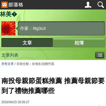
林美�
作家：l9g3u3
文章
相簿
文章列表
所有文章
/
目前分類：在地生活|桃竹苗
南投母親節蛋糕推薦 推薦母親節要
到了禮物推薦哪些
2016
/
04
/
23
19:09:27