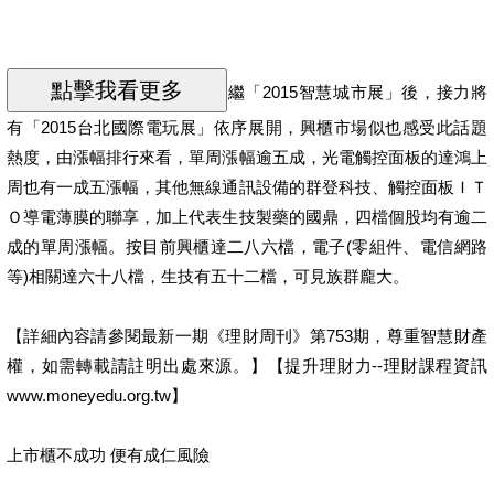
繼「2015智慧城市展」後，接力將
有「2015台北國際電玩展」依序展開，興櫃市場似也感受此話題
熱度，由漲幅排行來看，單周漲幅逾五成，光電觸控面板的達鴻上
周也有一成五漲幅，其他無線通訊設備的群登科技、觸控面板ＩＴ
Ｏ導電薄膜的聯享，加上代表生技製藥的國鼎，四檔個股均有逾二
成的單周漲幅。按目前興櫃達二八六檔，電子(零組件、電信網路
等)相關達六十八檔，生技有五十二檔，可見族群龐大。
【詳細內容請參閱最新一期《理財周刊》第753期，尊重智慧財產
權，如需轉載請註明出處來源。】【提升理財力--理財課程資訊
www.moneyedu.org.tw】
上市櫃不成功 便有成仁風險