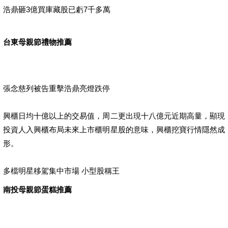
浩鼎砸3億買庫藏股已虧7千多萬
台東母親節禮物推薦
張念慈列被告重擊浩鼎亮燈跌停
興櫃日均十億以上的交易值，周二更出現十八億元近期高量，顯現
投資人入興櫃布局未來上市櫃明星股的意味，興櫃挖寶行情隱然成
形。
多檔明星移駕集中市場 小型股稱王
南投母親節蛋糕推薦