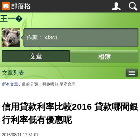
王一�
作家：l4i3c1
文章
相簿
文章列表
所有文章
/
目前分類：興趣嗜好|星座命理
信用貸款利率比較2016 貸款哪間銀
行利率低有優惠呢
2016
/
08
/
11
17:51:07