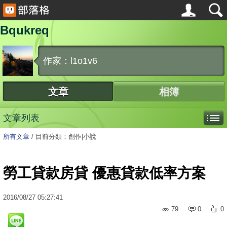
Bqukreq
作家：l1o1v6
文章
相簿
文章列表
所有文章
/
目前分類：創作|小說
勞工貸款房貸 優惠貸款低率方案
2016
/
08
/
27
05:27:41
79
0
0