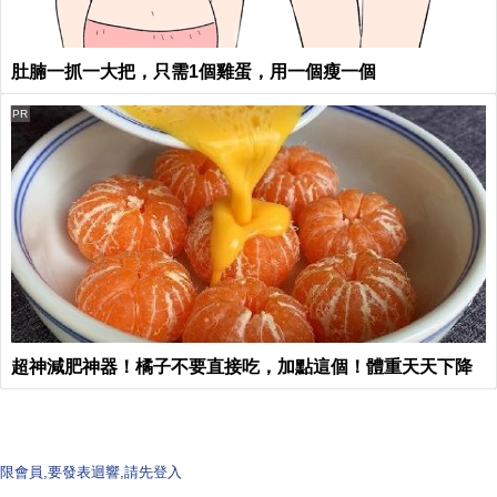
肚腩一抓一大把，只需1個雞蛋，用一個瘦一個
PR
超神減肥神器！橘子不要直接吃，加點這個！體重天天下降
限會員,要發表迴響,請先登入