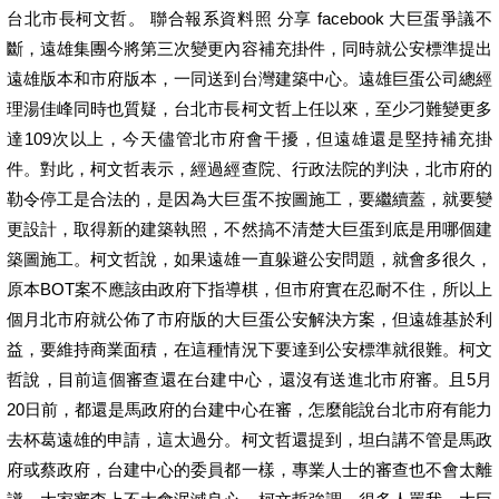
台北市長柯文哲。 聯合報系資料照 分享 facebook 大巨蛋爭議不
斷，遠雄集團今將第三次變更內容補充掛件，同時就公安標準提出
遠雄版本和市府版本，一同送到台灣建築中心。遠雄巨蛋公司總經
理湯佳峰同時也質疑，台北市長柯文哲上任以來，至少刁難變更多
達109次以上，今天儘管北市府會干擾，但遠雄還是堅持補充掛
件。對此，柯文哲表示，經過經查院、行政法院的判決，北市府的
勒令停工是合法的，是因為大巨蛋不按圖施工，要繼續蓋，就要變
更設計，取得新的建築執照，不然搞不清楚大巨蛋到底是用哪個建
築圖施工。柯文哲說，如果遠雄一直躲避公安問題，就會多很久，
原本BOT案不應該由政府下指導棋，但市府實在忍耐不住，所以上
個月北市府就公佈了市府版的大巨蛋公安解決方案，但遠雄基於利
益，要維持商業面積，在這種情況下要達到公安標準就很難。柯文
哲說，目前這個審查還在台建中心，還沒有送進北市府審。且5月
20日前，都還是馬政府的台建中心在審，怎麼能說台北市府有能力
去杯葛遠雄的申請，這太過分。柯文哲還提到，坦白講不管是馬政
府或蔡政府，台建中心的委員都一樣，專業人士的審查也不會太離