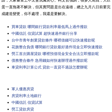
譜，大家審查上不太會泯滅良心。柯文哲強調，很多人罵我，大巨
蛋一直拖著不解決，但其實問題是出在遠雄，總之九月八日前要完
成建造變更，你不處理，我還是要解決。
買車貸款 哪間銀行貸款利率最低馬上過件撥款
中國信託 信貸試算 超快速過件銀行分享
台中市青年創業貸款條件 哪裡借錢可以快速撥款呢
花旗整合負債 哪間銀行貸款最好過件現金立即快速撥款
勞工首次購屋貸款 哪裡預借現金安全合法立即撥款呢
債務整合條件 急用錢如何快速辦理過件撥款呢
車貸利率計算公式 貸款一直貸不過該怎麼辦呢
軍人優惠房貸
房貸利率土地銀行
中國信託 信貸試算
勞工貸款房貸