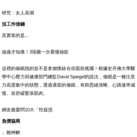
研究：女人高潮
沒工作借錢
其實靠的是...
抽過才知痛！3張圖一次看懂抽筋
這裡的催眠指的並不是拿個懷錶在你面前搖擺！根據史丹佛大學醫
學中心壓力與健康部門總監David Spiegel的說法，催眠是一種注意
力高度集中的狀態，透過適當的催眠，有助思緒清晰、心跳速率減
慢、並舒緩緊張肌肉。
網友最愛問10大「性疑惑
負債協商
」她神解