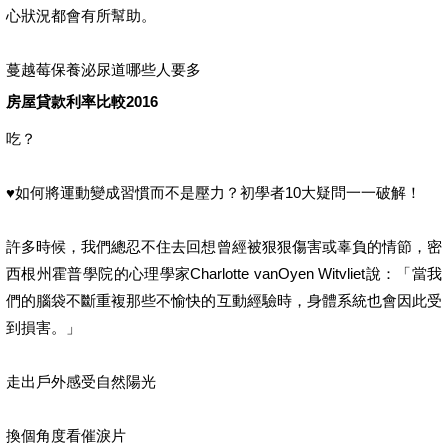
心狀況都會有所幫助。
蔓越莓保養泌尿道哪些人要多
房屋貸款利率比較2016
吃？
♥如何將運動變成習慣而不是壓力？初學者10大疑問一一破解！
許多時候，我們總忍不住去回想曾經被狠狠傷害或辜負的情節，密
西根州霍普學院的心理學家Charlotte vanOyen Witvliet說：「當我
們的腦袋不斷重複那些不愉快的互動經驗時，身體系統也會因此受
到損害。」
走出戶外感受自然陽光
換個角度看催淚片