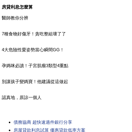
房貸利息怎麼算
醫師教你分辨
7種食物好傷牙！貪吃整組壞了了
4大危險性愛姿勢當心瞬間GG！
孕媽咪必讀！子宮肌瘤3類型4重點
別讓孩子變媽寶！他建議從這做起
認真地，原諒一個人
債務協商 超快速過件銀行分享
房屋貸款利息試算 優惠貸款低率方案