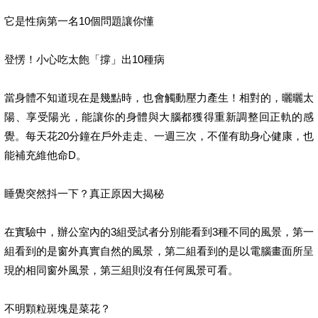
它是性病第一名10個問題讓你懂
登愣！小心吃太飽「撐」出10種病
當身體不知道現在是幾點時，也會觸動壓力產生！相對的，曬曬太
陽、享受陽光，能讓你的身體與大腦都獲得重新調整回正軌的感
覺。每天花20分鐘在戶外走走、一週三次，不僅有助身心健康，也
能補充維他命D。
睡覺突然抖一下？真正原因大揭秘
在實驗中，辦公室內的3組受試者分別能看到3種不同的風景，第一
組看到的是窗外真實自然的風景，第二組看到的是以電腦畫面所呈
現的相同窗外風景，第三組則沒有任何風景可看。
不明顆粒斑塊是菜花？