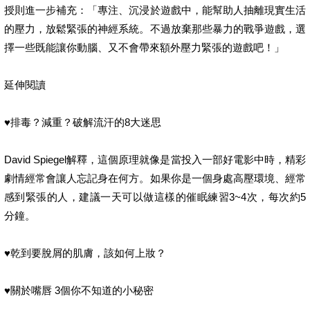
授則進一步補充：「專注、沉浸於遊戲中，能幫助人抽離現實生活
的壓力，放鬆緊張的神經系統。不過放棄那些暴力的戰爭遊戲，選
擇一些既能讓你動腦、又不會帶來額外壓力緊張的遊戲吧！」
延伸閱讀
♥排毒？減重？破解流汗的8大迷思
David Spiegel解釋，這個原理就像是當投入一部好電影中時，精彩
劇情經常會讓人忘記身在何方。如果你是一個身處高壓環境、經常
感到緊張的人，建議一天可以做這樣的催眠練習3~4次，每次約5
分鐘。
♥乾到要脫屑的肌膚，該如何上妝？
♥關於嘴唇 3個你不知道的小秘密