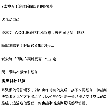
♥太神奇！讓你瞬間回春的6撇步
送花給自己
※本文由VOGUE雜誌授權報導，未經同意禁止轉載。
睡醒眼睛黏？眼屎過多5原因是...
愛愛時..9個地方讓她更有「性」趣
閉上眼睛在腦海中想像一
房屋 貸款 試算
幕緊張的電影場景，例如尖峰時刻的交通，接下來再想像一個能解
決緊張氣氛的方案出現了，比如突然出現一條能排除交通甕塞的新
路線，透過這個過程，你也能漸漸感到緊張獲得舒緩。