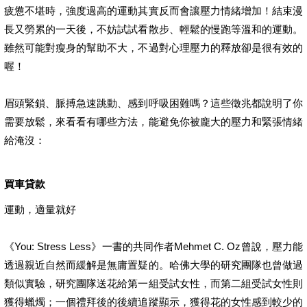
疲憊不堪時，強度過高的運動其實反而會讓壓力情緒增加！結束漫
長又勞累的一天後，不妨試試看散步、輕鬆的慢跑等溫和的運動。
雖然可能對瘦身的幫助不大，不過對心理壓力的釋放卻是很有效的
喔！
眉頭緊鎖、脈搏急速跳動、感到呼吸困難嗎？這些徵兆都說明了你
需要放鬆，來看看有哪些方法，能避免你被龐大的壓力和緊張情緒
給淹沒：
買車貸款
運動，適量就好
《You: Stress Less》一書的共同作者Mehmet C. Oz曾說，壓力能
透過親近自然而緩解是無庸置疑的。哈佛大學的研究團隊也曾做過
類似實驗，研究團隊送花給第一組受試女性，而第二組受試女性則
獲得蠟燭；一個禮拜後的後續追蹤顯示，獲得花的女性感到較少的