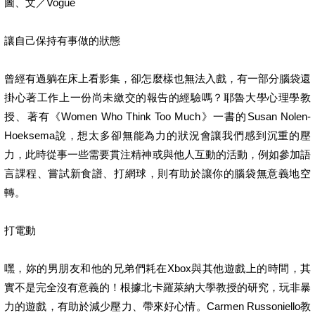
圖、文／Vogue
讓自己保持有事做的狀態
曾經有過躺在床上看影集，卻怎麼樣也無法入戲，有一部分腦袋還
掛心著工作上一份尚未繳交的報告的經驗嗎？耶魯大學心理學教
授、著有《Women Who Think Too Much》一書的Susan Nolen-
Hoeksema說，想太多卻無能為力的狀況會讓我們感到沉重的壓
力，此時從事一些需要貫注精神或與他人互動的活動，例如參加語
言課程、嘗試新食譜、打網球，則有助於讓你的腦袋無意義地空
轉。
打電動
嘿，妳的男朋友和他的兄弟們耗在Xbox與其他遊戲上的時間，其
實不是完全沒有意義的！根據北卡羅萊納大學教授的研究，玩非暴
力的遊戲，有助於減少壓力、帶來好心情。Carmen Russoniello教