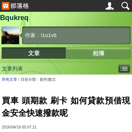
Bqukreq
作家：l1o1v6
文章
相簿
文章列表
所有文章
/
目前分類：創作|散文
買車 頭期款 刷卡 如何貸款預借現
金安全快速撥款呢
2016
/
04
/
19
05:07:21