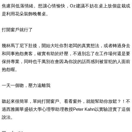
焦慮與低落情緒。想讓心情愉快，Oz建議不妨在桌上放個盆栽或
是利用花朵裝飾晚餐桌。
打開窗戶就行了
幾杯馬丁尼下肚後，開始大吐你對老闆的真實想法，或者轉過身去
和同事抱怨奧客，確實有助於紓壓，不過別忘了在工作場何還是要
保持專業，同時也千萬別在會因為你說的話而感到被冒犯的人面前
抱怨喔。
一天一個吻，壓力遠離我
聽起來很簡單，單純打開窗戶、看看窗外，就能幫助你放鬆？！不
過西雅圖華盛頓大學心理學助理教授Peter Kahn以實驗證實了這個
說法。