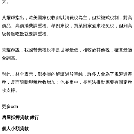
大。
黃耀輝指出，歐美國家稅收都以消費稅為主，但採複式稅制，對高
價品、高價消費課重稅。舉例來說，買菜回家煮來吃免稅，但到高
級餐廳吃飯就要課重稅。
黃耀輝說，我國營業稅稅率是世界最低，相較於其他稅，確實最適
合調高。
對此，林全表示，鄭委員的解讀過於單純，許多人會為了規避遺產
稅，反而讓贈與稅稅收增加；他並重申，長照法推動應要有固定稅
收支撐。
更多udn
房屋抵押貸款 銀行
個人小額貸款