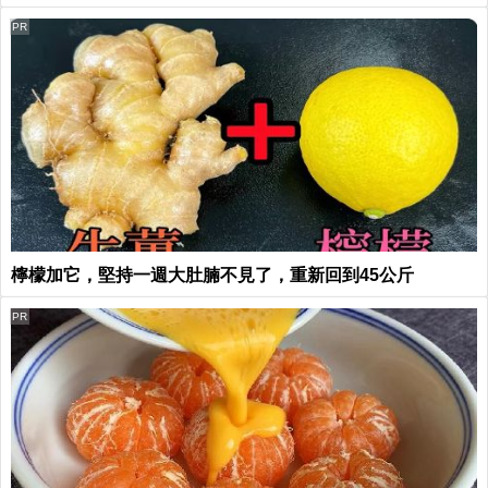
PR
檸檬加它，堅持一週大肚腩不見了，重新回到45公斤
PR