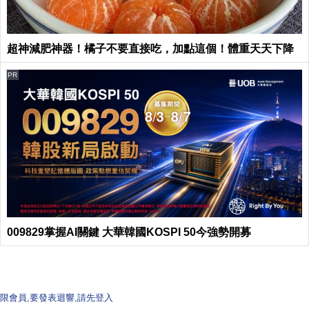
超神減肥神器！橘子不要直接吃，加點這個！體重天天下降
PR
009829掌握AI關鍵 大華韓國KOSPI 50今強勢開募
限會員,要發表迴響,請先登入