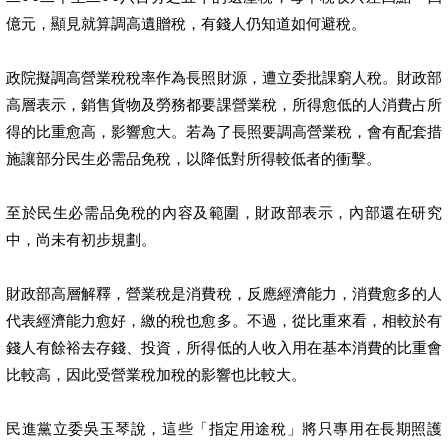
億元，顯見就算調高遺贈稅，有錢人仍知道如何避稅。
政院擬調高營業稅稅率作為長照財源，遭立委批課窮人稅。財政部
高層表示，銷售貨物及勞務都要課營業稅，所得愈低的人消費占所
得的比重愈高，影響愈大。若為了長照要調高營業稅，會有配套措
施讓部分民生必需品免稅，以降低對所得較低者的衝擊。
至於民生必需品免稅的內容及範圍，財政部表示，內部還在研究
中，尚未有初步規劃。
財政部高層解釋，營業稅是消費稅，反應經濟能力，消費愈多的人
代表經濟能力愈好，繳的稅也愈多。不過，從比重來看，相較於有
錢人有餘裕去存錢、投資，所得低的人收入用在基本消費的比重會
比較高，因此受營業稅加稅的影響也比較大。
民進黨立委吳玉琴說，這些「指定用途稅」將只專用在長期照護