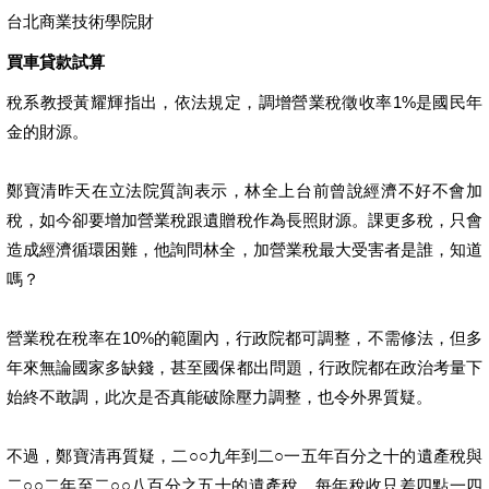
台北商業技術學院財
買車貸款試算
稅系教授黃耀輝指出，依法規定，調增營業稅徵收率1%是國民年
金的財源。
鄭寶清昨天在立法院質詢表示，林全上台前曾說經濟不好不會加
稅，如今卻要增加營業稅跟遺贈稅作為長照財源。課更多稅，只會
造成經濟循環困難，他詢問林全，加營業稅最大受害者是誰，知道
嗎？
營業稅在稅率在10%的範圍內，行政院都可調整，不需修法，但多
年來無論國家多缺錢，甚至國保都出問題，行政院都在政治考量下
始終不敢調，此次是否真能破除壓力調整，也令外界質疑。
不過，鄭寶清再質疑，二○○九年到二○一五年百分之十的遺產稅與
二○○二年至二○○八百分之五十的遺產稅，每年稅收只差四點一四