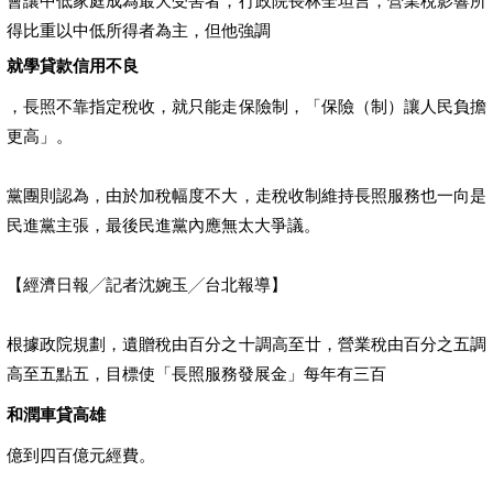
會讓中低家庭成為最大受害者，行政院長林全坦言，營業稅影響所
得比重以中低所得者為主，但他強調
就學貸款信用不良
，長照不靠指定稅收，就只能走保險制，「保險（制）讓人民負擔
更高」。
黨團則認為，由於加稅幅度不大，走稅收制維持長照服務也一向是
民進黨主張，最後民進黨內應無太大爭議。
【經濟日報╱記者沈婉玉╱台北報導】
根據政院規劃，遺贈稅由百分之十調高至廿，營業稅由百分之五調
高至五點五，目標使「長照服務發展金」每年有三百
和潤車貸高雄
億到四百億元經費。