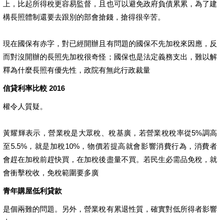
上，比起所得稅更容易監督，且也可以避免政府負債累累，為了建
構長照體制還要去跟別的部會搶錢，搶得很辛苦。
現在國保有赤字，對已經開辦且有問題的國保不先加稅來因應，反
而對沒開辦的長照先加稅很奇怪；國保也是法定義務支出，難以解
釋為什麼長照有優先性，政院有無此行政裁量
信貸利率比較 2016
權令人質疑。
黃耀輝表示，營業稅是大眾稅、稅基廣，若營業稅稅率從5%調高
至5.5%，就是加稅10%，物價若提高就會影響消費行為，消費者
會趕在加稅前趕快買，在加稅後盡量不買。若民生必需品免稅，就
會衝擊稅收，免稅範圍要多廣
青年購屋低利貸款
是個兩難的問題。另外，營業稅有累退性質，確實對低所得者影響