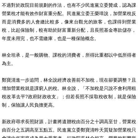
不過對於政院目前規劃的作法，也有不少民進黨立委贊成，認為課
營業稅才能有效作財富重分配。民進黨立委王榮璋說，加營業稅反
而是消費多的人會繳比較多，像來台觀光的旅客，也課得到營業
稅，比起保險制，較有助於財富重新分配，且長照基金專款儲存，
年度未用完，也不需繳庫，也是一種保險概念。
林全坦承，是一般購物、課稅的消費者，所得比重都以中低所得者
為主。
鄭寶清進一步追問，林全說經濟改善前不加稅，現在卻要調整？且
增加營業稅就是課窮人的稅。林全說，「不加稅是只說不會利用租
稅改革去平?政府財政收支」；但若長照不採取稅收制，就是保險
制，保險讓人民負擔更高。
新政府尋求長照財源，計畫將遺贈稅由百分之十調高至廿，營業稅
由百分之五調高至五點五。民進黨立委鄭寶清昨天質疑加營業稅只