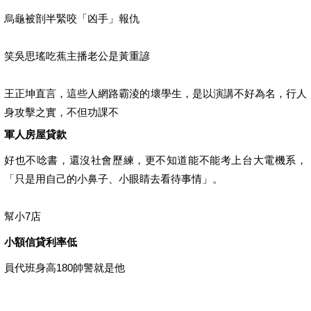
烏龜被剖半緊咬「凶手」報仇
笑吳思瑤吃蕉主播老公是黃重諺
王正坤直言，這些人網路霸淩的壞學生，是以演講不好為名，行人
身攻擊之實，不但功課不
軍人房屋貸款
好也不唸書，還沒社會歷練，更不知道能不能考上台大電機系，
「只是用自己的小鼻子、小眼睛去看待事情」。
幫小7店
小額信貸利率低
員代班身高180帥警就是他