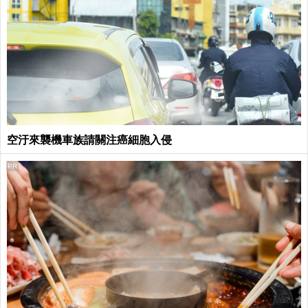
空汙來襲機車族請關注癌細胞入侵
PR