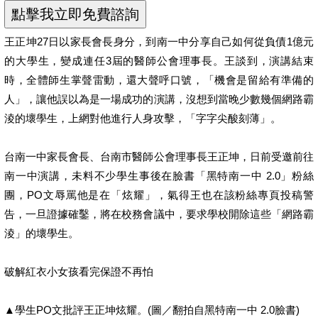
王正坤27日以家長會長身分，到南一中分享自己如何從負債1億元
的大學生，變成連任3屆的醫師公會理事長。王談到，演講結束
時，全體師生掌聲雷動，還大聲呼口號，「機會是留給有準備的
人」，讓他誤以為是一場成功的演講，沒想到當晚少數幾個網路霸
淩的壞學生，上網對他進行人身攻擊，「字字尖酸刻薄」。
台南一中家長會長、台南市醫師公會理事長王正坤，日前受邀前往
南一中演講，未料不少學生事後在臉書「黑特南一中 2.0」粉絲
團，PO文辱罵他是在「炫耀」，氣得王也在該粉絲專頁投稿警
告，一旦證據確鑿，將在校務會議中，要求學校開除這些「網路霸
淩」的壞學生。
破解紅衣小女孩看完保證不再怕
▲學生PO文批評王正坤炫耀。(圖／翻拍自黑特南一中 2.0臉書)