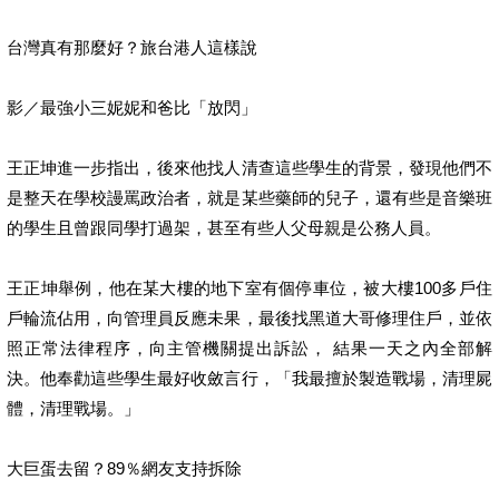
台灣真有那麼好？旅台港人這樣說
影／最強小三妮妮和爸比「放閃」
王正坤進一步指出，後來他找人清查這些學生的背景，發現他們不
是整天在學校謾罵政治者，就是某些藥師的兒子，還有些是音樂班
的學生且曾跟同學打過架，甚至有些人父母親是公務人員。
王正坤舉例，他在某大樓的地下室有個停車位，被大樓100多戶住
戶輪流佔用，向管理員反應未果，最後找黑道大哥修理住戶，並依
照正常法律程序，向主管機關提出訴訟， 結果一天之內全部解
決。他奉勸這些學生最好收斂言行，「我最擅於製造戰場，清理屍
體，清理戰場。」
大巨蛋去留？89％網友支持拆除