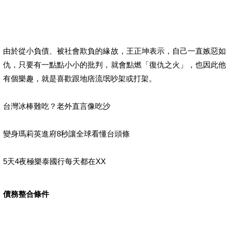
由於從小負債、被社會欺負的緣故，王正坤表示，自己一直嫉惡如
仇，只要有一點點小小的批判，就會點燃「復仇之火」，也因此他
有個樂趣，就是喜歡跟地痞流氓吵架或打架。
台灣冰棒難吃？老外直言像吃沙
變身瑪莉英進府8秒讓全球看懂台頭條
5天4夜極樂泰國行每天都在XX
債務整合條件