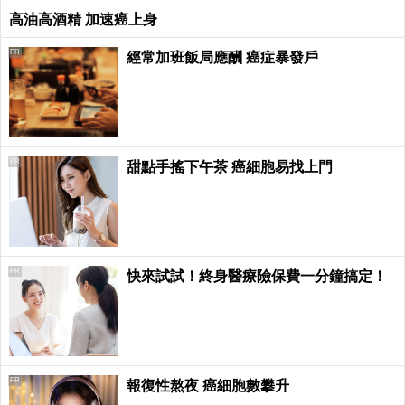
高油高酒精 加速癌上身
PR
經常加班飯局應酬 癌症暴發戶
PR
甜點手搖下午茶 癌細胞易找上門
PR
快來試試！終身醫療險保費一分鐘搞定！
PR
報復性熬夜 癌細胞數攀升