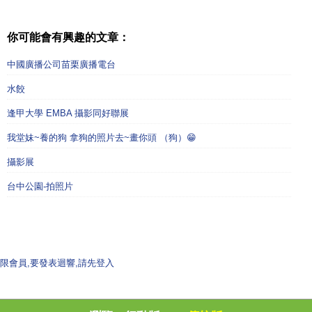
你可能會有興趣的文章：
中國廣播公司苗栗廣播電台
水餃
逢甲大學 EMBA 攝影同好聯展
我堂妹~養的狗 拿狗的照片去~畫你頭 （狗）😁
攝影展
台中公園-拍照片
限會員,要發表迴響,請先登入