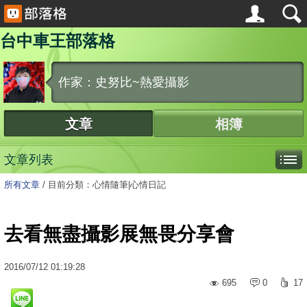
台中車王部落格
作家：史努比~熱愛攝影
文章
相簿
文章列表
所有文章
/
目前分類：心情隨筆|心情日記
去看無盡攝影展無畏分享會
2016
/
07
/
12
01:19:28
695
0
17