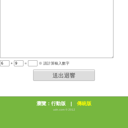
+
=
※ 請計算輸入數字
送出迴響
瀏覽：
行動版
|
傳統版
udn.com © 2012