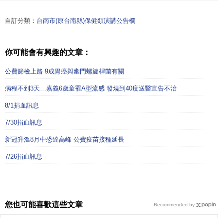
自訂分類：
台南市(原台南縣)保健類演講公告欄
你可能會有興趣的文章：
公費篩檢上路 9成胃癌與幽門螺旋桿菌有關
病程不到3天…嘉義6歲童罹A型流感 發燒到40度送醫宣告不治
8/1捐血訊息
7/30捐血訊息
新冠升溫8月中恐達高峰 公費疫苗接種延長
7/26捐血訊息
您也可能喜歡這些文章
Recommended by