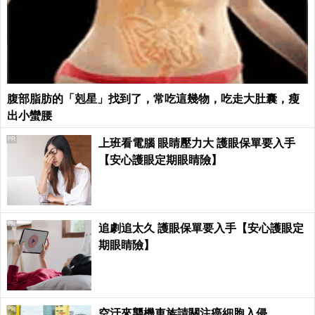
腹部脂肪的「剋星」找到了，常吃這幾物，吃走大肚囊，瘦
出小蠻腰
PR
上班看電腦 眼睛壓力大 護眼保單要入手
【安心護眼定期眼睛險】
PR
追劇追太久 護眼保單要入手【安心護眼定
期眼睛險】
PR
空汙來襲機車族請關注癌細胞入侵