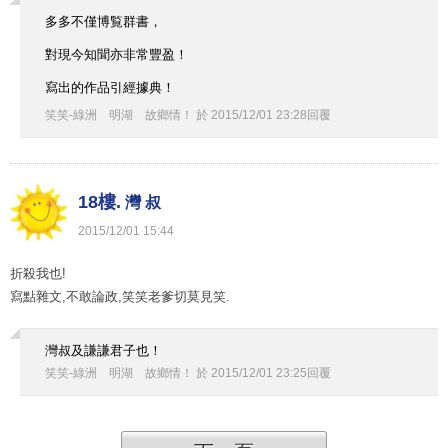
多多不僅博覧群書，
對現今知聞亦非常豐盈！
寫出的作品引經據典！
笑笑-綠洲 明湖 故鄉情！
於
2015
/
12
/
01
23
:
28
回覆
18樓.
灣 叔
2015
/
12
/
01
15
:
44
折殺我也!
寫點雜文,不敢論政,笑笑老爹切莫見笑.
灣叔及謙謙君子也！
笑笑-綠洲 明湖 故鄉情！
於
2015
/
12
/
01
23
:
25
回覆