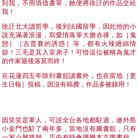
到我，不用填借書單，她便將徐訏的作品交給
我！
徐訏北大讀哲學，後到法國留學，因此他的小
說充滿著浪漫，寫愛情落筆大膽赤祼，如［鬼
戀］［吉普賽的誘惑］等，都有火辣緾綿情
節！三毛是其入室弟子！可惜這位被稱為鬼才
的作家最後落莫而終！
在花蓮四五年除到書舘讀書外，也在當地［更
生日報］投稿，因沒有稿費，作品多被錄用！
因笑笑是軍人，可說全台各地都駐過，連外島
小金門也駐了兩年多，當地沒有圖書舘，只有
一家小雜貨舖，店中有時會擺幾本文學書籍，