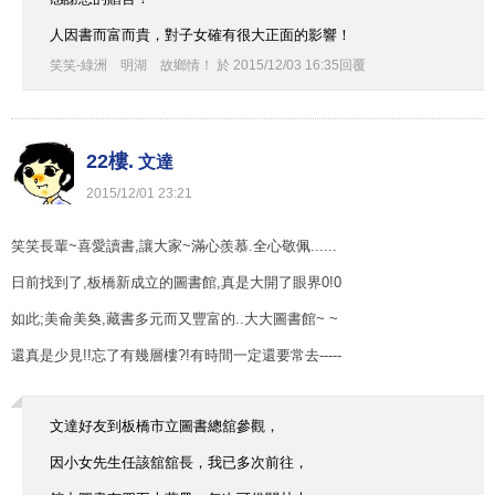
人因書而富而貴，對子女確有很大正面的影響！
笑笑-綠洲 明湖 故鄉情！
於
2015
/
12
/
03
16
:
35
回覆
22樓.
文達
2015
/
12
/
01
23
:
21
笑笑長輩~喜愛讀書,讓大家~滿心羨慕.全心敬佩......
日前找到了,板橋新成立的圖書館,真是大開了眼界0!0
如此;美侖美奐,藏書多元而又豐富的..大大圖書館~ ~
還真是少見!!忘了有幾層樓?!有時間一定還要常去-----
文達好友到板橋市立圖書總舘參觀，
因小女先生任該舘舘長，我已多次前往，