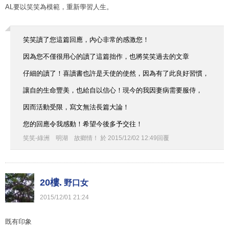
AL要以笑笑為模範，重新學習人生。
笑笑讀了您這篇回應，內心非常的感激您！
因為您不僅很用心的讀了這篇拙作，也將笑笑過去的文章
仔細的讀了！喜讀書也許是天使的使然，因為有了此良好習慣，
讓自的生命豐美，也給自以信心！現今的我因妻病需要服侍，
因而活動受限，寫文無法長篇大論！
您的回應令我感動！希望今後多予交往！
笑笑-綠洲 明湖 故鄉情！
於
2015
/
12
/
02
12
:
49
回覆
20樓.
野口女
2015
/
12
/
01
21
:
24
既有印象