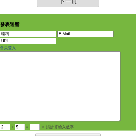
下一頁
發表迴響
會員登入
+
=
※ 請計算輸入數字