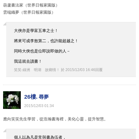
葫蘆書法家（世界日報家園版）
雲端織夢（世界日報家園版）
大俠亦是學富五車之士！
將來可成李敖第二，也許能超越之！
同時大俠也是位即說即做的人－
我這就去讀書！
笑笑-綠洲 明湖 故鄉情！
於
2015
/
12
/
03
16
:
46
回覆
26樓.
尋夢
2015
/
12
/
03
01
:
34
應向笑笑先生學習，從浩瀚書海裡，美化心靈，提升智慧。
個人以為凡是常與書為伍者，