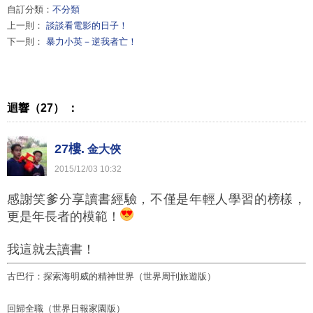
自訂分類：
不分類
上一則：
談談看電影的日子！
下一則：
暴力小英－逆我者亡！
迴響（27） ：
27樓.
金大俠
2015
/
12
/
03
10
:
32
感謝笑爹分享讀書經驗，不僅是年輕人學習的榜樣，
更是年長者的模範！
我這就去讀書！
古巴行：探索海明威的精神世界（世界周刊旅遊版）
回歸全職（世界日報家園版）