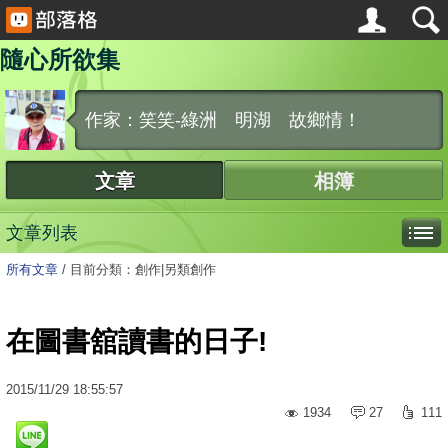
隨心所欲集
作家：笑笑-綠洲 明湖 故鄉情！
文章
相簿
文章列表
所有文章
/
目前分類：創作|另類創作
在圖書舘讀書的日子!
2015
/
11
/
29
18:55:57
1934
27
111