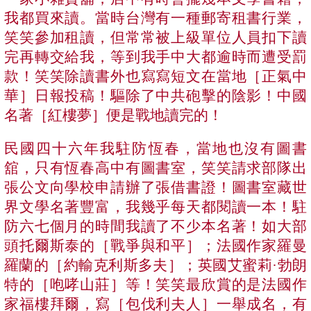
我都買來讀。當時台灣有一種郵寄租書行業，
笑笑參加租讀，但常常被上級單位人員扣下讀
完再轉交給我，等到我手中大都逾時而遭受罰
款！笑笑除讀書外也寫寫短文在當地［正氣中
華］日報投稿！驅除了中共砲擊的陰影！中國
名著［紅樓夢］便是戰地讀完的！
民國四十六年我駐防恆春，當地也沒有圖書
舘，只有恆春高中有圖書室，笑笑請求部隊出
張公文向學校申請辦了張借書證！圖書室藏世
界文學名著豐富，我幾乎每天都閱讀一本！駐
防六七個月的時間我讀了不少本名著！如大部
頭托爾斯泰的［戰爭與和平］；法國作家羅曼
羅蘭的［約輸克利斯多夫］；
英國
艾蜜莉·勃朗
特
的［咆哮山莊］等！笑笑最欣賞的是法國作
家福樓拜爾，寫［包伐利夫人］一舉成名，有