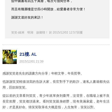
舘中圖書有四五十萬冊，每次可借閱廿本，
而且有幾層樓是廿四小時開放，給愛書者非常方便！
謝謝文達好友的來訪！
笑笑-綠洲 明湖 故鄉情！
於
2015
/
12
/
02
12
:
57
回覆
21樓.
AL
2015
/
12
/
01
21
:
39
感謝笑笑老先生的讀書方向分享：年輕文學，年長哲學。
也謝謝笑笑軽描淡寫的告訴大家，長官對手下的欺詐，連私人書籍都先佔
用，罰款歸笑笑。
從以前的文章看到笑笑，青少年就單身到臺灣，沒背景，在職場上被不良
長官欺壓，笑笑都頂過來。看到笑笑親身經歷，現有美滿家庭，老年生活
好，才是真好命。猜笑笑取筆名大概是指，人生無常，笑笑以對。