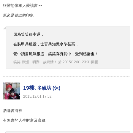
很難想像軍人愛讀書~~
原來是錯誤的印象
因為笑笑很幸運，
在裝甲兵服役，士官兵知識水準甚高，
營中讀書風氣很盛，笑笑存身其中，受到感染也！
笑笑-綠洲 明湖 故鄉情！
於
2015
/
12
/
01
23
:
31
回覆
19樓.
多硯坊 (休)
2015
/
12
/
01
17
:
52
浩瀚書海裡
有無盡的人生財富及寶藏