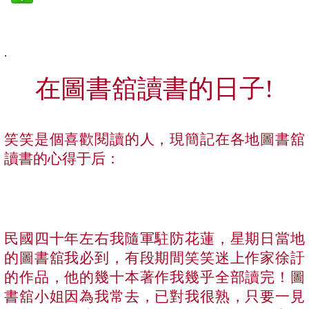
.
在圖書舘讀書的日子
!
笑笑是個喜歡閱讀的人，現簡記在各地圖書舘
讀書的心得于后：
民國四十年左右我隨軍駐防花蓮，星期日當地
的圖書舘我必到，有段期間笑笑迷上作家徐訏
的作品，他的幾十本著作我幾乎全部讀完！圖
書舘小姐因為我常去，已對我很熟，只要一見