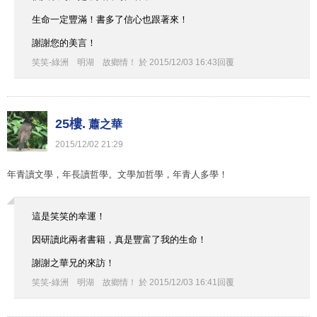
生命一定豐滿！書多了信心也跟著來！
謝謝您的美言！
笑笑-綠洲 明湖 故鄉情！
於
2015
/
12
/
03
16
:
43
回覆
25樓.
蕭之華
2015
/
12
/
02
21
:
29
年青讀文學，年長讀哲學。文學加哲學，年青人多學！
這是笑笑的幸運！
因研讀此兩者書籍，真是豐富了我的生命！
謝謝之華兄的來訪！
笑笑-綠洲 明湖 故鄉情！
於
2015
/
12
/
03
16
:
41
回覆