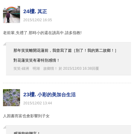
24樓.
其正
2015
/
12
/
02
16
:
05
老前輩,失禮了.那時小的還在讀高中.請多指教!
那年笑笑離開花蓮前，我曾寫了篇［別了！我的第二故鄉！］
對花蓮笑笑有著特別感情！
笑笑-綠洲 明湖 故鄉情！
於
2015
/
12
/
03
16
:
38
回覆
23樓.
小彩的美加台生活
2015
/
12
/
02
13
:
44
人因書而富也會影響到子女
感謝您的贈言！