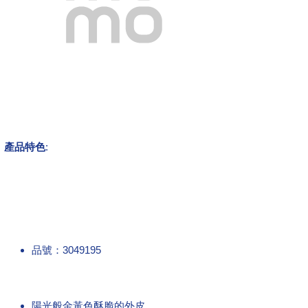
產品特色
:
品號：3049195
陽光般金黃色酥脆的外皮