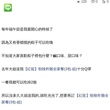
129
0
0
每年端午節是我最開心的時候了
因為又有香噴噴的粽子可以吃嚕
不知道大家喜歡粽子裡包什麼？鹹口味、甜口味？
去年大姐送我
【紅龍】勁辣炸雞全家餐(3包-組)
十分Q彈
一餐我都可以吃掉2個
所以沒多久大姐送我的,就吃光光了,想要再訂
【紅龍】勁辣炸雞全
家餐(3包-組)