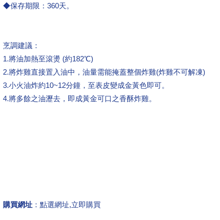
◆保存期限：360天。
烹調建議：
1.將油加熱至滾燙 (約182℃)
2.將炸雞直接置入油中，油量需能掩蓋整個炸雞(炸雞不可解凍)
3.小火油炸約10~12分鐘，至表皮變成金黃色即可。
4.將多餘之油瀝去，即成黃金可口之香酥炸雞。
購買網址
：
點選網址,立即購買