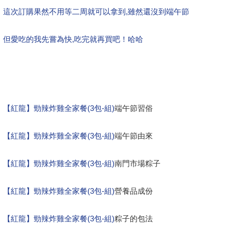
這次訂購果然不用等二周就可以拿到,雖然還沒到端午節
但愛吃的我先嘗為快,吃完就再買吧！哈哈
端午節,開箱文,心得文.試用文,分享文,勸敗文,比較,推薦.評比,評價,
報稅,統一發票,連假,紫爆,威力彩,暑假,年中慶
【紅龍】勁辣炸雞全家餐(3包-組)
端午節習俗
【紅龍】勁辣炸雞全家餐(3包-組)
端午節由來
【紅龍】勁辣炸雞全家餐(3包-組)
南門市場粽子
【紅龍】勁辣炸雞全家餐(3包-組)
營養品成份
【紅龍】勁辣炸雞全家餐(3包-組)
粽子的包法