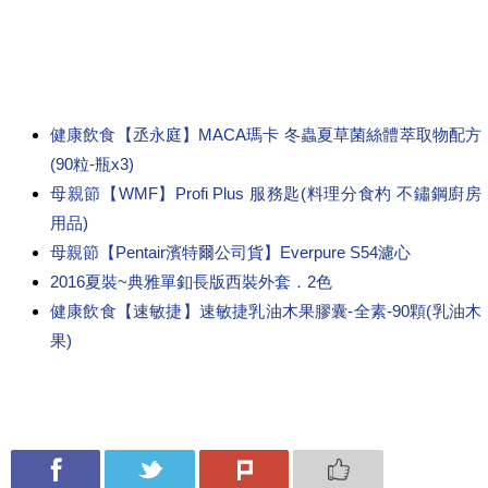
健康飲食【丞永庭】MACA瑪卡 冬蟲夏草菌絲體萃取物配方
(90粒-瓶x3)
母親節【WMF】Profi Plus 服務匙(料理分食杓 不鏽鋼廚房
用品)
母親節【Pentair濱特爾公司貨】Everpure S54濾心
2016夏裝~典雅單釦長版西裝外套．2色
健康飲食【速敏捷】速敏捷乳油木果膠囊-全素-90顆(乳油木
果)