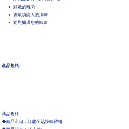
鮮嫩的雞肉
香噴噴誘人的滋味
絕對擄獲您的味蕾
產品規格
:
商品規格：
◆商品名稱：紅龍全熟辣味雞翅