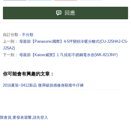
回應
自訂分類：
不分類
上一則：
母親節【Panasonic國際】4-5坪變頻冷暖分離式(CU-J25HA2-CS-
J25A2)
下一則：
母親節【Kaiser威寶】1.7L炫彩不銹鋼電水壺(WK-8213NY)
你可能會有興趣的文章：
2016夏裝~0412新品 微彈破損感修身顯瘦牛仔褲
限會員,要發表迴響,請先登入