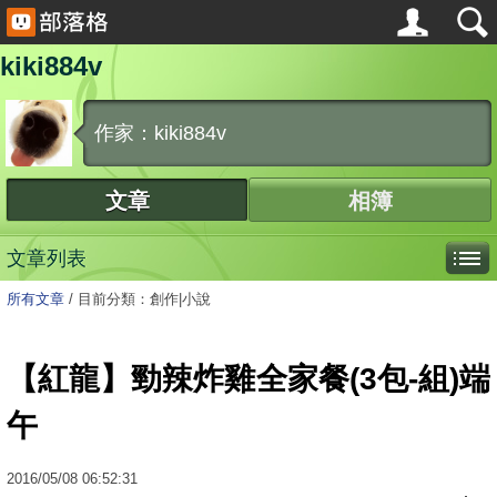
kiki884v
作家：kiki884v
文章
相簿
文章列表
所有文章
/
目前分類：創作|小說
【紅龍】勁辣炸雞全家餐(3包-組)端
午
2016
/
05
/
08
06:52:31