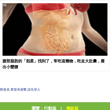
PR
腹部脂肪的「剋星」找到了，常吃這幾物，吃走大肚囊，瘦
出小蠻腰
限會員,要發表迴響,請先登入
瀏覽：
行動版
|
傳統版