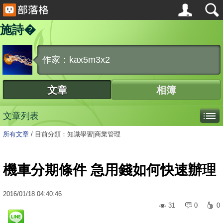
施詩�
作家：kax5m3x2
文章
相簿
文章列表
所有文章
/
目前分類：知識學習|商業管理
機車分期條件 急用錢如何快速辦理
2016
/
01
/
18
04:40:46
31
0
0