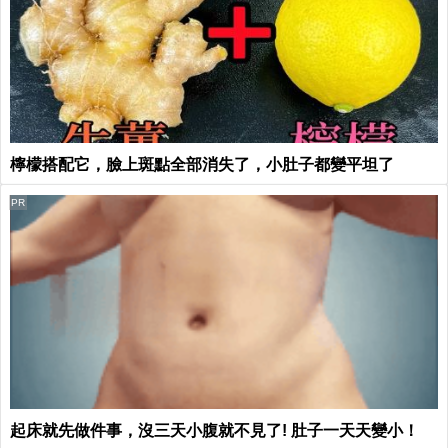
檸檬搭配它，臉上斑點全部消失了，小肚子都變平坦了
PR
起床就先做件事，沒三天小腹就不見了! 肚子一天天變小！