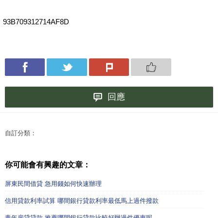
93B709312714AF8D
回應
自訂分類：
你可能會有興趣的文章：
屏東民間借貸 急用錢如何快速辦理
信用貸款利率試算 哪間銀行貸款利率最低馬上過件撥款
青年房貸貸款 推薦哪間銀行貸款比較好辦過件優惠呢