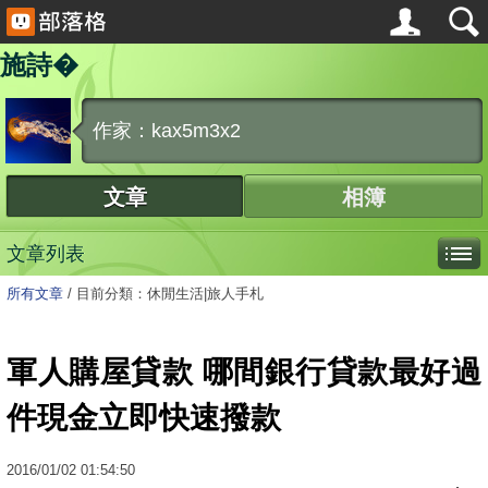
施詩�
作家：kax5m3x2
文章
相簿
文章列表
所有文章
/
目前分類：休閒生活|旅人手札
軍人購屋貸款 哪間銀行貸款最好過
件現金立即快速撥款
2016
/
01
/
02
01:54:50