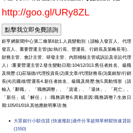
http://goo.gl/URy8ZL
鉅亨網新聞中心第二條第8款1.人員變動別（請輸入發言人、代理
發言人、重要營運主管(如:執行長、營運長、行銷長及策略長等)、
財務主管、會計主管、研發主管、內部稽核主管或訴訟及非訟代理
人）:重要營運主管2.發生變動日期:104/12/313.舊任者姓名、級職
及簡歷:(1)莊瑞德/代理投資長(2)黃文章/代理財務長(3)葉銘智/行銷
長(4)呂國雄/營運長4.新任者姓名、級職及簡歷:無5.異動情形（請
輸入「辭職」、「職務調整」、「資遣」、「退休」、「死亡」、
「新任」或「解任」）:職務調整6.異動原因:職務調整7.生效日
期:105/01/018.其他應敘明事項:無
大眾銀行小額信貸 (快速撥款)過件分享超簡單輕鬆快速貸款
(1550)