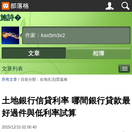
施詩�
作家：kax5m3x2
文章
相簿
文章列表
所有文章
/
目前分類：在地生活|雲嘉南
土地銀行信貸利率 哪間銀行貸款最
好過件與低利率試算
2015
/
12
/
15
02:00:40