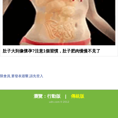
肚子大到像懷孕?注意1個習慣，肚子肥肉慢慢不見了
限會員,要發表迴響,請先登入
瀏覽：
行動版
|
傳統版
udn.com © 2012