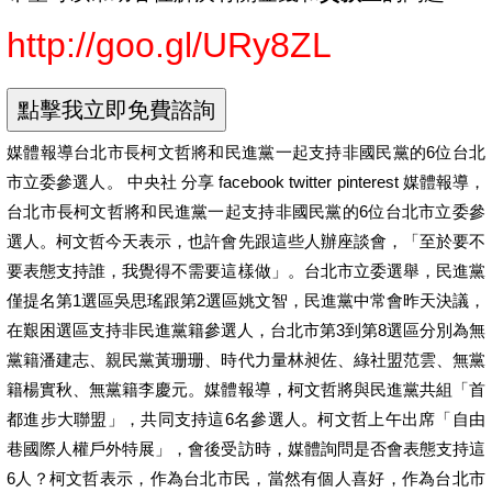
http://goo.gl/URy8ZL
媒體報導台北市長柯文哲將和民進黨一起支持非國民黨的6位台北
市立委參選人。 中央社 分享 facebook twitter pinterest 媒體報導，
台北市長柯文哲將和民進黨一起支持非國民黨的6位台北市立委參
選人。柯文哲今天表示，也許會先跟這些人辦座談會，「至於要不
要表態支持誰，我覺得不需要這樣做」。台北市立委選舉，民進黨
僅提名第1選區吳思瑤跟第2選區姚文智，民進黨中常會昨天決議，
在艱困選區支持非民進黨籍參選人，台北市第3到第8選區分別為無
黨籍潘建志、親民黨黃珊珊、時代力量林昶佐、綠社盟范雲、無黨
籍楊實秋、無黨籍李慶元。媒體報導，柯文哲將與民進黨共組「首
都進步大聯盟」，共同支持這6名參選人。柯文哲上午出席「自由
巷國際人權戶外特展」，會後受訪時，媒體詢問是否會表態支持這
6人？柯文哲表示，作為台北市民，當然有個人喜好，作為台北市