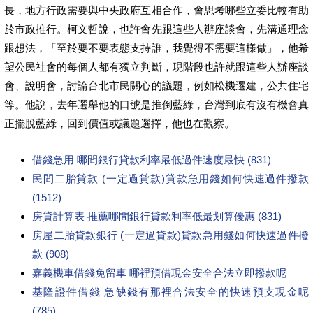
長，地方行政需要與中央政府互相合作，會思考哪些立委比較有助
於市政推行。柯文哲說，也許會先跟這些人辦座談會，先溝通理念
跟想法，「至於要不要表態支持誰，我覺得不需要這樣做」，他希
望公民社會的每個人都有獨立判斷，現階段也許就跟這些人辦座談
會、說明會，討論台北市民關心的議題，例如松機遷建，公共住宅
等。他說，去年選舉他的口號是推倒藍綠，台灣到底有沒有機會真
正擺脫藍綠，回到價值或議題選擇，他也在觀察。
借錢急用 哪間銀行貸款利率最低過件速度最快 (831)
民間二胎貸款 (一定過貸款)貸款急用錢如何快速過件撥款
(1512)
房貸計算表 推薦哪間銀行貸款利率低最划算優惠 (831)
房屋二胎貸款銀行 (一定過貸款)貸款急用錢如何快速過件撥
款 (908)
嘉義機車借錢免留車 哪裡預借現金安全合法立即撥款呢
基隆證件借錢 急缺錢有那裡合法安全的快速預支現金呢
(785)