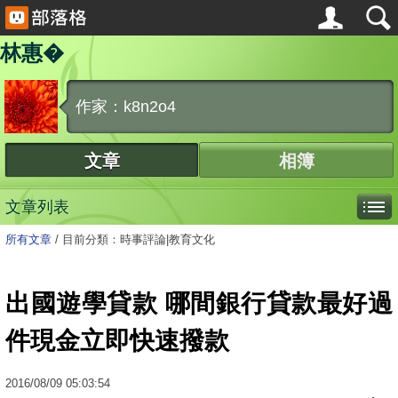
林惠�
作家：k8n2o4
文章
相簿
文章列表
所有文章
/
目前分類：時事評論|教育文化
出國遊學貸款 哪間銀行貸款最好過
件現金立即快速撥款
2016
/
08
/
09
05:03:54