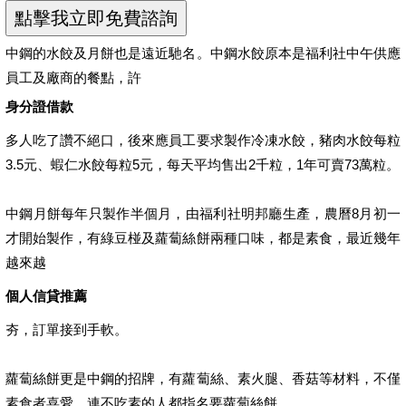
中鋼的水餃及月餅也是遠近馳名。中鋼水餃原本是福利社中午供應
員工及廠商的餐點，許
身分證借款
多人吃了讚不絕口，後來應員工要求製作冷凍水餃，豬肉水餃每粒
3.5元、蝦仁水餃每粒5元，每天平均售出2千粒，1年可賣73萬粒。
中鋼月餅每年只製作半個月，由福利社明邦廳生產，農曆8月初一
才開始製作，有綠豆椪及蘿蔔絲餅兩種口味，都是素食，最近幾年
越來越
個人信貸推薦
夯，訂單接到手軟。
蘿蔔絲餅更是中鋼的招牌，有蘿蔔絲、素火腿、香菇等材料，不僅
素食者喜愛，連不吃素的人都指名要蘿蔔絲餅。