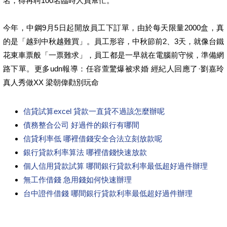
名，得再聘100名臨時人員幫忙。
今年，中鋼9月5日起開放員工下訂單，由於每天限量2000盒，真
的是「越到中秋越難買」。員工形容，中秋節前2、3天，就像台鐵
花東車票般「一票難求」，員工都是一早就在電腦前守候，準備網
路下單。更多udn報導：任容萱驚爆被求婚 經紀人回應了·劉嘉玲
真人秀做XX 梁朝偉勸別玩命
信貸試算excel 貸款一直貸不過該怎麼辦呢
債務整合公司 好過件的銀行有哪間
信貸利率低 哪裡借錢安全合法立刻放款呢
銀行貸款利率算法 哪裡借錢快速放款
個人信用貸款試算 哪間銀行貸款利率最低超好過件辦理
無工作借錢 急用錢如何快速辦理
台中證件借錢 哪間銀行貸款利率最低超好過件辦理