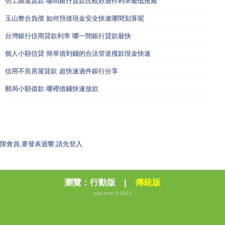
勞工購屋貸款 哪間銀行貸款比較好過件利率最低推薦
玉山整合負債 如何預借現金安全快速哪間划算呢
台灣銀行信用貸款利率 哪一間銀行貸款最快
個人小額信貸 簡單借到錢的合法管道撥款現金快速
信用不良房屋貸款 超快速過件銀行分享
郵局小額借款 哪裡借錢快速放款
限會員,要發表迴響,請先登入
瀏覽：
行動版
|
傳統版
udn.com © 2012