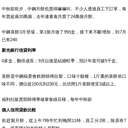
中秋節前夕，中鋼月餅也賣得嚇嚇叫。不少人透過員工下訂單，每
年賣超過20萬個，去年連素食共賣了24萬個月餅。
中鋼喜餅3月登場，第1個月做了955盒，接下來不斷增加，到7月
已有240
新光銀行信貸利率
0多盒，翻倍成長；9月以後是結婚旺季，預計年底可破5千盒。
喜餅是中鋼福委會糕餅師傅自製，口味十餘種，1斤重的喜餅依口
味不同，價位從150元到230元，比坊間1斤喜餅便宜3成以上。
福利社販賣部師傅專做葷食綠豆椪，每年中秋節
個人信用貸款比較
前趕製月餅，從上午7時半忙到晚間11時，員工分2班，除原有7