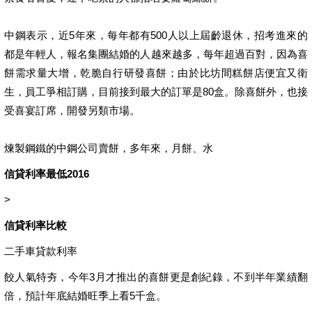
中鋼表示，近5年來，每年都有500人以上屆齡退休，招考進來的
都是年輕人，報名集團結婚的人越來越多，每年超過百對，因為喜
餅需求量大增，乾脆自行研發喜餅；由於比坊間糕餅店便宜又衛
生，員工爭相訂購，目前接到最大的訂單是80盒。除喜餅外，也接
受喜宴訂席，開發另類市場。
煉製鋼鐵的中鋼公司賣餅，多年來，月餅、水
信貸利率最低2016
>
信貸利率比較
二手車貸款利率
餃人氣特夯，今年3月才推出的喜餅更是創紀錄，不到半年業績翻
倍，預計年底結婚旺季上看5千盒。