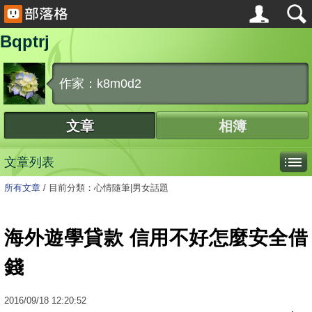
Bqptrj
作家：k8m0d2
文章
相簿
文章列表
所有文章
/
目前分類：心情隨筆|男女話題
海外遊學貸款 信用不好怎麼安全借
錢
2016
/
09
/
18
12:20:52