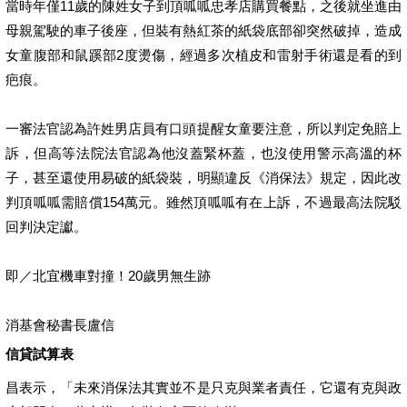
當時年僅11歲的陳姓女子到頂呱呱忠孝店購買餐點，之後就坐進由
母親駕駛的車子後座，但裝有熱紅茶的紙袋底部卻突然破掉，造成
女童腹部和鼠蹊部2度燙傷，經過多次植皮和雷射手術還是看的到
疤痕。
一審法官認為許姓男店員有口頭提醒女童要注意，所以判定免賠上
訴，但高等法院法官認為他沒蓋緊杯蓋，也沒使用警示高溫的杯
子，甚至還使用易破的紙袋裝，明顯違反《消保法》規定，因此改
判頂呱呱需賠償154萬元。雖然頂呱呱有在上訴，不過最高法院駁
回判決定讞。
即／北宜機車對撞！20歲男無生跡
消基會秘書長盧信
信貸試算表
昌表示，「未來消保法其實並不是只克與業者責任，它還有克與政