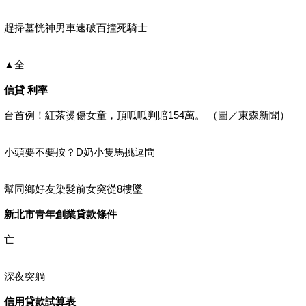
趕掃墓恍神男車速破百撞死騎士
▲全
信貸 利率
台首例！紅茶燙傷女童，頂呱呱判賠154萬。 （圖／東森新聞）
小頭要不要按？D奶小隻馬挑逗問
幫同鄉好友染髮前女突從8樓墜
新北市青年創業貸款條件
亡
深夜突躺
信用貸款試算表