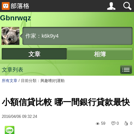
Gbnrwqz
作家：k6k9y4
文章
相簿
文章列表
所有文章
/
目前分類：興趣嗜好|運動
小額信貸比較 哪一間銀行貸款最快
2016
/
04
/
06
09:32:24
59
0
0