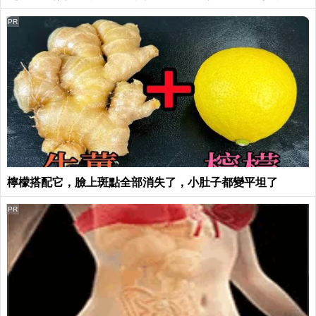
PR
檸檬搭配它，臉上斑點全部消失了，小肚子都變平坦了
PR