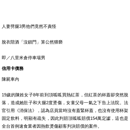
人妻劈腿3男他們竟然不責怪
脫衣陪酒「沒鎖門」算公然猥褻
即／八里米倉停車場男
信用卡債務
陳屍車內
19歲的陳姓女子8年前到頂呱呱買熱紅茶，但紅茶的杯蓋卻突然脫
落，造成她肚子和大腿2度燙傷，女童父母一氣之下告上法院。法
官引用《消保法》，認為店員當時沒有蓋緊杯蓋，也沒有使用杯架
固定飲料，明顯有疏失，因此判賠頂呱呱賠償154萬定讞，這也是
全台首例速食業者因熱飲燙傷顧客判決賠償的案件。