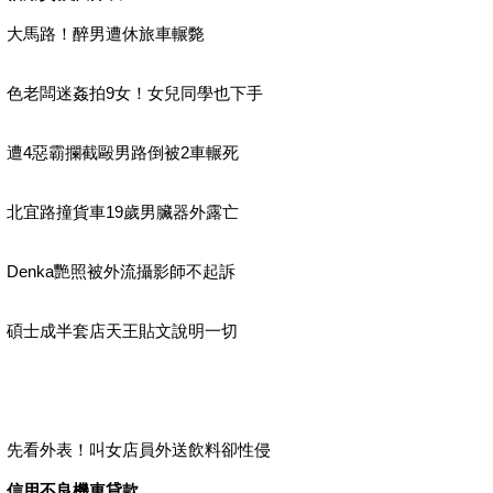
大馬路！醉男遭休旅車輾斃
色老闆迷姦拍9女！女兒同學也下手
遭4惡霸攔截毆男路倒被2車輾死
北宜路撞貨車19歲男臟器外露亡
Denka艷照被外流攝影師不起訴
碩士成半套店天王貼文說明一切
先看外表！叫女店員外送飲料卻性侵
信用不良機車貸款