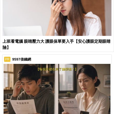
上班看電腦 眼睛壓力大 護眼保單要入手【安心護眼定期眼睛
險】
9597借錢網
PR