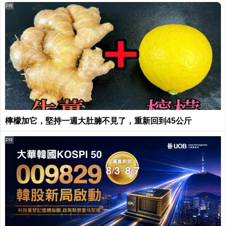
PR
檸檬加它，堅持一週大肚腩不見了，重新回到45公斤
PR