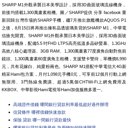
SHARP M1外觀承襲日本美學設計，採用3D曲面玻璃流線機身，
前後均搭載1,300萬畫素相機。圖／SHARP提供 分享 facebook 重
新回歸台灣市場的SHARP手機，繼7月推出旗艦機款AQUOS P1
之後，8月15日將再推出擁有晶透玻璃美背的SHARP M1，中華電
信搶先開賣。SHARP M1外觀承襲日本美學設計，採用3D曲面玻
璃流線機身，配備5.5 吋FHD LTPS高亮低溫多晶矽螢幕、1.3GHz
高效八核心處理器、3GB RAM、1,300萬畫素77度廣角自動對焦前
鏡頭、1,300萬畫素80度廣角主相機，支援雙卡雙待，單機價8,990
元，共有花嫁白、純愛粉兩色。SHARP M1搭配中華電信大4G新
精采Hami包方案，月付1,098元手機0元，可享前12個月行動上網
無限用、3門熱線免費講、超過5萬個CHTWi-Fi上網免費用及
KKBOX、中華影視Hami電視等Hami加值服務多選一。
高雄證件借錢 哪間銀行貸款利率最低超好過件辦理
信貸條件 哪裡借錢快速放款
保險 貸款 哪一間銀行貸款最快
哪家銀行貸款利率最低 急用錢如何快速辦理