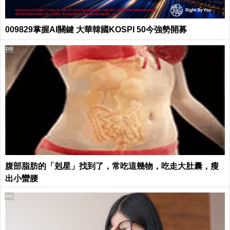
009829掌握AI關鍵 大華韓國KOSPI 50今強勢開募
PR
腹部脂肪的「剋星」找到了，常吃這幾物，吃走大肚囊，瘦
出小蠻腰
PR