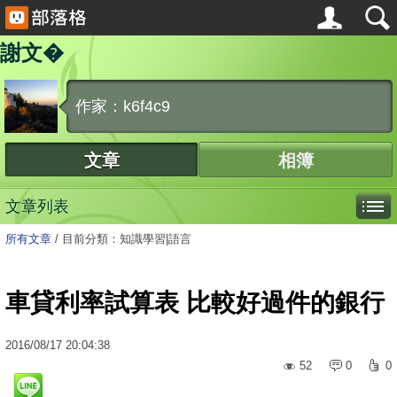
謝文�
作家：k6f4c9
文章
相簿
文章列表
所有文章
/
目前分類：知識學習|語言
車貸利率試算表 比較好過件的銀行
2016
/
08
/
17
20:04:38
52
0
0