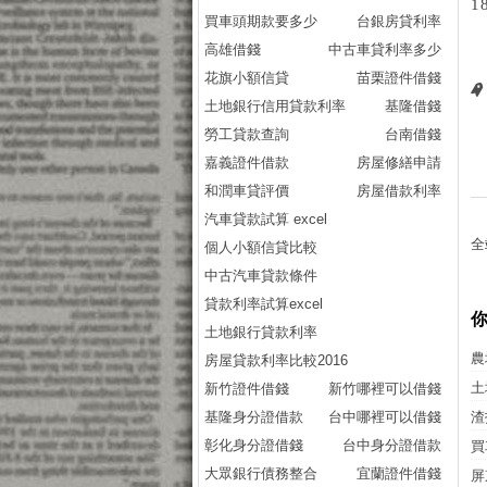
1
買車頭期款要多少
台銀房貸利率
高雄借錢
中古車貸利率多少
花旗小額信貸
苗栗證件借錢
土地銀行信用貸款利率
基隆借錢
勞工貸款查詢
台南借錢
嘉義證件借款
房屋修繕申請
和潤車貸評價
房屋借款利率
汽車貸款試算 excel
全
個人小額信貸比較
中古汽車貸款條件
貸款利率試算excel
土地銀行貸款利率
農
房屋貸款利率比較2016
土
新竹證件借錢
新竹哪裡可以借錢
基隆身分證借款
台中哪裡可以借錢
渣
彰化身分證借錢
台中身分證借款
買
大眾銀行債務整合
宜蘭證件借錢
屏