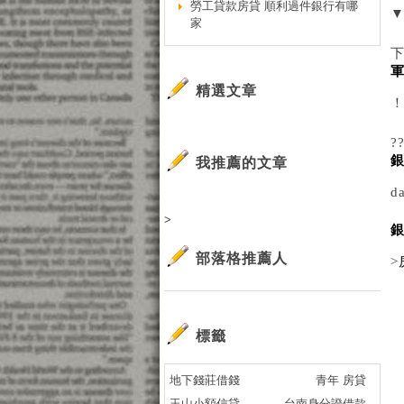
勞工貸款房貸 順利過件銀行有哪
家
精選文章
?
我推薦的文章
d
>
部落格推薦人
>
標籤
地下錢莊借錢
青年 房貸
玉山小額信貸
台南身分證借款