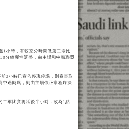
至1小時，有較充分時間做第二場比
30分鐘彈性調整，由主場和中職聯盟
賽前3小時已宣佈停班停課，則賽事取
賽中遇颱風，則由主場依正常程序決
的二軍比賽將延後半小時，改為1點