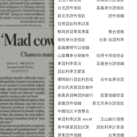
台北證件借款
嘉義身分證借款
新北市證件借款
證件借錢
信用貸款利率試算
郵局房貸菁英專案
整合債務
南投身分證借款
台新 信貸利率
嘉義哪裡可以借錢
山葉機車分期條件
信用卡預借現金
車貸利率算法
花蓮身分證借錢
貸款利率怎麼算
哪間銀行貸款利息低
合作金庫信貸
原住民房屋貸款條件
推薦房貸轉貸的銀行
苗栗借錢管道
基隆證件借錢
新北市身分證借款
中國信託卡債整合
車貸利率試算 excel
玉山銀行債務
青年購屋貸款試算
貸款利率計算器
屏東證件借錢
台東借錢