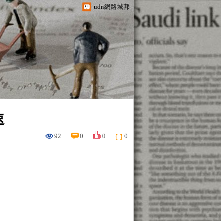
udn網路城邦
速
92
0
0
0