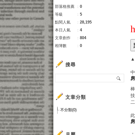
部落格推薦
：
0
等級
：
5
點閱人氣
：
28,195
h
本日人氣
：
4
文章創作
：
804
相簿數
：
0
▲
搜尋
文章分類
不分類(0)
月曆