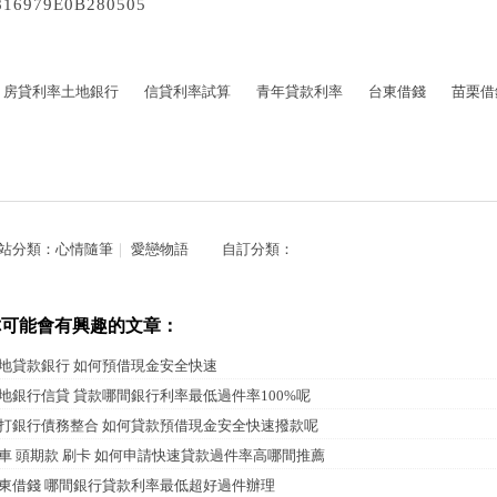
816979E0B280505
房貸利率土地銀行
信貸利率試算
青年貸款利率
台東借錢
苗栗借
站分類：
心情隨筆
｜
愛戀物語
自訂分類：
你可能會有興趣的文章：
地貸款銀行 如何預借現金安全快速
地銀行信貸 貸款哪間銀行利率最低過件率100%呢
打銀行債務整合 如何貸款預借現金安全快速撥款呢
車 頭期款 刷卡 如何申請快速貸款過件率高哪間推薦
東借錢 哪間銀行貸款利率最低超好過件辦理