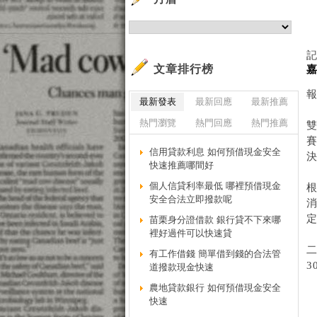
文章排行榜
最新發表
最新回應
最新推薦
熱門瀏覽
熱門回應
熱門推薦
信用貸款利息 如何預借現金安全
快速推薦哪間好
個人信貸利率最低 哪裡預借現金
安全合法立即撥款呢
苗栗身分證借款 銀行貸不下來哪
裡好過件可以快速貸
有工作借錢 簡單借到錢的合法管
3
道撥款現金快速
農地貸款銀行 如何預借現金安全
快速