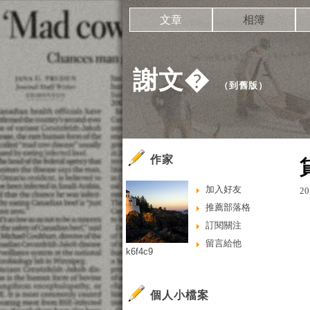
文章
相簿
謝文�
（
到舊版
）
作家
加入好友
20
推薦部落格
訂閱關注
留言給他
k6f4c9
個人小檔案