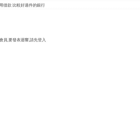
用借款 比較好過件的銀行
會員,要發表迴響,請先登入