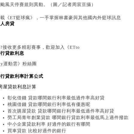
▼颱風天停賽規則異動。（圖／記者周宸亘攝）
下載《ET籃球瘋》，一手掌握林書豪與其他國內外籃球訊息
軍人房貸
！
??接收更多精彩賽事，歡迎加入《ETto
銀行貸款利息
ay運動雲》粉絲團
銀行貸款利率計算公式
房屋貸款利息計算
彰化借錢 貸款哪間銀行利率最低過件率高好貸
桃園借錢 貸款哪間銀行利率低有優惠呢
首次購屋貸款 貸款哪間銀行利率最低過件率高好貸
勞工局青年創業貸款 哪間銀行貸款利率最低馬上過件撥款
中小企業貸款利率 好過件的銀行有哪間
買車貸款 比較好過件的銀行