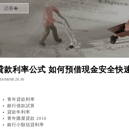
訪客�
貸款利率公式 如何預借現金安全快
16
/
08
/
08
20
:
36
青年貸款利率
銀行借款試算
貸款年利率
青年購屋貸款 2016
銀行小額信貸利率