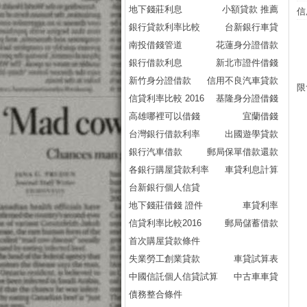
地下錢莊利息
小額貸款 推薦
信
銀行貸款利率比較
台新銀行車貸
南投借錢管道
花蓮身分證借款
銀行借款利息
新北市證件借錢
新竹身分證借款
信用不良汽車貸款
限
信貸利率比較 2016
基隆身分證借錢
高雄哪裡可以借錢
宜蘭借錢
台灣銀行借款利率
出國遊學貸款
銀行汽車借款
郵局保單借款還款
各銀行購屋貸款利率
車貸利息計算
台新銀行個人信貸
地下錢莊借錢 證件
車貸利率
信貸利率比較2016
郵局儲蓄借款
首次購屋貸款條件
失業勞工創業貸款
車貸試算表
中國信託個人信貸試算
中古車車貸
債務整合條件