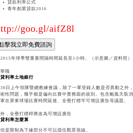
貸款利率公式
青年創業貸款2016
ttp://goo.gl/aifZ8l
2015年球季雙重賽間隔時間延長至1小時。（示意圖／資料照）
中華職
房貸利率土地銀行
棒30日上午領隊暨總教練會議，除了一軍登錄人數是否異動之外
技術性問題，幾乎都是偏向比賽中實務面的規則。包含颱風天取
二軍在屏東球場比賽時間延後、全壘打標竿可增設廣告等議題。
此外，全壘打標桿將改為可增設廣告
房貸利率怎麼算
，但是限制為下緣部分不可以擋住觀眾視線。