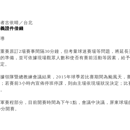
記者古依晴／台北
嘉義證件借錢
報導
雙重賽原訂2場賽事間隔30分鐘，但考量球迷賽場等問題，將延長
賽的準備，並可依據現場觀眾人數和使否有賽前活動等因素，給予
決定。
根據領隊暨總教練會議結果，2015年球季若比賽期間為颱風天，
消；若賽前3小時內宣佈停班停課，則由主場依現場狀況決定；比
定。
二軍賽程部分，目前開賽時間為下午1點，會議中決議，屏東球場
0分開賽。