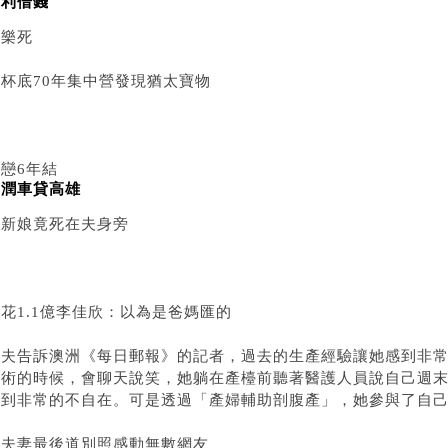
低利借錢
安樂死
藏杯底70年集中營發現猶太寶物
戀6年結
和潤車貸高雄
婚新娘竟死在夫身旁
花1.1億李佳欣：以為是爸媽匯的
沃夫告訴澳洲《每日郵報》的記者，過去的生產經驗讓她感到非
手術的時候，會聊天說笑，她躺在產檯前聽著醫護人員說自己週
感到非常的不自在。可是透過「產婦輔助剖腹產」，她參與了自
老夫妻最後道別照感動無數網友