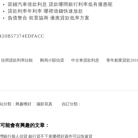
當鋪汽車借款利息 貸款哪間銀行利率低有優惠呢
貸款利率年利率 哪裡借錢快速放款
負債整合 前置協商 優惠貸款低率方案
420B57374EDFACC
信用貸款利率比較
郵局小額信貸
中古車貸款利息
青年創業貸款201
站分類：
興趣嗜好
｜
攝影寫真
自訂分類：
你可能會有興趣的文章：
灣銀行個人信貸 銀行貸不下來哪裡好過件可以快速貸