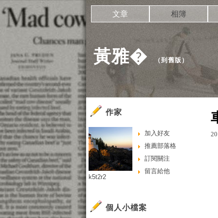
文章
相簿
黃雅�
（
到舊版
）
作家
加入好友
20
推薦部落格
訂閱關注
留言給他
k5t2r2
個人小檔案