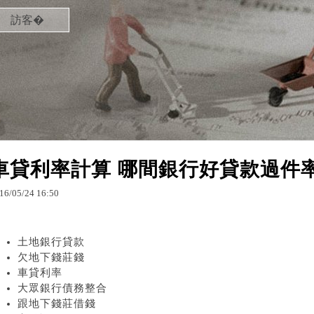
訪客�
車貸利率計算 哪間銀行好貸款過件
16
/
05
/
24
16
:
50
土地銀行貸款
欠地下錢莊錢
車貸利率
大眾銀行債務整合
跟地下錢莊借錢