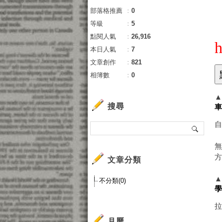
部落格推薦
：
0
等級
：
5
點閱人氣
：
26,916
h
本日人氣
：
7
文章創作
：
821
相簿數
：
0
搜尋
無
文章分類
不分類(0)
月曆