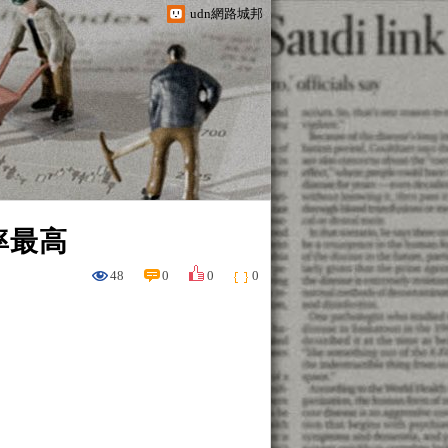
udn網路城邦
率最高
48
0
0
0