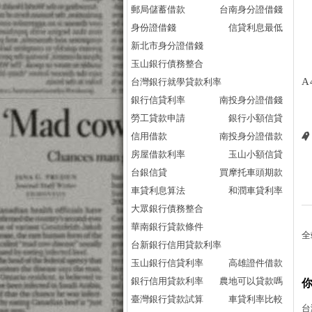
郵局儲蓄借款
台南身分證借錢
身份證借錢
信貸利息最低
新北市身分證借錢
玉山銀行債務整合
A
台灣銀行就學貸款利率
銀行信貸利率
南投身分證借錢
勞工貸款申請
銀行小額信貸
信用借款
南投身分證借款
房屋借款利率
玉山小額信貸
台銀信貸
買摩托車頭期款
車貸利息算法
和潤車貸利率
大眾銀行債務整合
華南銀行貸款條件
全
台新銀行信用貸款利率
玉山銀行信貸利率
高雄證件借款
銀行信用貸款利率
農地可以貸款嗎
臺灣銀行貸款試算
車貸利率比較
台