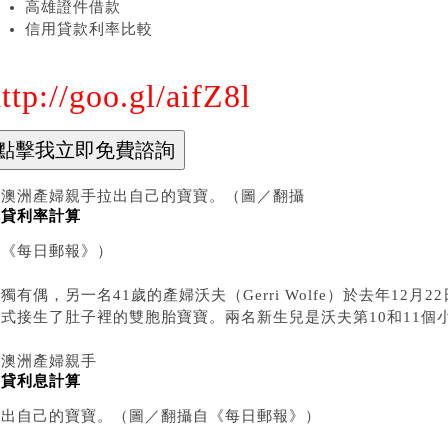
高雄證件借款
信用貸款利率比較
ttp://goo.gl/aifZ8l
▲澳洲產婦親手拉出自己的寶寶。（圖／翻攝
車貸利率計算
自《每日郵報》）
獨有偶，另一名41歲的產婦沃夫（Gerri Wolfe）於去年12
方式接生了肚子裡的雙胞胎寶寶。兩名新生兒是沃夫第10和11個
▲澳洲產婦親手
學貸利息計算
拉出自己的寶寶。（圖／翻攝自《每日郵報》）