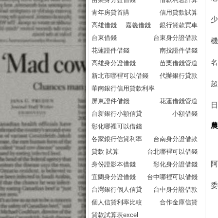
青年房貸首購
信用貸款試算
高雄借錢
嘉義借錢
銀行貸款買車
台東借錢
台東身分證借款
花蓮證件借錢
南投證件借錢
名
高雄身分證借錢
苗栗借錢管道
新北市哪裡可以借錢
代辦銀行貸款
超
華南銀行信用貸款利率
屏東證件借錢
花蓮借錢管道
日
台新銀行小額信貸
小額借錢
彰化哪裡可以借錢
各家銀行信貸利率
台南身分證借款
貸款 試算
台北哪裡可以借錢
身份證影本借錢
彰化身分證借錢
宜蘭身分證借錢
台中哪裡可以借錢
台灣銀行個人信貸
台中身分證借款
個人信貸利率比較
合作金庫信貸
貸款試算表excel