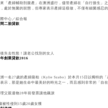
近來「產婦輔助剖腹產」在澳洲盛行，儘管產婦在「自行接生」
手，處於無菌的狀態，但專家表示產婦這樣做，不僅有細菌感忍
國際中心／綜合報
民間二胎貸款
導
婚後失去性慾！讓老公找別的女人
年創業貸款2016
洲一名27歲的產婦薩柏（Kylie Szabo）於本月15日以獨
她表示，那是她生命中最美好的時光之一，而且感到非常的「自
整理父親遺物28年前發票讓他飆淚
歲被性侵到15歲20歲女獲