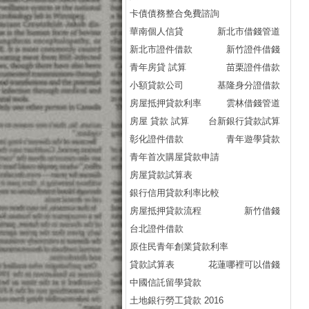
卡債債務整合免費諮詢
華南個人信貸
新北市借錢管道
新北市證件借款
新竹證件借錢
青年房貸 試算
苗栗證件借款
小額貸款公司
基隆身分證借款
房屋抵押貸款利率
雲林借錢管道
房屋 貸款 試算
台新銀行貸款試算
彰化證件借款
青年遊學貸款
青年首次購屋貸款申請
房屋貸款試算表
銀行信用貸款利率比較
房屋抵押貸款流程
新竹借錢
台北證件借款
原住民青年創業貸款利率
貸款試算表
花蓮哪裡可以借錢
中國信託留學貸款
土地銀行勞工貸款 2016