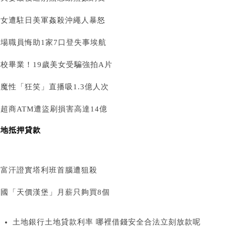
少女遭駐日美軍姦殺沖繩人暴怒
機場職員悔助1家7口登失事埃航
校畢業！19歲美女受騙強拍A片
魔性「狂笑」直播吸1.3億人次
超商ATM遭盜刷損害高達14億
農地抵押貸款
阿富汗證實塔利班首腦遭狙殺
委國「天價漢堡」月薪只夠買8個
土地銀行土地貸款利率 哪裡借錢安全合法立刻放款呢