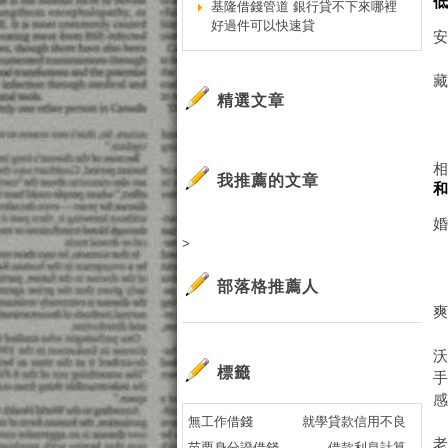
基隆借錢管道 銀行貸不下來哪裡
好過件可以快速貸
精選文章
相
我推薦的文章
>
部落格推薦人
爽
標籤
無工作借錢
就學貸款信用不良
苗栗身分證借錢
借款利息計算