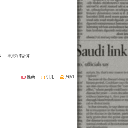
6
車貸利率計算
推薦
引用
列印