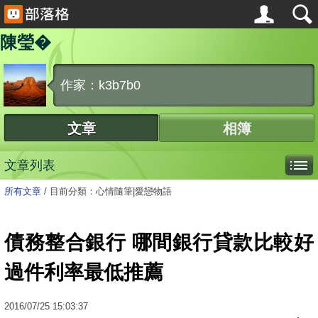
陳瑩�
作家：k3b7b0
文章
相簿
文章列表
所有文章
/
目前分類：心情隨筆|愛戀物語
債務整合銀行 哪間銀行貸款比較好
過件利率最低推薦
2016
/
07
/
25
15:03:37