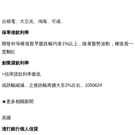
台積電、大立光、鴻海、可成、
保單借款利率
聯發科等權值股早盤跌幅均達1%以上，隨著盤勢波動，權值股一
度翻紅
創業貸款利率
>
信用貸款利率最低
或跌幅縮減，之後跌幅再擴大至2%左右。1050624
★更多相關新聞
英國
渣打銀行個人信貸