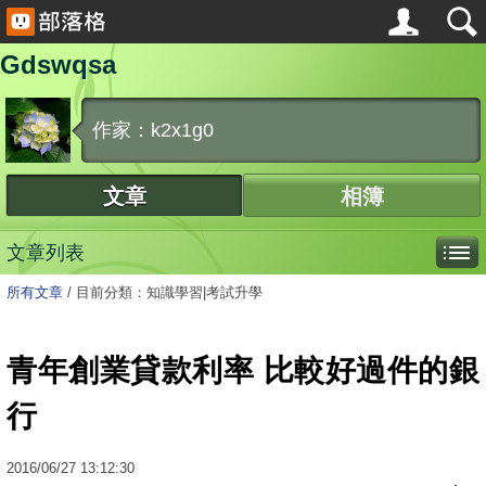
Gdswqsa
作家：k2x1g0
文章
相簿
文章列表
所有文章
/
目前分類：知識學習|考試升學
青年創業貸款利率 比較好過件的銀
行
2016
/
06
/
27
13:12:30