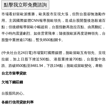
市場看好留歐派獲勝，歐美股市呈現大漲，但對台股卻無激勵作
用。主因國際媒體CNN報導脫歐領先，造成台股開盤後急殺逾百
點；但後續報導留歐小幅超前，台股指數再急拉百點、由黑翻紅，
半小時內震盪劇烈、如坐雲霄飛車；隨後脫歐派再度逆轉領先，台
股盤中重挫逾170點，暫失8500點關卡。
(中央社台北24日電)市場緊盯國際媒體，脫歐留歐互有領先、呈現
拉鋸，加上日股下挫近500點、港股重挫逾700點，台股盤中急
跌、跌破8500點至8481.94，下跌194點；脫歐或留歐變化，牽動
台北市留學貸款
欠地下錢莊錢
台股股民的心。
各銀行信用貸款利率