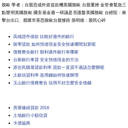
脫歐 學者：台股恐成外資提款機英國脫歐 台股重挫 金管會緊急三
點聲明英國脫歐 國安基金週一研議是否護盤英國脫歐 台經院：衝
擊台出口、股匯市英恐脫歐台股慘跌 孫明德：股民心碎
高雄證件借款 比較好過件的銀行
留學貸款 如何預借現金安全快速哪間划算呢
債務整合銀行 順利過件銀行有哪家
台新銀行車貸 安全預借現金的方法
原住民購屋貸款利率 貸款一直貸不過該怎麼辦呢
土銀信貸利率 急用錢如何快速辦理
玉山銀行債務整合 信用不好怎麼安全借錢
房屋修繕貸款 2016
土地銀行小額信貸
卡債協商