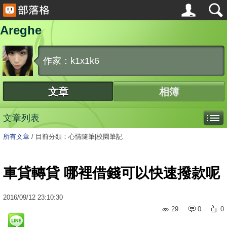
Areghe
作家：k1x1k6
文章
相簿
文章列表
所有文章
/
目前分類：心情隨筆|校園筆記
車貸轉貸 哪裡借錢可以快速撥款呢
2016
/
09
/
12
23:10:30
29
0
0