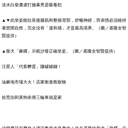
淡水白柴遭虐打施暴男是吸毒犯
▲▼此坐姿能拉長後腿肌和整個背部，舒暢神經，而表情必須維持
著悠閒自然，完全沒有「違和感」才是最高境界。（圖／基隆全智
賢提供）
▲柴犬「麻糬」示範沙發正確坐姿。（圖／基隆全智賢提供）
汪星人「代客孵蛋」賺罐罐錢！
油麻地市場大火！店家衝進救寵物
拾荒伯和黃狗依偎三輪車就是家