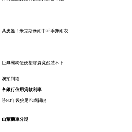
共患難！米克斯暴雨中乖乖穿雨衣
巨無霸狗便便塑膠袋竟然裝不下
澳拍到絕
各銀行信用貸款利率
跡80年袋狼尾巴成關鍵
山葉機車分期