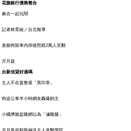
花旗銀行債務整合
麻吉一起玩鬧
記者林育綾／台北報導
臭臉狗留車內掛後照鏡2萬人笑翻
月月趁
台新信貸好過嗎
主人不在蓋整屋「黑印章」
狗追公車半小時網友轟爆飼主
小橘擠臉盆睡網以為「滷雞腿」
月月靠超殺眼神送主人進醫學院