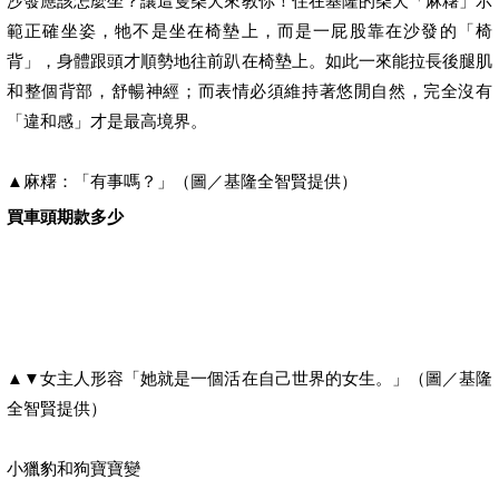
沙發應該怎麼坐？讓這隻柴犬來教你！住在基隆的柴犬「麻糬」示
範正確坐姿，牠不是坐在椅墊上，而是一屁股靠在沙發的「椅
背」，身體跟頭才順勢地往前趴在椅墊上。如此一來能拉長後腿肌
和整個背部，舒暢神經；而表情必須維持著悠閒自然，完全沒有
「違和感」才是最高境界。
▲麻糬：「有事嗎？」（圖／基隆全智賢提供）
買車頭期款多少
▲▼女主人形容「她就是一個活在自己世界的女生。」（圖／基隆
全智賢提供）
小獵豹和狗寶寶變