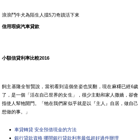
浪浪鬥牛犬為陌生人擋5刀奇蹟活下來
信用瑕疵汽車貸款
小額信貸利率比較2016
飼主基隆全智賢說，當初看到這個坐姿也笑翻，現在麻糬已經6歲
了，是一個「活在自己世界的女生」，很少主動和家人撒嬌，卻會
指使人幫牠開門。「牠在我們家似乎就是以『主人』自居，做自己
想做的事。」
車貸轉貸 安全預借現金的方法
銀行貸款資格 哪間銀行貸款利率最低超好過件辦理