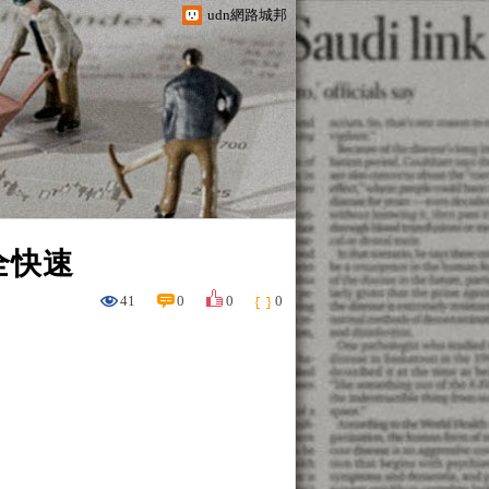
udn網路城邦
全快速
41
0
0
0