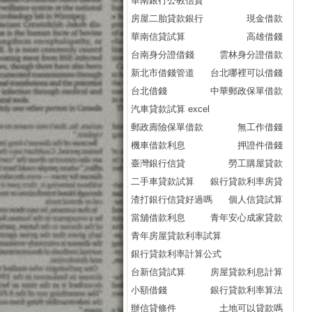
華南銀行公教信貸
房屋二胎貸款銀行
現金借款
華南信貸試算
高雄借錢
台南身分證借錢
雲林身分證借款
新北市借錢管道
台北哪裡可以借錢
台北借錢
中華郵政保單借款
汽車貸款試算 excel
郵政壽險保單借款
無工作借錢
機車借款利息
押證件借錢
臺灣銀行信貸
勞工購屋貸款
二手車貸款試算
銀行貸款利率房貸
渣打銀行信貸好過嗎
個人信貸試算
當舖借款利息
青年安心成家貸款
青年房屋貸款利率試算
銀行貸款利率計算公式
台新信貸試算
房屋貸款利息計算
小額借錢
銀行貸款利率算法
辦信貸條件
土地可以貸款嗎