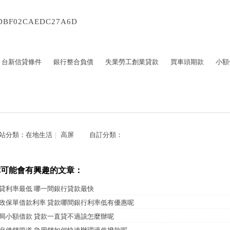
DBF02CAEDC27A6D
台新信貸條件
銀行整合負債
失業勞工創業貸款
買車頭期款
小額
站分類：
在地生活
｜
高屏
自訂分類：
你可能會有興趣的文章：
貸利率最低 哪一間銀行貸款最快
政保單借款利率 貸款哪間銀行利率低有優惠呢
局小額借款 貸款一直貸不過該怎麼辦呢