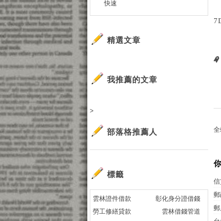
快速
7
精選文章
我推薦的文章
>
全
部落格推薦人
標籤
信
郵
雲林證件借款
彰化身分證借錢
郵
勞工修繕貸款
雲林借錢管道