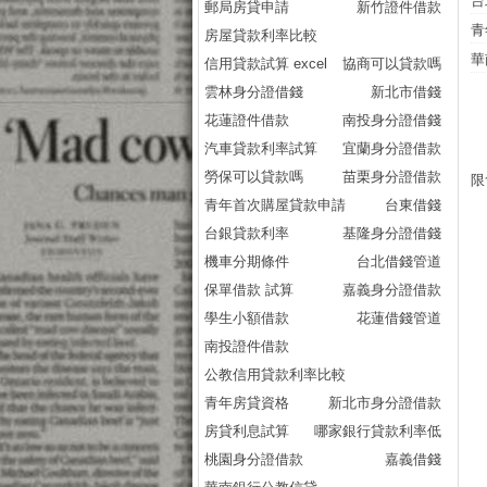
台
郵局房貸申請
新竹證件借款
青
房屋貸款利率比較
華
信用貸款試算 excel
協商可以貸款嗎
雲林身分證借錢
新北市借錢
花蓮證件借款
南投身分證借錢
汽車貸款利率試算
宜蘭身分證借款
勞保可以貸款嗎
苗栗身分證借款
限
青年首次購屋貸款申請
台東借錢
台銀貸款利率
基隆身分證借錢
機車分期條件
台北借錢管道
保單借款 試算
嘉義身分證借款
學生小額借款
花蓮借錢管道
南投證件借款
公教信用貸款利率比較
青年房貸資格
新北市身分證借款
房貸利息試算
哪家銀行貸款利率低
桃園身分證借款
嘉義借錢