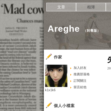
文章
相簿
Areghe
（
到舊版
）
作家
加入好友
20
推薦部落格
訂閱關注
留言給他
k1x1k6
個人小檔案