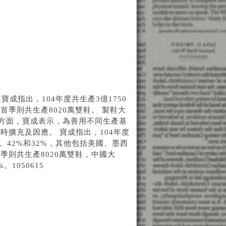
成指出，104年度共生產3億1750
首季則共生產8020萬雙鞋。 製鞋大
布方面，寶成表示，為善用不同生產基
擴充及因應。 寶成指出，104年度
、42%和32%，其他包括美國、墨西
季則共生產8020萬雙鞋，中國大
1050615