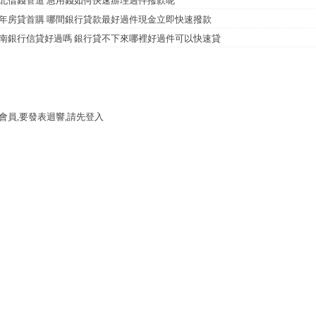
北借錢管道 急用錢如何快速辦理過件撥款呢
年房貸首購 哪間銀行貸款最好過件現金立即快速撥款
南銀行信貸好過嗎 銀行貸不下來哪裡好過件可以快速貸
會員,要發表迴響,請先登入