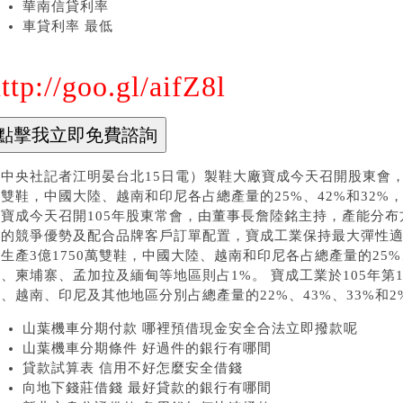
華南信貸利率
車貸利率 最低
ttp://goo.gl/aifZ8l
中央社記者江明晏台北15日電）製鞋大廠寶成今天召開股東會，寶
雙鞋，中國大陸、越南和印尼各占總產量的25%、42%和32%，
廠寶成今天召開105年股東常會，由董事長詹陸銘主持，產能分
地的競爭優勢及配合品牌客戶訂單配置，寶成工業保持最大彈性適時
生產3億1750萬雙鞋，中國大陸、越南和印尼各占總產量的25%
、柬埔寨、孟加拉及緬甸等地區則占1%。 寶成工業於105年第1
、越南、印尼及其他地區分別占總產量的22%、43%、33%和2%。
山葉機車分期付款 哪裡預借現金安全合法立即撥款呢
山葉機車分期條件 好過件的銀行有哪間
貸款試算表 信用不好怎麼安全借錢
向地下錢莊借錢 最好貸款的銀行有哪間