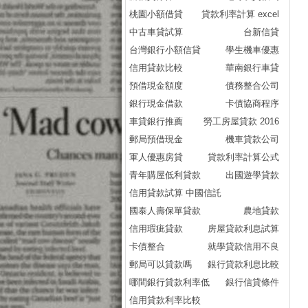
桃園小額借貸
貸款利率計算 excel
中古車貸試算
台新信貸
台灣銀行小額信貸
學生機車優惠
信用貸款比較
華南銀行車貸
預借現金額度
債務整合公司
銀行現金借款
卡債協商程序
車貸銀行推薦
勞工房屋貸款 2016
郵局預借現金
機車貸款公司
軍人優惠房貸
貸款利率計算公式
青年購屋低利貸款
出國遊學貸款
信用貸款試算 中國信託
國泰人壽保單貸款
農地貸款
信用瑕疵貸款
房屋貸款利息試算
卡債整合
就學貸款信用不良
郵局可以貸款嗎
銀行貸款利息比較
哪間銀行貸款利率低
銀行信貸條件
信用貸款利率比較