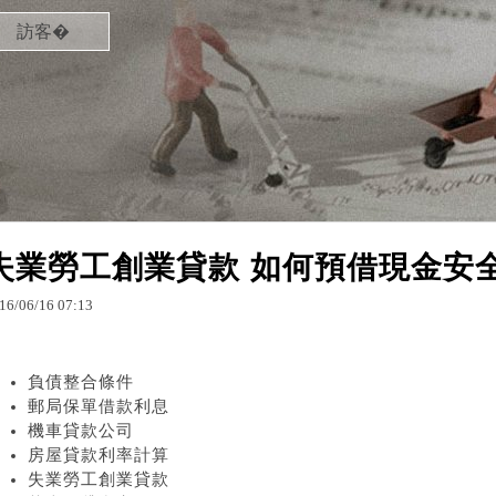
訪客�
失業勞工創業貸款 如何預借現金安
16
/
06
/
16
07
:
13
負債整合條件
郵局保單借款利息
機車貸款公司
房屋貸款利率計算
失業勞工創業貸款