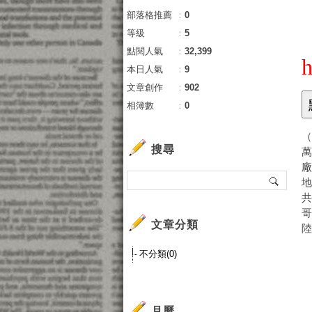
部落格推薦
：
0
等級
：
5
點閱人氣
：
32,399
h
本日人氣
：
9
文章創作
：
902
相簿數
：
0
（
搜尋
萬
共
哥
文章分類
陸
不分類(0)
月曆