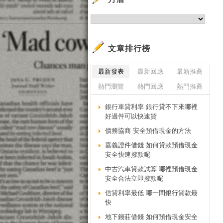
文章排行榜
最新發表
最新回應
最新推薦
熱門瀏覽
熱門回應
熱門推薦
銀行車貸利率 銀行貸不下來哪裡
好過件可以快速貸
債務協商 安全預借現金的方法
嘉義證件借錢 如何貸款預借現金
安全快速撥款呢
中古汽車貸款試算 哪裡預借現金
安全合法立即撥款呢
信貸利率最低 哪一間銀行貸款最
快
地下錢莊借錢 如何預借現金安全