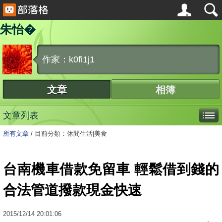
朱怡�
作家：k0fi1j1
文章
相簿
文章列表
所有文章
/
目前分類：休閒生活|美食
台南機車借款免留車 輕鬆借到錢的
合法管道撥款現金快速
2015
/
12
/
14
20:01:06