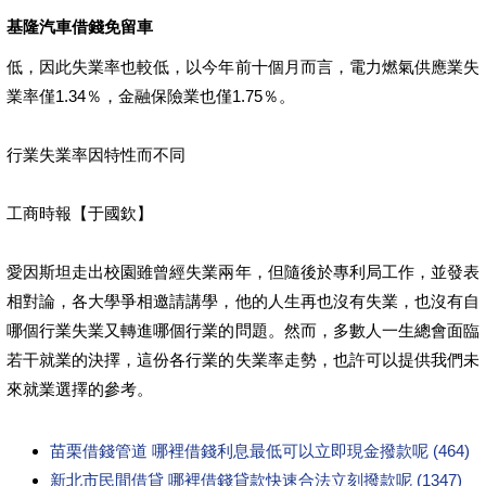
基隆汽車借錢免留車
低，因此失業率也較低，以今年前十個月而言，電力燃氣供應業失
業率僅1.34％，金融保險業也僅1.75％。
行業失業率因特性而不同
工商時報【于國欽】
愛因斯坦走出校園雖曾經失業兩年，但隨後於專利局工作，並發表
相對論，各大學爭相邀請講學，他的人生再也沒有失業，也沒有自
哪個行業失業又轉進哪個行業的問題。然而，多數人一生總會面臨
若干就業的決擇，這份各行業的失業率走勢，也許可以提供我們未
來就業選擇的參考。
苗栗借錢管道 哪裡借錢利息最低可以立即現金撥款呢 (464)
新北市民間借貸 哪裡借錢貸款快速合法立刻撥款呢 (1347)