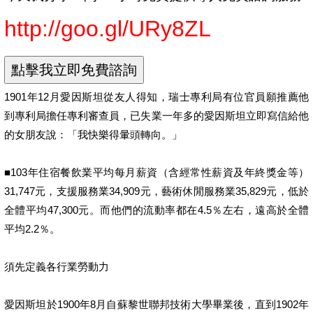
http://goo.gl/URy8ZL
1901年12月愛因斯坦從友人得知，瑞士專利局有位官員願推薦他
到專利局擔任專利審查員，已失業一年多的愛因斯坦立即寫信給他
的女朋友說：「我快樂得暈頭轉向。」
■103年住宿餐飲業平均每月薪資（含經常性薪資及年終獎金等）
31,747元，支援服務業34,909元，藝術休閒服務業35,829元，低於
全體平均47,300元。而他們的流動率都在4.5％左右，遠高於全體
平均2.2％。
須先定義各行業勞動力
愛因斯坦於1900年8月自蘇黎世聯邦技術大學畢業後，直到1902年