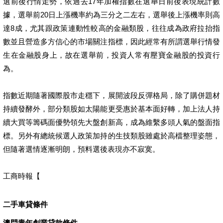
選前後行情走勢，依過去17年加權指數在選舉日前後表現統計數
據，選舉前20日上漲機率約為三分之二左右，選舉後上漲機率則高
達8成，尤其跟政策連動性較高的金融類股，往往成為政府拉抬指
數並且營造多方信心的市場關注指標，因此經常有所謂選舉行情發
生在金融股身上，故在選舉前，投資人常有壓寶金融股的投資行
為。
指數近期隨著國際股市走穩下，展開波段反彈格局，除了購併題材
持續發酵外，部分類股如太陽能更受惠於基本面好轉，加上法人持
續大買等籌碼面優勢領先大盤創新高，成為維繫多頭人氣的盤面指
標。另外有總統候選人政策加持的生技類股雖處於高檔整理姿態，
但隨著選情逐漸明朗，預料選後表現亦不寂寞。
工商時報【
二手車貸條件
澳門青年創業貸款條件