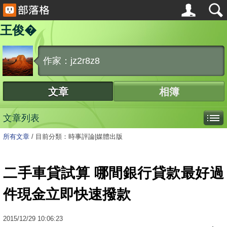
王俊�
作家：jz2r8z8
文章
相簿
文章列表
所有文章
/
目前分類：時事評論|媒體出版
二手車貸試算 哪間銀行貸款最好過
件現金立即快速撥款
2015
/
12
/
29
10:06:23