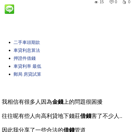
15
0
0
二手車頭期款
車貸利息算法
押證件借錢
車貸利率 最低
郵局 房貸試算
我相信有很多人因為
金錢
上的問題很困擾
往往呢有些人向高利貸地下錢莊
借錢
害了不少人..
因此我分享了一些合法的
借錢
管道