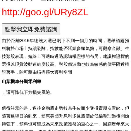
http://goo.gl/URy8ZL
由於距離2016年總統大選已剩下不到一個月的時間，選舉議題預
料將於市場上持續發酵，指數能否延續多頭氣勢，可觀察金融、生
技類股表現，短線上可適時透過認購權證標的布局，建議權證標的
選擇以現貨波動連結度較高、對股價波動也較為敏感的價平附近權
證著手，除可藉由槓桿擴大獲利空間
山葉機車分期零利率
，還可降低下方損失風險。
值得注意的是，過往金融股走勢較為牛皮而少受投資朋友青睞，但
隨著選舉日的到來，受惠美國升息利多且股價於低檔整理過後開始
轉強下，預料也可望成為未來政策護盤的重心之一。回顧歷年來大