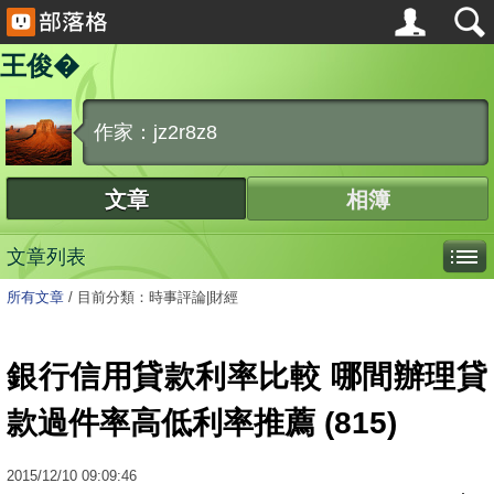
王俊�
作家：jz2r8z8
文章
相簿
文章列表
所有文章
/
目前分類：時事評論|財經
銀行信用貸款利率比較 哪間辦理貸
款過件率高低利率推薦 (815)
2015
/
12
/
10
09:09:46