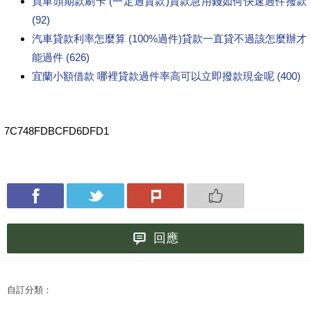
買車頭期款刷卡 (一定過貸款)貸款急用錢如何快速過件撥款
(92)
汽車貸款利率怎麼算 (100%過件)貸款一直貸不過該怎麼辦才
能過件 (626)
宜蘭小額借款 哪裡貸款過件率高可以立即撥款現金呢 (400)
7C748FDBCFD6DFD1
回應
自訂分類：