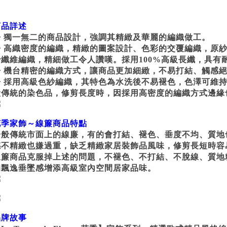
商品詳述
◆ 獨一無二的商品設計，強調其精緻及華麗的編織做工。
◆ 高織密度的編織，精緻的圖案設計、色彩的交覆編織，原紗
紗纖維編織，精細做工令人讚嘆。採用100%高級長纖，具有
◆ 機台精密的編織方式，讓商品更加細緻，不易打結、觸感
◆ 採用高級色紗編織，其特色為水洗後不易褪色，色澤可維
般傳統的染色品，修剪長度時，因採用高密度的編織方式邊緣
花季家飾～線簾商品特點
一般傳統市面上的線廉，有的會打結、褪色、垂度不均、質地
感不精緻也嫌過重，缺乏精緻家居裝飾品風味，修剪長短時容
線簾商品克服掉上述的問題，不褪色、不打結、不脫線、質地
的飄逸垂墜感增添高級室內空間居家品味。
品牌故事