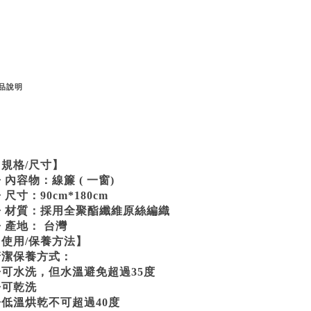
品說明
【規格/尺寸】
 內容物：線簾 ( 一窗)
 尺寸：90cm*180cm
◆ 材質：採用全聚酯纖維原絲編織
 產地： 台灣
【使用/保養方法】
清潔保養方式：
◆可水洗，但水溫避免超過35度
◆可乾洗
◆低溫烘乾不可超過40度