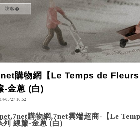
訪客�
7net購物網【Le Temps de Fle
簾-金蔥 (白)
14
/
05
/
27
10
:
52
7net,7net購物網,7net雲端超商-【Le Temp
系列 線簾-金蔥 (白)