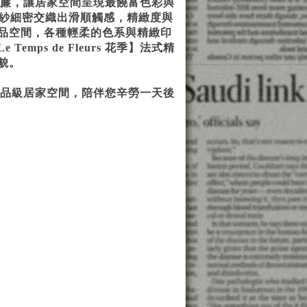
品風格線簾，讓居家空間呈現最饒富色彩與
紡紗細密交織出滑順觸感，精緻度與
品空間，各種輕柔的色系與精緻印
ps de Fleurs 花季】法式精
貌。
妝點出精品級居家空間，陪伴您辛勞一天後