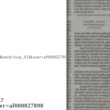
p&mid=ivip_01&user=af000027898
s?
er=af000027898