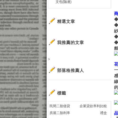
文包(咖邊)
精選文章
我推薦的文章
>
部落格推薦人
標籤
民間二胎借貸
企業貸款率利比較
房屋二胎利率
禮盒