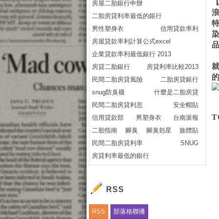
【
房屋二胎銀行申辦
二胎房貸利率最低的銀行
男性塑身衣
信用貸款率利
染
房屋貸款率利計算公式excel
企業貸款率利最低銀行 2013
就
房貸二胎銀行
房貸利率比較2013
民間二胎房貸風險
二胎房貸銀行
snug防臭襪
什麼是二胎房貸
民間二胎房貸利息
安全帽貼
T
信用貸款部
男塑身衣
台南派報
二胎指南
腳臭
腳臭剋星
族體貼
民間二胎房貸利率
SNUG
房貸利率最低的銀行
RSS
RSS
部落格聯播