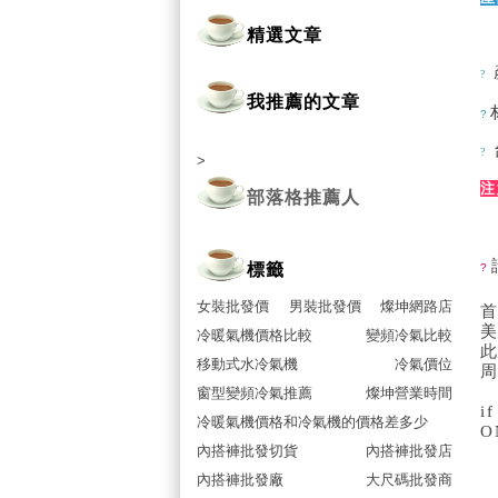
精選文章
?
我推薦的文章
?
?
>
注
部落格推薦人
標籤
?
女裝批發價
男裝批發價
燦坤網路店
冷暖氣機價格比較
變頻冷氣比較
移動式水冷氣機
冷氣價位
窗型變頻冷氣推薦
燦坤營業時間
i
冷暖氣機價格和冷氣機的價格差多少
O
內搭褲批發切貨
內搭褲批發店
內搭褲批發廠
大尺碼批發商