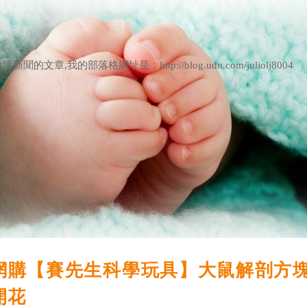
章,我的部落格網址是：http://blog.udn.com/juliolj8004
網購【賽先生科學玩具】大鼠解剖方塊
開花