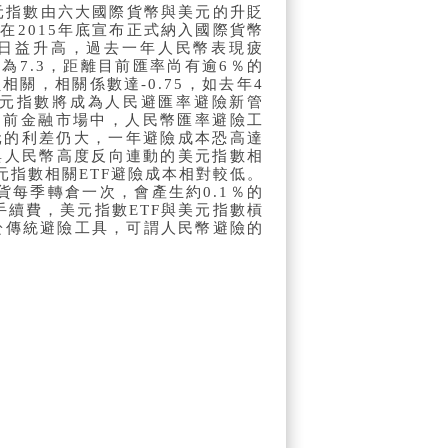
元指數由六大國際貨幣與美元的升貶
2015年底宣布正式納入國際貨幣
動日益升高，過去一年人民幣表現疲
為7.3，距離目前匯率尚有逾6％的
關，相關係數達-0.75，如去年4
示美元指數將成為人民避匯率避險新管
目前金融市場中，人民幣匯率避險工
元的利差仍大，一年避險成本恐高達
與人民幣高度反向連動的美元指數相
元指數相關ETF避險成本相對較低。
每季轉倉一次，會產生約0.1％的
手續費，美元指數ETF與美元指數槓
顯低於傳統避險工具，可謂人民幣避險的