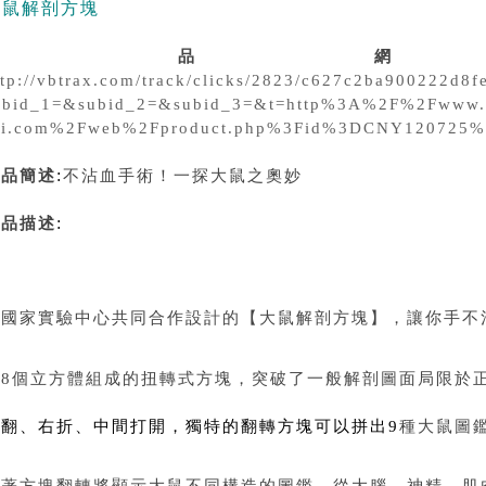
大鼠解剖方塊
商品網
ttp://vbtrax.com/track/clicks/2823/c627c2ba900222
ubid_1=&subid_2=&subid_3=&t=http%3A%2F%2Fwww.
ai.com%2Fweb%2Fproduct.php%3Fid%3DCNY120725
:
商品簡述
不沾血手術！一探大鼠之奧妙
:
商品描述
與國家實驗中心共同合作設計的【大鼠解剖方塊】，讓你手不
由
個立方體組成的扭轉式方塊，突破了一般解剖圖面局限於正
8
左翻、右折、中間打開，獨特的翻轉方塊可以拼出
種大鼠圖
9
隨著方塊翻轉將顯示大鼠不同構造的圖鑑，從大腦、神精、肌