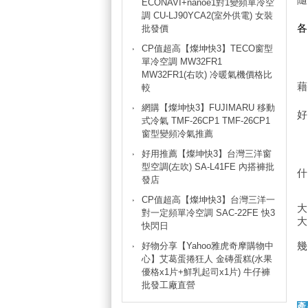
ECONAVI+nanoe1對1變頻單冷空
調 CU-LJ90YCA2(室外供電) 女裝
批發價
CP值超高【燦坤快3】TECO窗型
單冷空調 MW32FR1
MW32FR1(右吹) 冷暖氣機價格比
較
網購【燦坤快3】FUJIMARU 移動
式冷氣 TMF-26CP1 TMF-26CP1
窗型變頻冷氣推薦
好用推薦【燦坤快3】台灣三洋窗
型空調(左吹) SA-L41FE 內搭褲批
發店
CP值超高【燦坤快3】台灣三洋一
對一定頻單冷空調 SAC-22FE 快3
快閃日
好物分享【Yahoo雅虎奇摩購物中
心】艾葛蛋捲狂人 金磚蛋糕(水果
優格x1片+鮮乳起司x1片) 牛仔褲
批發工廠直營
產