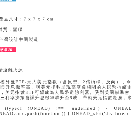
產品尺寸：7
x 7
x 7
cm
材質：塑膠
台灣設計中國製造
意事項 :
請遠離火源
首檔外匯ETF-元大美元指數（含原型、2倍槓桿、反向），
美國升息機率高，與美元指數呈現高度負相關的人民幣持續
此，美元指數ETF可望成為人民幣避險利器。受到美國聯準會
周三利率決策會議升息機率攀升至9成，帶動美元指數走強，
f (typeof (ONEAD) !== "undefined") { ONEA
NEAD.cmd.push(function () { ONEAD_slot('div-inread-ad