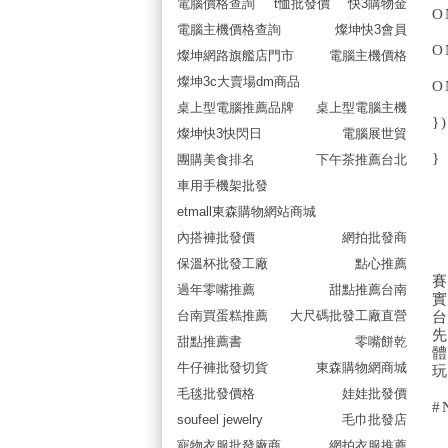
電腦價格查詢
t恤批發價
快3購物金
O
電腦主機價格查詢
燦坤快3會員
O
燦坤網路旗艦店門市
電腦主機價格
燦坤3c大賣場dm商品
O
桌上型電腦推薦品牌
桌上型電腦主機
})
燦坤快3快閃日
電腦展世貿
}
團購美食排名
下午茶推薦台北
車用手機架批發
etmall東森購物網站商城
內搭褲批發價
網拍批發商
保溫杯批發工廠
點心推薦
過年零嘴推薦
甜點推薦台南
台南買蛋糕推薦
大尺碼批發工廠直營
甜點推薦書
零嘴餅乾
牛仔褲批發切貨
東森購物網商城
毛毯批發價格
娃娃批發價
#
soufeel jewelry
毛巾批發店
寵物衣服批發廠商
網拍衣服推薦