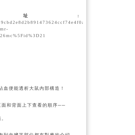
址:
d8fe9cbd2e8d2b891473624ccf74e4f0ab416db00d6507?
mr-
%26mc%5Fid%3D21
沾血便能透析大鼠內部構造！
面和背面上下查看的順序──
鑑
。
肉到內臟等部位都有對應的介紹
，