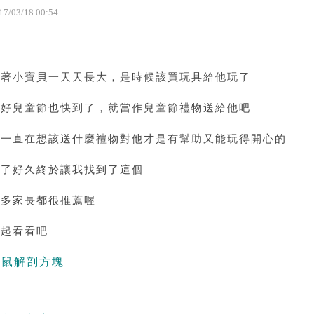
17
/
03
/
18
00
:
54
看著小寶貝一天天長大，是時候該買玩具給他玩了
剛好兒童節也快到了，就當作兒童節禮物送給他吧
我一直在想該送什麼禮物對他才是有幫助又能玩得開心的
找了好久終於讓我找到了這個
很多家長都很推薦喔
一起看看吧
大鼠解剖方塊