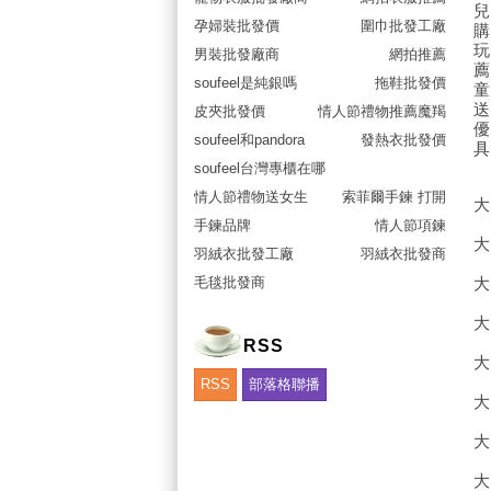
孕婦裝批發價
圍巾批發工廠
男裝批發廠商
網拍推薦
soufeel是純銀嗎
拖鞋批發價
皮夾批發價
情人節禮物推薦魔羯
soufeel和pandora
發熱衣批發價
soufeel台灣專櫃在哪
情人節禮物送女生
索菲爾手鍊 打開
大
手鍊品牌
情人節項鍊
羽絨衣批發工廠
羽絨衣批發商
毛毯批發商
RSS
RSS
部落格聯播