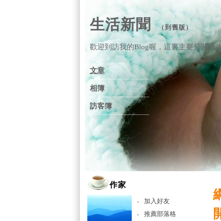
生活新聞
（
到舊版
）
歡迎到訪我的Blog喔，這裏主要是關於生活新聞的文
文章
相簿
訪客簿
作家
加入好友
推薦部落格