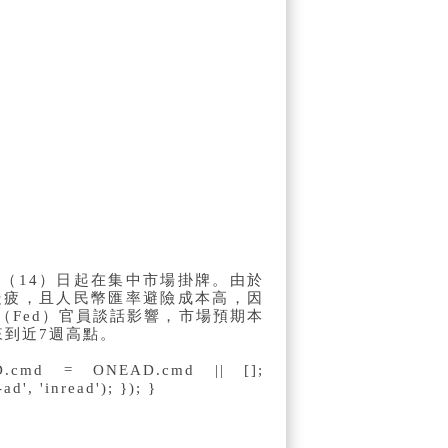
今（14）日起在集中市場掛牌。由於
走疲，且人民幣匯率避險成本高，因
（Fed）官員談話影響，市場預期本
來到近7週高點。
D.cmd = ONEAD.cmd || [];
', 'inread'); }); }