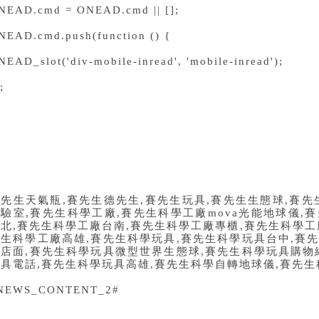
NEAD.cmd = ONEAD.cmd || [];
NEAD.cmd.push(function () {
NEAD_slot('div-mobile-inread', 'mobile-inread');
;
賽先生天氣瓶
,
賽先生德先生
,
賽先生玩具
,
賽先生生態球
,
賽先
實驗室
,
賽先生科學工廠
,
賽先生科學工廠
mova
光能地球儀
,
賽
台北
,
賽先生科學工廠台南
,
賽先生科學工廠專櫃
,
賽先生科學工
先生科學工廠高雄
,
賽先生科學玩具
,
賽先生科學玩具台中
,
賽
體店面
,
賽先生科學玩具微型世界生態球
,
賽先生科學玩具購物
玩具電話
,
賽先生科學玩具高雄
,
賽先生科學自轉地球儀
,
賽先生
NEWS_CONTENT_2#