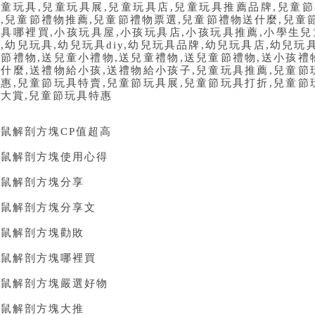
兒童玩具
,
兒童玩具展
,
兒童玩具店
,
兒童玩具推薦品牌
,
兒童節
購
,
兒童節禮物推薦
,
兒童節禮物票選
,
兒童節禮物送什麼
,
兒童
玩具哪裡買
,
小孩玩具屋
,
小孩玩具店
,
小孩玩具推薦
,
小學生兒
薦
,
幼兒玩具
,
幼兒玩具
diy,
幼兒玩具品牌
,
幼兒玩具店
,
幼兒玩
童節禮物
,
送兒童小禮物
,
送兒童禮物
,
送兒童節禮物
,
送小孩禮
送什麼
,
送禮物給小孩
,
送禮物給小孩子
,
兒童玩具推薦
,
兒童節
優惠
,
兒童節玩具特賣
,
兒童節玩具展
,
兒童節玩具打折
,
兒童節
具大賞
,
兒童節玩具特惠
鼠解剖方塊CP值超高
大鼠解剖方塊使用心得
大鼠解剖方塊分享
大鼠解剖方塊分享文
大鼠解剖方塊勸敗
大鼠解剖方塊哪裡買
大鼠解剖方塊嚴選好物
大鼠解剖方塊大推