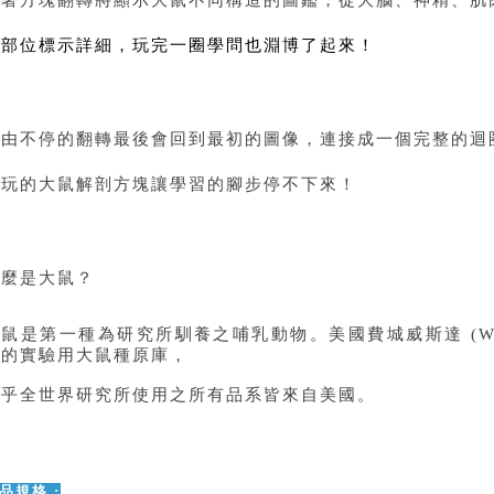
各部位標示詳細，玩完一圈學問也淵博了起來！
藉由不停的翻轉最後會回到最初的圖像，連接成一個完整的迴
好玩的大鼠解剖方塊讓學習的腳步停不下來！
什麼是大鼠？
大鼠是第一種為研究所馴養之哺乳動物。美國費城威斯達
(Wi
大的實驗用大鼠種原庫，
幾乎全世界研究所使用之所有品系皆來自美國。
品規格 :