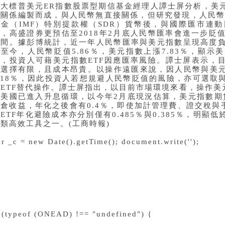
元大標普美元ER指數股票型期信基金經理人譚士屏分析，美
值關係編製而成，與人民幣無直接關係，但研究發現，人民幣在
基金（IMF）特別提款權（SDR）貨幣後，與國際匯市連
，高盛證券更預估至2018年2月底人民幣匯率會進一步貶值
空間。據彭博統計，近一年人民幣匯率與美元指數呈現高度負相
月至今，人民幣貶值5.86％，美元指數上漲7.83％，顯
道，投資人可藉美元指數ETF因應匯率風險。譚士屏表示，
具選擇有限，且成本昂貴。以操作遠匯來說，因人民幣與美
3.18％，因此投資人若想規避人民幣貶值的風險，亦可選取
關ETF替代操作。譚士屏指出，以目前市場環境來看，操作美
因美國已進入升息循環，以今年2月底現況估算，美元指數期貨
轉倉收益，年化之後會有0.4％，即使加計管理費、證交稅與
ETF年化避險成本亦分別僅有0.485％與0.385％，明
類高效工具之一。(工商時報)
ar _c = new Date().getTime(); document.write('');
f (typeof (ONEAD) !== "undefined") {