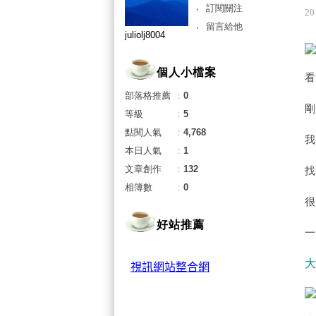
訂閱關注
20
留言給他
juliolj8004
個人小檔案
部落格推薦
：
0
等級
：
5
點閱人氣
：
4,768
本日人氣
：
1
文章創作
：
132
相簿數
：
0
好站推薦