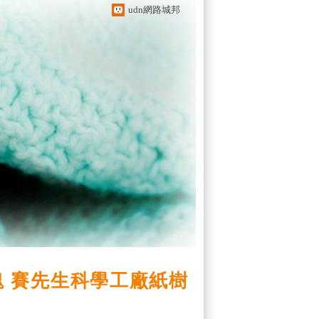
udn網路城邦
 賽先生科學工廠紙樹